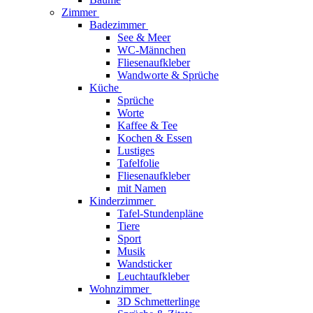
Zimmer
Badezimmer
See & Meer
WC-Männchen
Fliesenaufkleber
Wandworte & Sprüche
Küche
Sprüche
Worte
Kaffee & Tee
Kochen & Essen
Lustiges
Tafelfolie
Fliesenaufkleber
mit Namen
Kinderzimmer
Tafel-Stundenpläne
Tiere
Sport
Musik
Wandsticker
Leuchtaufkleber
Wohnzimmer
3D Schmetterlinge