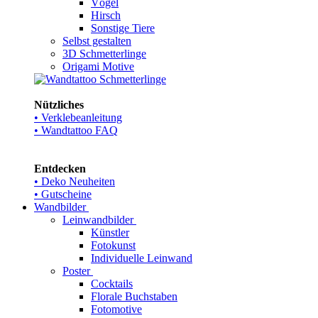
Vögel
Hirsch
Sonstige Tiere
Selbst gestalten
3D Schmetterlinge
Origami Motive
Nützliches
• Verklebeanleitung
• Wandtattoo FAQ
Entdecken
• Deko Neuheiten
• Gutscheine
Wandbilder
Leinwandbilder
Künstler
Fotokunst
Individuelle Leinwand
Poster
Cocktails
Florale Buchstaben
Fotomotive