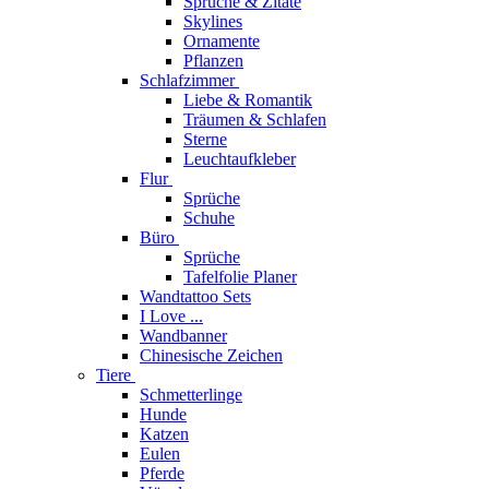
Sprüche & Zitate
Skylines
Ornamente
Pflanzen
Schlafzimmer
Liebe & Romantik
Träumen & Schlafen
Sterne
Leuchtaufkleber
Flur
Sprüche
Schuhe
Büro
Sprüche
Tafelfolie Planer
Wandtattoo Sets
I Love ...
Wandbanner
Chinesische Zeichen
Tiere
Schmetterlinge
Hunde
Katzen
Eulen
Pferde