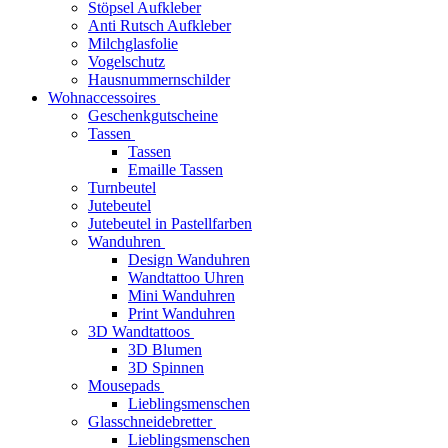
Stöpsel Aufkleber
Anti Rutsch Aufkleber
Milchglasfolie
Vogelschutz
Hausnummernschilder
Wohnaccessoires
Geschenkgutscheine
Tassen
Tassen
Emaille Tassen
Turnbeutel
Jutebeutel
Jutebeutel in Pastellfarben
Wanduhren
Design Wanduhren
Wandtattoo Uhren
Mini Wanduhren
Print Wanduhren
3D Wandtattoos
3D Blumen
3D Spinnen
Mousepads
Lieblingsmenschen
Glasschneidebretter
Lieblingsmenschen