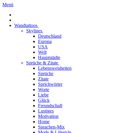
Menü
Wandtattoos
Skylines
Deutschland
Europa
USA
Welt
Hauptstädte
Sprüche & Zitate
Lebensweisheiten
Sprüche
Zitate
Sprichwörter
Worte
Liebe
Glück
Freundschaft
Lustiges
Motivation
Home
Sprachen-Mix
Mode & Lifestyle