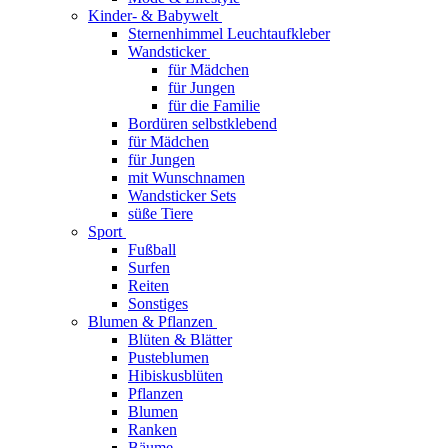
Kinder- & Babywelt
Sternenhimmel Leuchtaufkleber
Wandsticker
für Mädchen
für Jungen
für die Familie
Bordüren selbstklebend
für Mädchen
für Jungen
mit Wunschnamen
Wandsticker Sets
süße Tiere
Sport
Fußball
Surfen
Reiten
Sonstiges
Blumen & Pflanzen
Blüten & Blätter
Pusteblumen
Hibiskusblüten
Pflanzen
Blumen
Ranken
Bäume