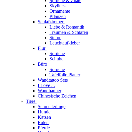
Sprüche & Zitate
Skylines
Ornamente
Pflanzen
Schlafzimmer
Liebe & Romantik
Träumen & Schlafen
Sterne
Leuchtaufkleber
Flur
Sprüche
Schuhe
Büro
Sprüche
Tafelfolie Planer
Wandtattoo Sets
I Love ...
Wandbanner
Chinesische Zeichen
Tiere
Schmetterlinge
Hunde
Katzen
Eulen
Pferde