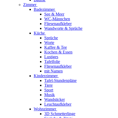
Zimmer
Badezimmer
See & Meer
WC-Männchen
Fliesenaufkleber
Wandworte & Sprüche
Küche
Sprüche
Worte
Kaffee & Tee
Kochen & Essen
Lustiges
Tafelfolie
Fliesenaufkleber
mit Namen
Kinderzimmer
Tafel-Stundenpläne
Tiere
Sport
Musik
Wandsticker
Leuchtaufkleber
Wohnzimmer
3D Schmetterlinge