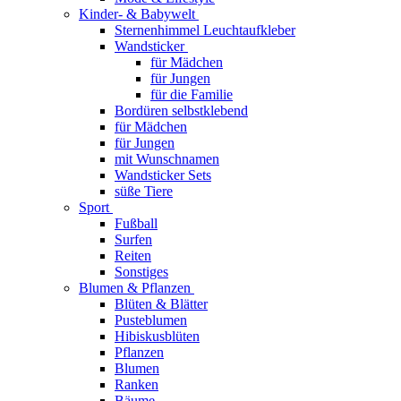
Kinder- & Babywelt
Sternenhimmel Leuchtaufkleber
Wandsticker
für Mädchen
für Jungen
für die Familie
Bordüren selbstklebend
für Mädchen
für Jungen
mit Wunschnamen
Wandsticker Sets
süße Tiere
Sport
Fußball
Surfen
Reiten
Sonstiges
Blumen & Pflanzen
Blüten & Blätter
Pusteblumen
Hibiskusblüten
Pflanzen
Blumen
Ranken
Bäume