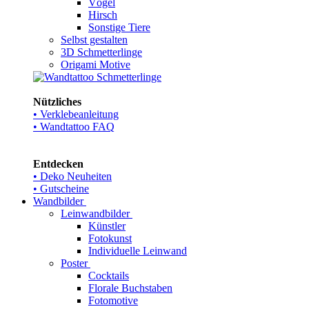
Vögel
Hirsch
Sonstige Tiere
Selbst gestalten
3D Schmetterlinge
Origami Motive
Nützliches
• Verklebeanleitung
• Wandtattoo FAQ
Entdecken
• Deko Neuheiten
• Gutscheine
Wandbilder
Leinwandbilder
Künstler
Fotokunst
Individuelle Leinwand
Poster
Cocktails
Florale Buchstaben
Fotomotive