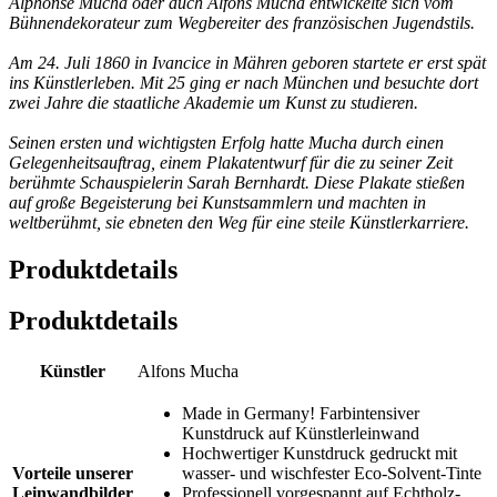
Alphonse Mucha oder auch Alfons Mucha entwickelte sich vom
Bühnendekorateur zum Wegbereiter des französischen Jugendstils.
Am 24. Juli 1860 in Ivancice in Mähren geboren startete er erst spät
ins Künstlerleben. Mit 25 ging er nach München und besuchte dort
zwei Jahre die staatliche Akademie um Kunst zu studieren.
Seinen ersten und wichtigsten Erfolg hatte Mucha durch einen
Gelegenheitsauftrag, einem Plakatentwurf für die zu seiner Zeit
berühmte Schauspielerin Sarah Bernhardt. Diese Plakate stießen
auf große Begeisterung bei Kunstsammlern und machten in
weltberühmt, sie ebneten den Weg für eine steile Künstlerkarriere.
Produktdetails
Produktdetails
Künstler
Alfons Mucha
Made in Germany! Farbintensiver
Kunstdruck auf Künstlerleinwand
Hochwertiger Kunstdruck gedruckt mit
Vorteile unserer
wasser- und wischfester Eco-Solvent-Tinte
Leinwandbilder
Professionell vorgespannt auf Echtholz-