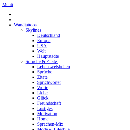
Menü
Wandtattoos
Skylines
Deutschland
Europa
USA
Welt
Hauptstädte
Sprüche & Zitate
Lebensweisheiten
Sprüche
Zitate
Sprichwörter
Worte
Liebe
Glück
Freundschaft
Lustiges
Motivation
Home
Sprachen-Mix
Mode & Lifestyle