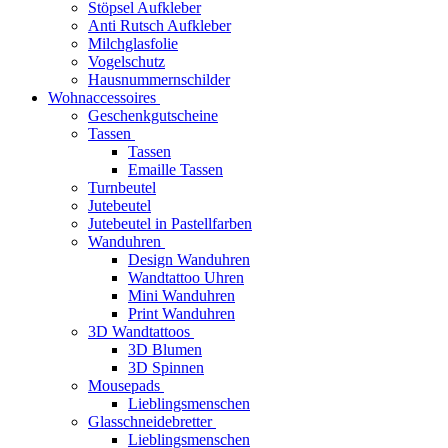
Stöpsel Aufkleber
Anti Rutsch Aufkleber
Milchglasfolie
Vogelschutz
Hausnummernschilder
Wohnaccessoires
Geschenkgutscheine
Tassen
Tassen
Emaille Tassen
Turnbeutel
Jutebeutel
Jutebeutel in Pastellfarben
Wanduhren
Design Wanduhren
Wandtattoo Uhren
Mini Wanduhren
Print Wanduhren
3D Wandtattoos
3D Blumen
3D Spinnen
Mousepads
Lieblingsmenschen
Glasschneidebretter
Lieblingsmenschen