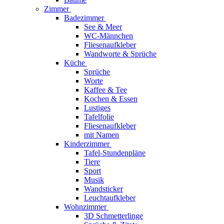
Zimmer
Badezimmer
See & Meer
WC-Männchen
Fliesenaufkleber
Wandworte & Sprüche
Küche
Sprüche
Worte
Kaffee & Tee
Kochen & Essen
Lustiges
Tafelfolie
Fliesenaufkleber
mit Namen
Kinderzimmer
Tafel-Stundenpläne
Tiere
Sport
Musik
Wandsticker
Leuchtaufkleber
Wohnzimmer
3D Schmetterlinge