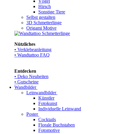
Vögel
Hirsch
Sonstige Tiere
Selbst gestalten
3D Schmetterlinge
Origami Motive
Nützliches
• Verklebeanleitung
• Wandtattoo FAQ
Entdecken
• Deko Neuheiten
• Gutscheine
Wandbilder
Leinwandbilder
Künstler
Fotokunst
Individuelle Leinwand
Poster
Cocktails
Florale Buchstaben
Fotomotive