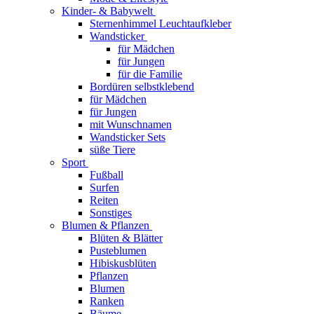
Kinder- & Babywelt
Sternenhimmel Leuchtaufkleber
Wandsticker
für Mädchen
für Jungen
für die Familie
Bordüren selbstklebend
für Mädchen
für Jungen
mit Wunschnamen
Wandsticker Sets
süße Tiere
Sport
Fußball
Surfen
Reiten
Sonstiges
Blumen & Pflanzen
Blüten & Blätter
Pusteblumen
Hibiskusblüten
Pflanzen
Blumen
Ranken
Bäume