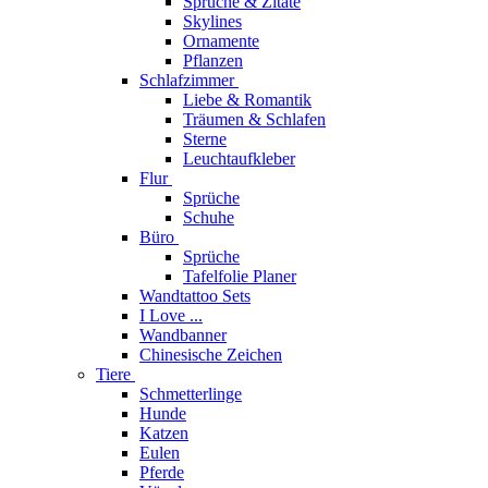
Sprüche & Zitate
Skylines
Ornamente
Pflanzen
Schlafzimmer
Liebe & Romantik
Träumen & Schlafen
Sterne
Leuchtaufkleber
Flur
Sprüche
Schuhe
Büro
Sprüche
Tafelfolie Planer
Wandtattoo Sets
I Love ...
Wandbanner
Chinesische Zeichen
Tiere
Schmetterlinge
Hunde
Katzen
Eulen
Pferde