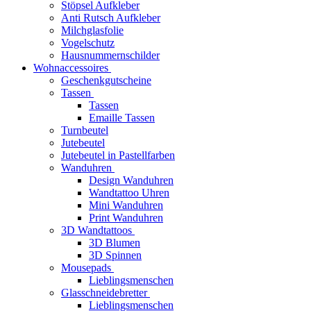
Stöpsel Aufkleber
Anti Rutsch Aufkleber
Milchglasfolie
Vogelschutz
Hausnummernschilder
Wohnaccessoires
Geschenkgutscheine
Tassen
Tassen
Emaille Tassen
Turnbeutel
Jutebeutel
Jutebeutel in Pastellfarben
Wanduhren
Design Wanduhren
Wandtattoo Uhren
Mini Wanduhren
Print Wanduhren
3D Wandtattoos
3D Blumen
3D Spinnen
Mousepads
Lieblingsmenschen
Glasschneidebretter
Lieblingsmenschen