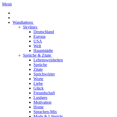
Menü
Wandtattoos
Skylines
Deutschland
Europa
USA
Welt
Hauptstädte
Sprüche & Zitate
Lebensweisheiten
Sprüche
Zitate
Sprichwörter
Worte
Liebe
Glück
Freundschaft
Lustiges
Motivation
Home
Sprachen-Mix
Mode & Lifestyle