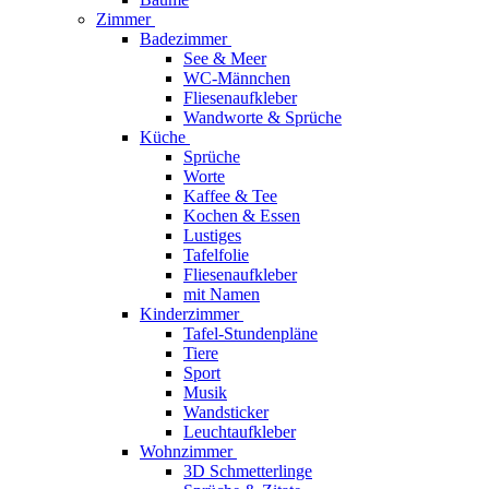
Zimmer
Badezimmer
See & Meer
WC-Männchen
Fliesenaufkleber
Wandworte & Sprüche
Küche
Sprüche
Worte
Kaffee & Tee
Kochen & Essen
Lustiges
Tafelfolie
Fliesenaufkleber
mit Namen
Kinderzimmer
Tafel-Stundenpläne
Tiere
Sport
Musik
Wandsticker
Leuchtaufkleber
Wohnzimmer
3D Schmetterlinge