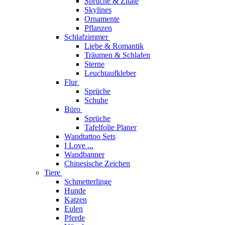
Sprüche & Zitate
Skylines
Ornamente
Pflanzen
Schlafzimmer
Liebe & Romantik
Träumen & Schlafen
Sterne
Leuchtaufkleber
Flur
Sprüche
Schuhe
Büro
Sprüche
Tafelfolie Planer
Wandtattoo Sets
I Love ...
Wandbanner
Chinesische Zeichen
Tiere
Schmetterlinge
Hunde
Katzen
Eulen
Pferde