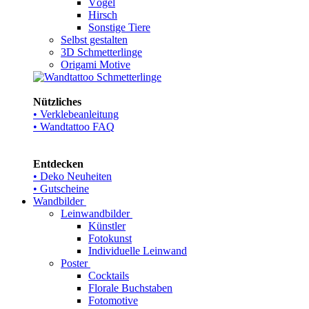
Vögel
Hirsch
Sonstige Tiere
Selbst gestalten
3D Schmetterlinge
Origami Motive
Nützliches
• Verklebeanleitung
• Wandtattoo FAQ
Entdecken
• Deko Neuheiten
• Gutscheine
Wandbilder
Leinwandbilder
Künstler
Fotokunst
Individuelle Leinwand
Poster
Cocktails
Florale Buchstaben
Fotomotive