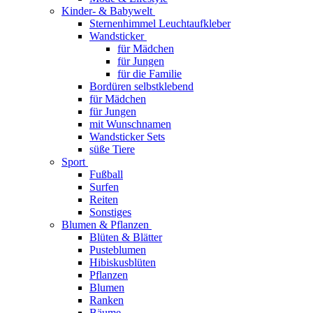
Kinder- & Babywelt
Sternenhimmel Leuchtaufkleber
Wandsticker
für Mädchen
für Jungen
für die Familie
Bordüren selbstklebend
für Mädchen
für Jungen
mit Wunschnamen
Wandsticker Sets
süße Tiere
Sport
Fußball
Surfen
Reiten
Sonstiges
Blumen & Pflanzen
Blüten & Blätter
Pusteblumen
Hibiskusblüten
Pflanzen
Blumen
Ranken
Bäume