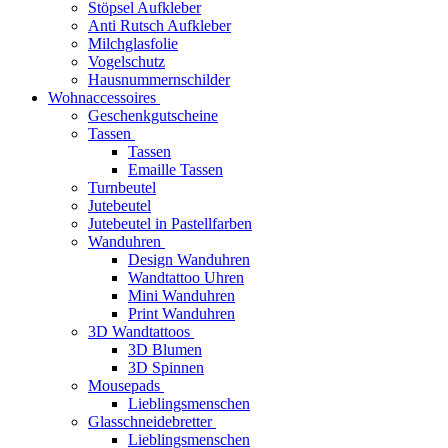
Stöpsel Aufkleber
Anti Rutsch Aufkleber
Milchglasfolie
Vogelschutz
Hausnummernschilder
Wohnaccessoires
Geschenkgutscheine
Tassen
Tassen
Emaille Tassen
Turnbeutel
Jutebeutel
Jutebeutel in Pastellfarben
Wanduhren
Design Wanduhren
Wandtattoo Uhren
Mini Wanduhren
Print Wanduhren
3D Wandtattoos
3D Blumen
3D Spinnen
Mousepads
Lieblingsmenschen
Glasschneidebretter
Lieblingsmenschen