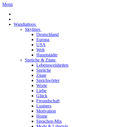
Menü
Wandtattoos
Skylines
Deutschland
Europa
USA
Welt
Hauptstädte
Sprüche & Zitate
Lebensweisheiten
Sprüche
Zitate
Sprichwörter
Worte
Liebe
Glück
Freundschaft
Lustiges
Motivation
Home
Sprachen-Mix
Mode & Lifestyle