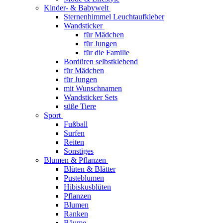
Kinder- & Babywelt
Sternenhimmel Leuchtaufkleber
Wandsticker
für Mädchen
für Jungen
für die Familie
Bordüren selbstklebend
für Mädchen
für Jungen
mit Wunschnamen
Wandsticker Sets
süße Tiere
Sport
Fußball
Surfen
Reiten
Sonstiges
Blumen & Pflanzen
Blüten & Blätter
Pusteblumen
Hibiskusblüten
Pflanzen
Blumen
Ranken
Bäume