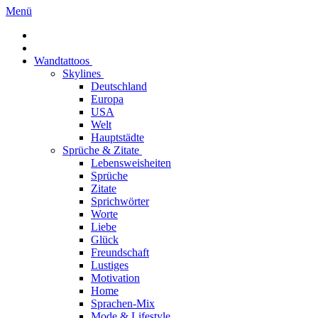
Menü
Wandtattoos
Skylines
Deutschland
Europa
USA
Welt
Hauptstädte
Sprüche & Zitate
Lebensweisheiten
Sprüche
Zitate
Sprichwörter
Worte
Liebe
Glück
Freundschaft
Lustiges
Motivation
Home
Sprachen-Mix
Mode & Lifestyle