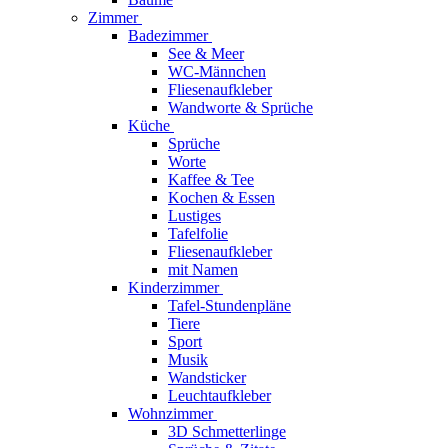
Zimmer
Badezimmer
See & Meer
WC-Männchen
Fliesenaufkleber
Wandworte & Sprüche
Küche
Sprüche
Worte
Kaffee & Tee
Kochen & Essen
Lustiges
Tafelfolie
Fliesenaufkleber
mit Namen
Kinderzimmer
Tafel-Stundenpläne
Tiere
Sport
Musik
Wandsticker
Leuchtaufkleber
Wohnzimmer
3D Schmetterlinge