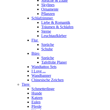
Sprüche & Zitate
Skylines
Ornamente
Pflanzen
Schlafzimmer
Liebe & Romantik
Träumen & Schlafen
Sterne
Leuchtaufkleber
Flur
Sprüche
Schuhe
Büro
Sprüche
Tafelfolie Planer
Wandtattoo Sets
I Love ...
Wandbanner
Chinesische Zeichen
Tiere
Schmetterlinge
Hunde
Katzen
Eulen
Pferde