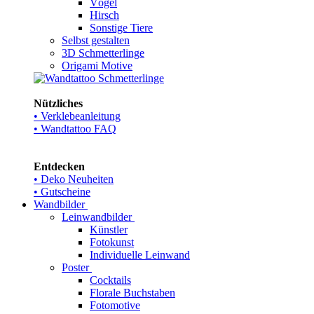
Vögel
Hirsch
Sonstige Tiere
Selbst gestalten
3D Schmetterlinge
Origami Motive
Nützliches
• Verklebeanleitung
• Wandtattoo FAQ
Entdecken
• Deko Neuheiten
• Gutscheine
Wandbilder
Leinwandbilder
Künstler
Fotokunst
Individuelle Leinwand
Poster
Cocktails
Florale Buchstaben
Fotomotive