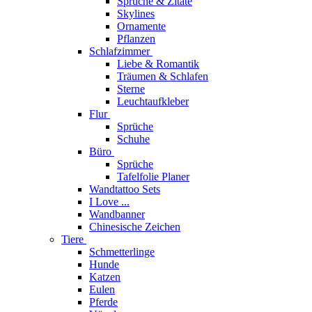
Sprüche & Zitate
Skylines
Ornamente
Pflanzen
Schlafzimmer
Liebe & Romantik
Träumen & Schlafen
Sterne
Leuchtaufkleber
Flur
Sprüche
Schuhe
Büro
Sprüche
Tafelfolie Planer
Wandtattoo Sets
I Love ...
Wandbanner
Chinesische Zeichen
Tiere
Schmetterlinge
Hunde
Katzen
Eulen
Pferde