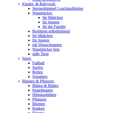
Kinder- & Babywelt
Sternenhimmel Leuchtaufkleber
Wandsticker
für Mädchen
für Jungen
für die Familie
Bordüren selbstklebend
für Mädchen
für Jungen
mit Wunschnamen
Wandsticker Sets
süße Tiere
Sport
Fußball
Surfen
Reiten
Sonstiges
Blumen & Pflanzen
Blüten & Blätter
Pusteblumen
Hibiskusblüten
Pflanzen
Blumen
Ranken
Bäume