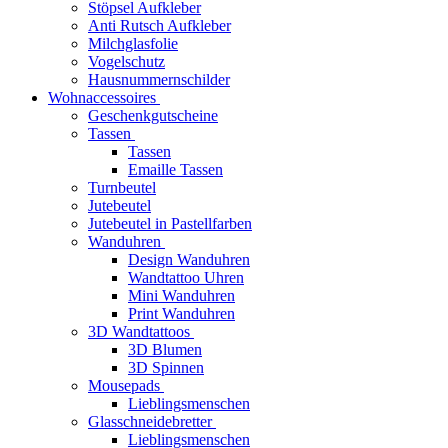
Stöpsel Aufkleber
Anti Rutsch Aufkleber
Milchglasfolie
Vogelschutz
Hausnummernschilder
Wohnaccessoires
Geschenkgutscheine
Tassen
Tassen
Emaille Tassen
Turnbeutel
Jutebeutel
Jutebeutel in Pastellfarben
Wanduhren
Design Wanduhren
Wandtattoo Uhren
Mini Wanduhren
Print Wanduhren
3D Wandtattoos
3D Blumen
3D Spinnen
Mousepads
Lieblingsmenschen
Glasschneidebretter
Lieblingsmenschen