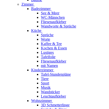
Zimmer
Badezimmer
See & Meer
WC-Männchen
Fliesenaufkleber
Wandworte & Sprüche
Küche
Sprüche
Worte
Kaffee & Tee
Kochen & Essen
Lustiges
Tafelfolie
Fliesenaufkleber
mit Namen
Kinderzimmer
Tafel-Stundenpläne
Tiere
Sport
Musik
Wandsticker
Leuchtaufkleber
Wohnzimmer
3D Schmetterlinge