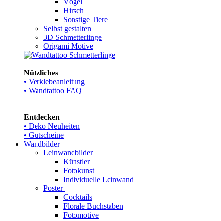
Vögel
Hirsch
Sonstige Tiere
Selbst gestalten
3D Schmetterlinge
Origami Motive
Nützliches
• Verklebeanleitung
• Wandtattoo FAQ
Entdecken
• Deko Neuheiten
• Gutscheine
Wandbilder
Leinwandbilder
Künstler
Fotokunst
Individuelle Leinwand
Poster
Cocktails
Florale Buchstaben
Fotomotive