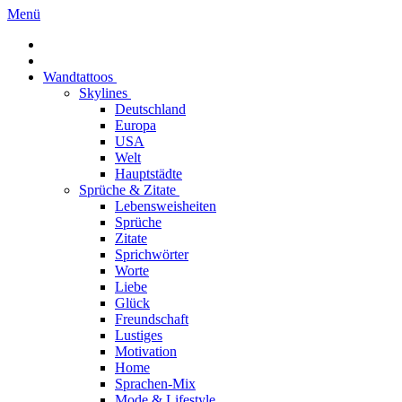
Menü
Wandtattoos
Skylines
Deutschland
Europa
USA
Welt
Hauptstädte
Sprüche & Zitate
Lebensweisheiten
Sprüche
Zitate
Sprichwörter
Worte
Liebe
Glück
Freundschaft
Lustiges
Motivation
Home
Sprachen-Mix
Mode & Lifestyle