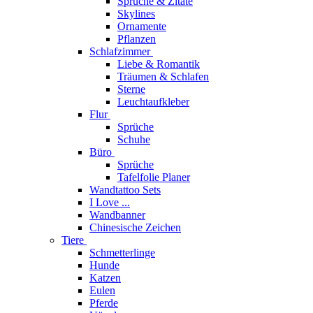
Sprüche & Zitate
Skylines
Ornamente
Pflanzen
Schlafzimmer
Liebe & Romantik
Träumen & Schlafen
Sterne
Leuchtaufkleber
Flur
Sprüche
Schuhe
Büro
Sprüche
Tafelfolie Planer
Wandtattoo Sets
I Love ...
Wandbanner
Chinesische Zeichen
Tiere
Schmetterlinge
Hunde
Katzen
Eulen
Pferde