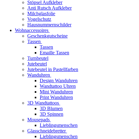
Stöpsel Aufkleber
Anti Rutsch Aufkleber
Milchglasfolie
Vogelschutz
Hausnummernschilder
Wohnaccessoires
Geschenkgutscheine
Tassen
Tassen
Emaille Tassen
Turnbeutel
Jutebeutel
Jutebeutel in Pastellfarben
Wanduhren
Design Wanduhren
Wandtattoo Uhren
Mini Wanduhren
Print Wanduhren
3D Wandtattoos
3D Blumen
3D Spinnen
Mousepads
Lieblingsmenschen
Glasschneidebretter
Lieblingsmenschen