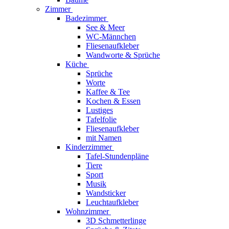
Zimmer
Badezimmer
See & Meer
WC-Männchen
Fliesenaufkleber
Wandworte & Sprüche
Küche
Sprüche
Worte
Kaffee & Tee
Kochen & Essen
Lustiges
Tafelfolie
Fliesenaufkleber
mit Namen
Kinderzimmer
Tafel-Stundenpläne
Tiere
Sport
Musik
Wandsticker
Leuchtaufkleber
Wohnzimmer
3D Schmetterlinge