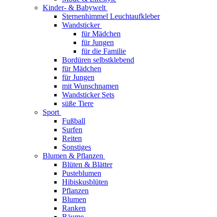
Kinder- & Babywelt
Sternenhimmel Leuchtaufkleber
Wandsticker
für Mädchen
für Jungen
für die Familie
Bordüren selbstklebend
für Mädchen
für Jungen
mit Wunschnamen
Wandsticker Sets
süße Tiere
Sport
Fußball
Surfen
Reiten
Sonstiges
Blumen & Pflanzen
Blüten & Blätter
Pusteblumen
Hibiskusblüten
Pflanzen
Blumen
Ranken
Bäume