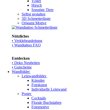
Vögel
Hirsch
Sonstige Tiere
Selbst gestalten
3D Schmetterlinge
Origami Motive
Nützliches
• Verklebeanleitung
• Wandtattoo FAQ
Entdecken
• Deko Neuheiten
• Gutscheine
Wandbilder
Leinwandbilder
Künstler
Fotokunst
Individuelle Leinwand
Poster
Cocktails
Florale Buchstaben
Fotomotive