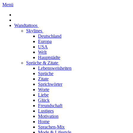
Menü
Wandtattoos
Skylines
Deutschland
Europa
USA
Welt
Hauptstädte
Sprüche & Zitate
Lebensweisheiten
Sprüche
Zitate
Sprichwörter
Worte
Liebe
Glück
Freundschaft
Lustiges
Motivation
Home
Sprachen-Mix
Mode & Lifestyle