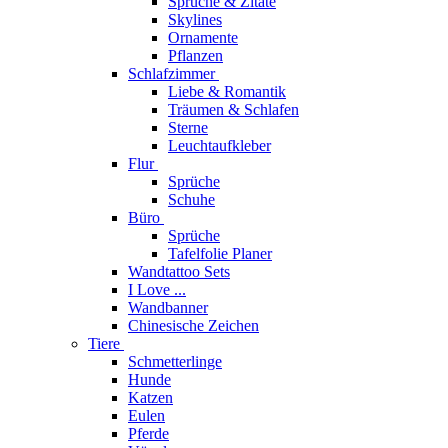
Sprüche & Zitate
Skylines
Ornamente
Pflanzen
Schlafzimmer
Liebe & Romantik
Träumen & Schlafen
Sterne
Leuchtaufkleber
Flur
Sprüche
Schuhe
Büro
Sprüche
Tafelfolie Planer
Wandtattoo Sets
I Love ...
Wandbanner
Chinesische Zeichen
Tiere
Schmetterlinge
Hunde
Katzen
Eulen
Pferde