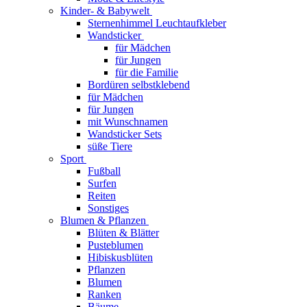
Kinder- & Babywelt
Sternenhimmel Leuchtaufkleber
Wandsticker
für Mädchen
für Jungen
für die Familie
Bordüren selbstklebend
für Mädchen
für Jungen
mit Wunschnamen
Wandsticker Sets
süße Tiere
Sport
Fußball
Surfen
Reiten
Sonstiges
Blumen & Pflanzen
Blüten & Blätter
Pusteblumen
Hibiskusblüten
Pflanzen
Blumen
Ranken
Bäume