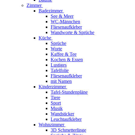
Zimmer
Badezimmer
See & Meer
WC-Männchen
Fliesenaufkleber
Wandworte & Sprüche
Küche
Sprüche
Worte
Kaffee & Tee
Kochen & Essen
Lustiges
Tafelfolie
Fliesenaufkleber
mit Namen
Kinderzimmer
Tafel-Stundenpläne
Tiere
Sport
Musik
Wandsticker
Leuchtaufkleber
Wohnzimmer
3D Schmetterlinge