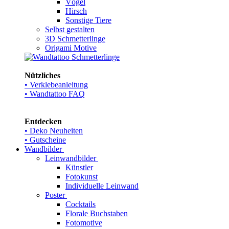
Vögel
Hirsch
Sonstige Tiere
Selbst gestalten
3D Schmetterlinge
Origami Motive
Nützliches
• Verklebeanleitung
• Wandtattoo FAQ
Entdecken
• Deko Neuheiten
• Gutscheine
Wandbilder
Leinwandbilder
Künstler
Fotokunst
Individuelle Leinwand
Poster
Cocktails
Florale Buchstaben
Fotomotive