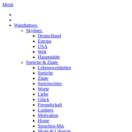
Menü
Wandtattoos
Skylines
Deutschland
Europa
USA
Welt
Hauptstädte
Sprüche & Zitate
Lebensweisheiten
Sprüche
Zitate
Sprichwörter
Worte
Liebe
Glück
Freundschaft
Lustiges
Motivation
Home
Sprachen-Mix
Mode & Lifestyle