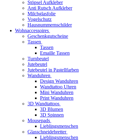
Stöpsel Aufkleber
Anti Rutsch Aufkleber
Milchglasfolie
Vogelschutz
Hausnummernschilder
Wohnaccessoires
Geschenkgutscheine
Tassen
Tassen
Emaille Tassen
Turnbeutel
Jutebeutel
Jutebeutel in Pastellfarben
Wanduhren
Design Wanduhren
Wandtattoo Uhren
Mini Wanduhren
Print Wanduhren
3D Wandtattoos
3D Blumen
3D Spinnen
Mousepads
Lieblingsmenschen
Glasschneidebretter
Lieblingsmenschen