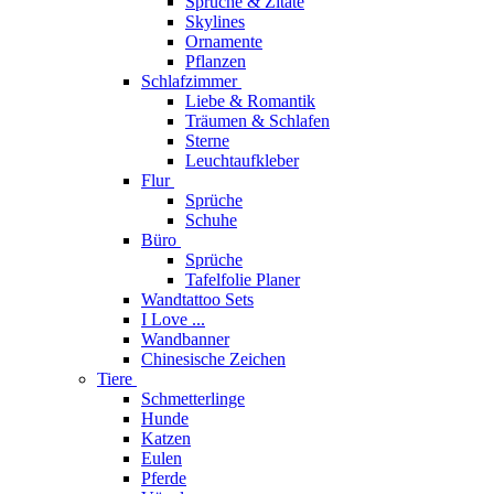
Sprüche & Zitate
Skylines
Ornamente
Pflanzen
Schlafzimmer
Liebe & Romantik
Träumen & Schlafen
Sterne
Leuchtaufkleber
Flur
Sprüche
Schuhe
Büro
Sprüche
Tafelfolie Planer
Wandtattoo Sets
I Love ...
Wandbanner
Chinesische Zeichen
Tiere
Schmetterlinge
Hunde
Katzen
Eulen
Pferde