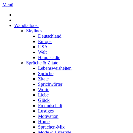
Menü
Wandtattoos
Skylines
Deutschland
Europa
USA
Welt
Hauptstädte
Sprüche & Zitate
Lebensweisheiten
Sprüche
Zitate
Sprichwörter
Worte
Liebe
Glück
Freundschaft
Lustiges
Motivation
Home
Sprachen-Mix
Mode & Lifestyle