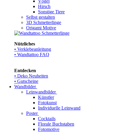
Vögel
Hirsch
Sonstige Tiere
Selbst gestalten
3D Schmetterlinge
Origami Motive
Nützliches
• Verklebeanleitung
• Wandtattoo FAQ
Entdecken
• Deko Neuheiten
• Gutscheine
Wandbilder
Leinwandbilder
Künstler
Fotokunst
Individuelle Leinwand
Poster
Cocktails
Florale Buchstaben
Fotomotive