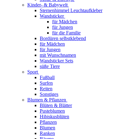
Kinder- & Babywelt
Sternenhimmel Leuchtaufkleber
Wandsticker
für Mädchen
für Jungen
für die Familie
Bordüren selbstklebend
für Mädchen
für Jungen
mit Wunschnamen
Wandsticker Sets
süße Tiere
Sport
Fußball
Surfen
Reiten
Sonstiges
Blumen & Pflanzen
Blüten & Blätter
Pusteblumen
Hibiskusblüten
Pflanzen
Blumen
Ranken
Bäume