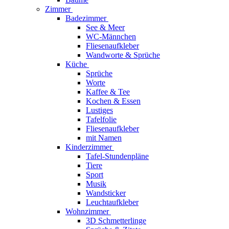
Zimmer
Badezimmer
See & Meer
WC-Männchen
Fliesenaufkleber
Wandworte & Sprüche
Küche
Sprüche
Worte
Kaffee & Tee
Kochen & Essen
Lustiges
Tafelfolie
Fliesenaufkleber
mit Namen
Kinderzimmer
Tafel-Stundenpläne
Tiere
Sport
Musik
Wandsticker
Leuchtaufkleber
Wohnzimmer
3D Schmetterlinge