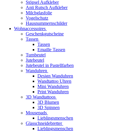
Stöpsel Aufkleber
Anti Rutsch Aufkleber
Milchglasfolie
Vogelschutz
Hausnummernschilder
Wohnaccessoires
Geschenkgutscheine
Tassen
Tassen
Emaille Tassen
Turnbeutel
Jutebeutel
Jutebeutel in Pastellfarben
Wanduhren
Design Wanduhren
Wandtattoo Uhren
Mini Wanduhren
Print Wanduhren
3D Wandtattoos
3D Blumen
3D Spinnen
Mousepads
Lieblingsmenschen
Glasschneidebretter
Lieblingsmenschen