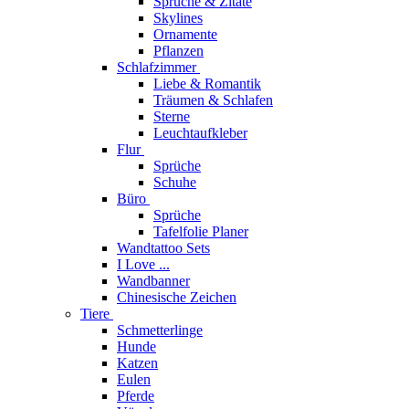
Sprüche & Zitate
Skylines
Ornamente
Pflanzen
Schlafzimmer
Liebe & Romantik
Träumen & Schlafen
Sterne
Leuchtaufkleber
Flur
Sprüche
Schuhe
Büro
Sprüche
Tafelfolie Planer
Wandtattoo Sets
I Love ...
Wandbanner
Chinesische Zeichen
Tiere
Schmetterlinge
Hunde
Katzen
Eulen
Pferde