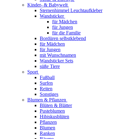
Kinder- & Babywelt
Sternenhimmel Leuchtaufkleber
Wandsticker
für Mädchen
für Jungen
für die Familie
Bordüren selbstklebend
für Mädchen
für Jungen
mit Wunschnamen
Wandsticker Sets
süße Tiere
Sport
Fußball
Surfen
Reiten
Sonstiges
Blumen & Pflanzen
Blüten & Blätter
Pusteblumen
Hibiskusblüten
Pflanzen
Blumen
Ranken
Bäume