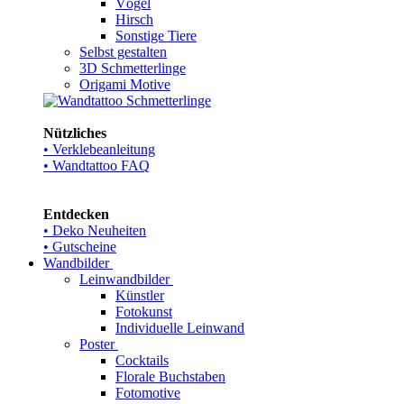
Vögel
Hirsch
Sonstige Tiere
Selbst gestalten
3D Schmetterlinge
Origami Motive
Nützliches
• Verklebeanleitung
• Wandtattoo FAQ
Entdecken
• Deko Neuheiten
• Gutscheine
Wandbilder
Leinwandbilder
Künstler
Fotokunst
Individuelle Leinwand
Poster
Cocktails
Florale Buchstaben
Fotomotive