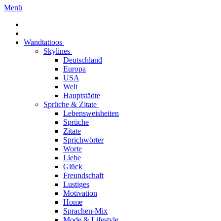
Menü
Wandtattoos
Skylines
Deutschland
Europa
USA
Welt
Hauptstädte
Sprüche & Zitate
Lebensweisheiten
Sprüche
Zitate
Sprichwörter
Worte
Liebe
Glück
Freundschaft
Lustiges
Motivation
Home
Sprachen-Mix
Mode & Lifestyle