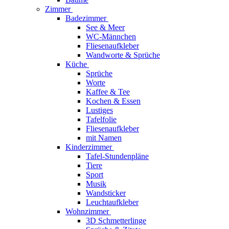
Zimmer
Badezimmer
See & Meer
WC-Männchen
Fliesenaufkleber
Wandworte & Sprüche
Küche
Sprüche
Worte
Kaffee & Tee
Kochen & Essen
Lustiges
Tafelfolie
Fliesenaufkleber
mit Namen
Kinderzimmer
Tafel-Stundenpläne
Tiere
Sport
Musik
Wandsticker
Leuchtaufkleber
Wohnzimmer
3D Schmetterlinge