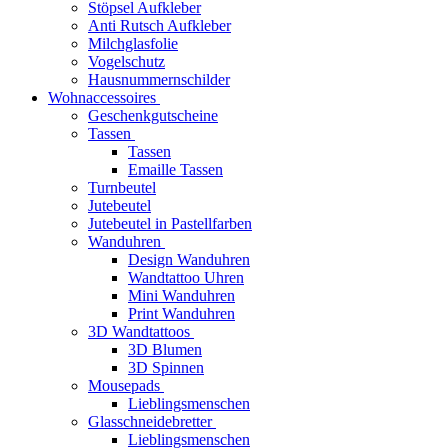
Stöpsel Aufkleber
Anti Rutsch Aufkleber
Milchglasfolie
Vogelschutz
Hausnummernschilder
Wohnaccessoires
Geschenkgutscheine
Tassen
Tassen
Emaille Tassen
Turnbeutel
Jutebeutel
Jutebeutel in Pastellfarben
Wanduhren
Design Wanduhren
Wandtattoo Uhren
Mini Wanduhren
Print Wanduhren
3D Wandtattoos
3D Blumen
3D Spinnen
Mousepads
Lieblingsmenschen
Glasschneidebretter
Lieblingsmenschen