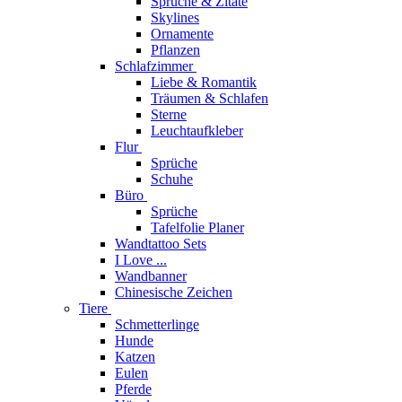
Sprüche & Zitate
Skylines
Ornamente
Pflanzen
Schlafzimmer
Liebe & Romantik
Träumen & Schlafen
Sterne
Leuchtaufkleber
Flur
Sprüche
Schuhe
Büro
Sprüche
Tafelfolie Planer
Wandtattoo Sets
I Love ...
Wandbanner
Chinesische Zeichen
Tiere
Schmetterlinge
Hunde
Katzen
Eulen
Pferde