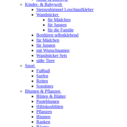
Kinder- & Babywelt
Sternenhimmel Leuchtaufkleber
Wandsticker
für Mädchen
für Jungen
für die Familie
Bordüren selbstklebend
für Mädchen
für Jungen
mit Wunschnamen
Wandsticker Sets
süße Tiere
Sport
Fußball
Surfen
Reiten
Sonstiges
Blumen & Pflanzen
Blüten & Blätter
Pusteblumen
Hibiskusblüten
Pflanzen
Blumen
Ranken
Bäume