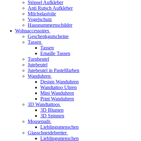
Stöpsel Aufkleber
Anti Rutsch Aufkleber
Milchglasfolie
Vogelschutz
Hausnummernschilder
Wohnaccessoires
Geschenkgutscheine
Tassen
Tassen
Emaille Tassen
Turnbeutel
Jutebeutel
Jutebeutel in Pastellfarben
Wanduhren
Design Wanduhren
Wandtattoo Uhren
Mini Wanduhren
Print Wanduhren
3D Wandtattoos
3D Blumen
3D Spinnen
Mousepads
Lieblingsmenschen
Glasschneidebretter
Lieblingsmenschen