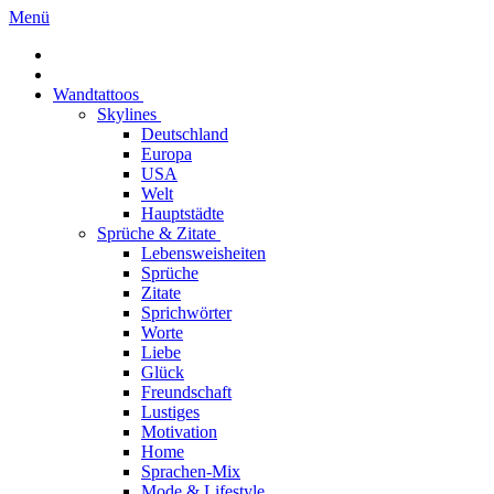
Menü
Wandtattoos
Skylines
Deutschland
Europa
USA
Welt
Hauptstädte
Sprüche & Zitate
Lebensweisheiten
Sprüche
Zitate
Sprichwörter
Worte
Liebe
Glück
Freundschaft
Lustiges
Motivation
Home
Sprachen-Mix
Mode & Lifestyle