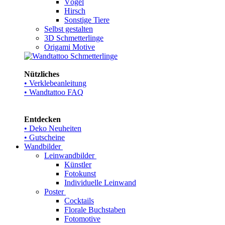
Vögel
Hirsch
Sonstige Tiere
Selbst gestalten
3D Schmetterlinge
Origami Motive
Nützliches
• Verklebeanleitung
• Wandtattoo FAQ
Entdecken
• Deko Neuheiten
• Gutscheine
Wandbilder
Leinwandbilder
Künstler
Fotokunst
Individuelle Leinwand
Poster
Cocktails
Florale Buchstaben
Fotomotive