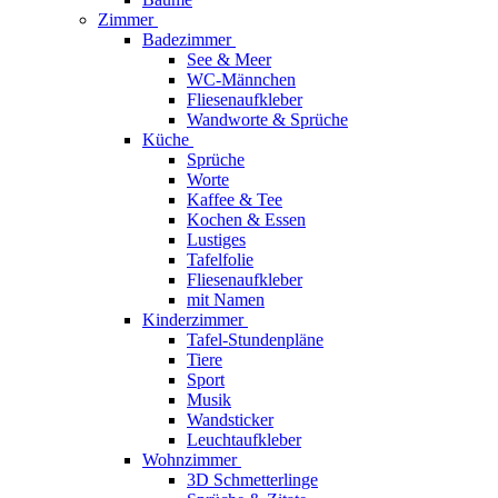
Zimmer
Badezimmer
See & Meer
WC-Männchen
Fliesenaufkleber
Wandworte & Sprüche
Küche
Sprüche
Worte
Kaffee & Tee
Kochen & Essen
Lustiges
Tafelfolie
Fliesenaufkleber
mit Namen
Kinderzimmer
Tafel-Stundenpläne
Tiere
Sport
Musik
Wandsticker
Leuchtaufkleber
Wohnzimmer
3D Schmetterlinge