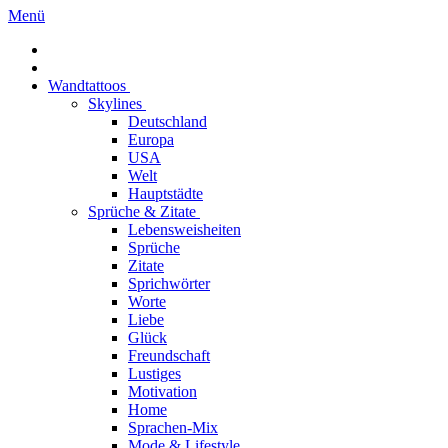
Menü
Wandtattoos
Skylines
Deutschland
Europa
USA
Welt
Hauptstädte
Sprüche & Zitate
Lebensweisheiten
Sprüche
Zitate
Sprichwörter
Worte
Liebe
Glück
Freundschaft
Lustiges
Motivation
Home
Sprachen-Mix
Mode & Lifestyle