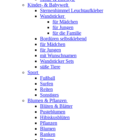
Kinder- & Babywelt
Sternenhimmel Leuchtaufkleber
Wandsticker
für Mädchen
für Jungen
für die Familie
Bordüren selbstklebend
für Mädchen
für Jungen
mit Wunschnamen
Wandsticker Sets
süße Tiere
Sport
Fußball
Surfen
Reiten
Sonstiges
Blumen & Pflanzen
Blüten & Blätter
Pusteblumen
Hibiskusblüten
Pflanzen
Blumen
Ranken
Bäume