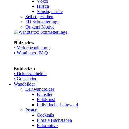
Vögel
Hirsch
Sonstige Tiere
Selbst gestalten
3D Schmetterlinge
Origami Motive
Nützliches
• Verklebeanleitung
• Wandtattoo FAQ
Entdecken
• Deko Neuheiten
• Gutscheine
Wandbilder
Leinwandbilder
Künstler
Fotokunst
Individuelle Leinwand
Poster
Cocktails
Florale Buchstaben
Fotomotive