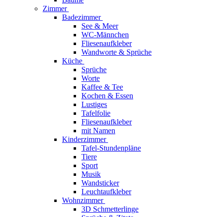
Zimmer
Badezimmer
See & Meer
WC-Männchen
Fliesenaufkleber
Wandworte & Sprüche
Küche
Sprüche
Worte
Kaffee & Tee
Kochen & Essen
Lustiges
Tafelfolie
Fliesenaufkleber
mit Namen
Kinderzimmer
Tafel-Stundenpläne
Tiere
Sport
Musik
Wandsticker
Leuchtaufkleber
Wohnzimmer
3D Schmetterlinge