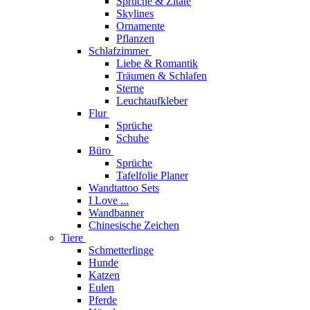
Sprüche & Zitate
Skylines
Ornamente
Pflanzen
Schlafzimmer
Liebe & Romantik
Träumen & Schlafen
Sterne
Leuchtaufkleber
Flur
Sprüche
Schuhe
Büro
Sprüche
Tafelfolie Planer
Wandtattoo Sets
I Love ...
Wandbanner
Chinesische Zeichen
Tiere
Schmetterlinge
Hunde
Katzen
Eulen
Pferde