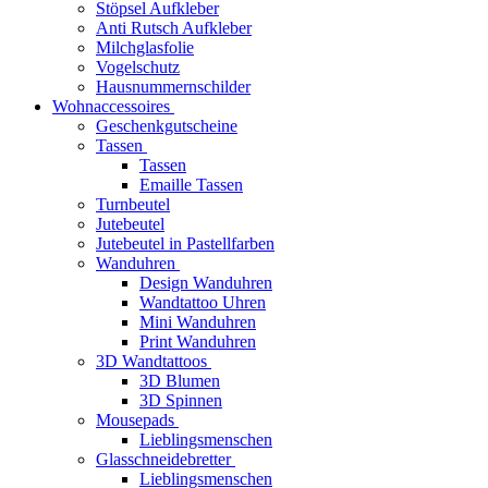
Stöpsel Aufkleber
Anti Rutsch Aufkleber
Milchglasfolie
Vogelschutz
Hausnummernschilder
Wohnaccessoires
Geschenkgutscheine
Tassen
Tassen
Emaille Tassen
Turnbeutel
Jutebeutel
Jutebeutel in Pastellfarben
Wanduhren
Design Wanduhren
Wandtattoo Uhren
Mini Wanduhren
Print Wanduhren
3D Wandtattoos
3D Blumen
3D Spinnen
Mousepads
Lieblingsmenschen
Glasschneidebretter
Lieblingsmenschen