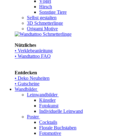
Vögel
Hirsch
Sonstige Tiere
Selbst gestalten
3D Schmetterlinge
Origami Motive
Nützliches
• Verklebeanleitung
• Wandtattoo FAQ
Entdecken
• Deko Neuheiten
• Gutscheine
Wandbilder
Leinwandbilder
Künstler
Fotokunst
Individuelle Leinwand
Poster
Cocktails
Florale Buchstaben
Fotomotive