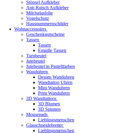
Stöpsel Aufkleber
Anti Rutsch Aufkleber
Milchglasfolie
Vogelschutz
Hausnummernschilder
Wohnaccessoires
Geschenkgutscheine
Tassen
Tassen
Emaille Tassen
Turnbeutel
Jutebeutel
Jutebeutel in Pastellfarben
Wanduhren
Design Wanduhren
Wandtattoo Uhren
Mini Wanduhren
Print Wanduhren
3D Wandtattoos
3D Blumen
3D Spinnen
Mousepads
Lieblingsmenschen
Glasschneidebretter
Lieblingsmenschen