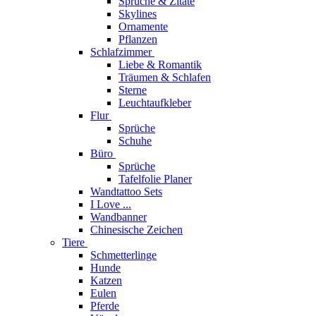
Sprüche & Zitate
Skylines
Ornamente
Pflanzen
Schlafzimmer
Liebe & Romantik
Träumen & Schlafen
Sterne
Leuchtaufkleber
Flur
Sprüche
Schuhe
Büro
Sprüche
Tafelfolie Planer
Wandtattoo Sets
I Love ...
Wandbanner
Chinesische Zeichen
Tiere
Schmetterlinge
Hunde
Katzen
Eulen
Pferde