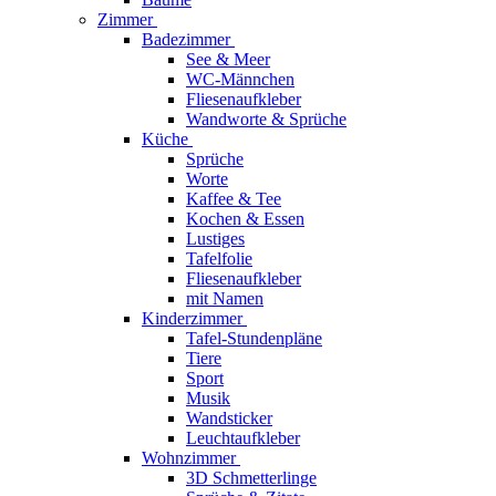
Zimmer
Badezimmer
See & Meer
WC-Männchen
Fliesenaufkleber
Wandworte & Sprüche
Küche
Sprüche
Worte
Kaffee & Tee
Kochen & Essen
Lustiges
Tafelfolie
Fliesenaufkleber
mit Namen
Kinderzimmer
Tafel-Stundenpläne
Tiere
Sport
Musik
Wandsticker
Leuchtaufkleber
Wohnzimmer
3D Schmetterlinge