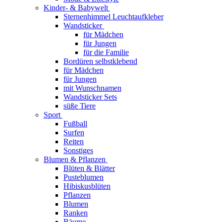
Kinder- & Babywelt
Sternenhimmel Leuchtaufkleber
Wandsticker
für Mädchen
für Jungen
für die Familie
Bordüren selbstklebend
für Mädchen
für Jungen
mit Wunschnamen
Wandsticker Sets
süße Tiere
Sport
Fußball
Surfen
Reiten
Sonstiges
Blumen & Pflanzen
Blüten & Blätter
Pusteblumen
Hibiskusblüten
Pflanzen
Blumen
Ranken
Bäume