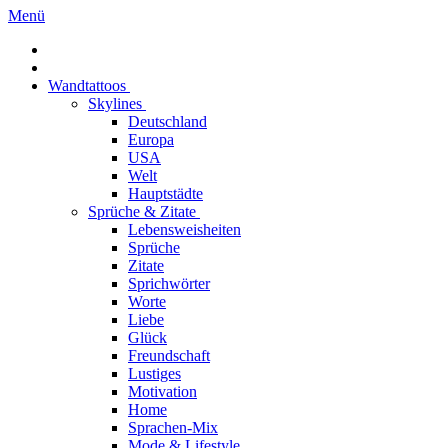
Menü
Wandtattoos
Skylines
Deutschland
Europa
USA
Welt
Hauptstädte
Sprüche & Zitate
Lebensweisheiten
Sprüche
Zitate
Sprichwörter
Worte
Liebe
Glück
Freundschaft
Lustiges
Motivation
Home
Sprachen-Mix
Mode & Lifestyle