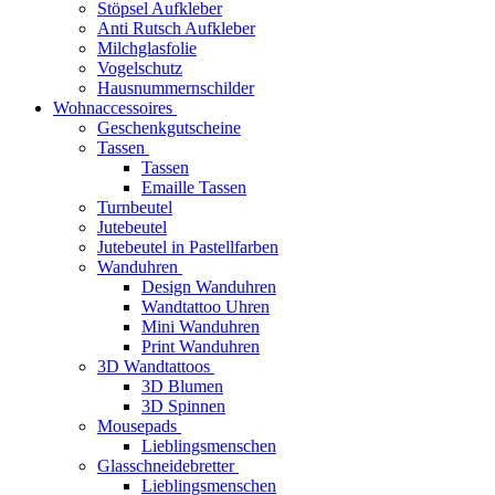
Stöpsel Aufkleber
Anti Rutsch Aufkleber
Milchglasfolie
Vogelschutz
Hausnummernschilder
Wohnaccessoires
Geschenkgutscheine
Tassen
Tassen
Emaille Tassen
Turnbeutel
Jutebeutel
Jutebeutel in Pastellfarben
Wanduhren
Design Wanduhren
Wandtattoo Uhren
Mini Wanduhren
Print Wanduhren
3D Wandtattoos
3D Blumen
3D Spinnen
Mousepads
Lieblingsmenschen
Glasschneidebretter
Lieblingsmenschen