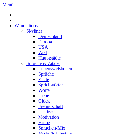
Menü
Wandtattoos
Skylines
Deutschland
Europa
USA
Welt
Hauptstädte
Sprüche & Zitate
Lebensweisheiten
Sprüche
Zitate
Sprichwörter
Worte
Liebe
Glück
Freundschaft
Lustiges
Motivation
Home
Sprachen-Mix
Mode & Lifestyle