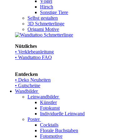
Vögel
Hirsch
Sonstige Tiere
Selbst gestalten
3D Schmetterlinge
Origami Motive
Nützliches
• Verklebeanleitung
• Wandtattoo FAQ
Entdecken
• Deko Neuheiten
• Gutscheine
Wandbilder
Leinwandbilder
Künstler
Fotokunst
Individuelle Leinwand
Poster
Cocktails
Florale Buchstaben
Fotomotive