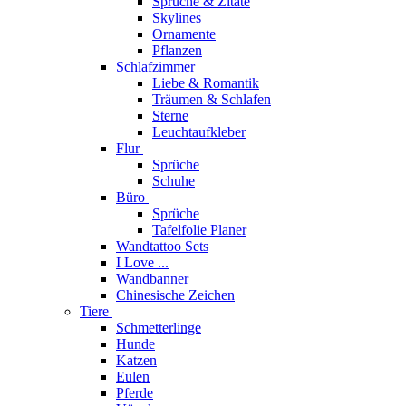
Sprüche & Zitate
Skylines
Ornamente
Pflanzen
Schlafzimmer
Liebe & Romantik
Träumen & Schlafen
Sterne
Leuchtaufkleber
Flur
Sprüche
Schuhe
Büro
Sprüche
Tafelfolie Planer
Wandtattoo Sets
I Love ...
Wandbanner
Chinesische Zeichen
Tiere
Schmetterlinge
Hunde
Katzen
Eulen
Pferde