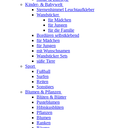
Kinder- & Babywelt
Sternenhimmel Leuchtaufkleber
Wandsticker
für Mädchen
für Jungen
für die Familie
Bordüren selbstklebend
für Mädchen
für Jungen
mit Wunschnamen
Wandsticker Sets
süße Tiere
Sport
Fußball
Surfen
Reiten
Sonstiges
Blumen & Pflanzen
Blüten & Blätter
Pusteblumen
Hibiskusblüten
Pflanzen
Blumen
Ranken
Bäume