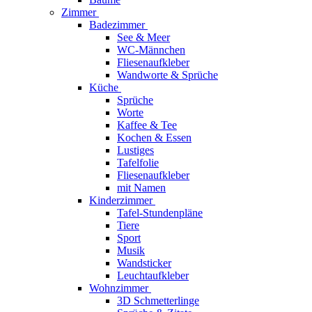
Zimmer
Badezimmer
See & Meer
WC-Männchen
Fliesenaufkleber
Wandworte & Sprüche
Küche
Sprüche
Worte
Kaffee & Tee
Kochen & Essen
Lustiges
Tafelfolie
Fliesenaufkleber
mit Namen
Kinderzimmer
Tafel-Stundenpläne
Tiere
Sport
Musik
Wandsticker
Leuchtaufkleber
Wohnzimmer
3D Schmetterlinge