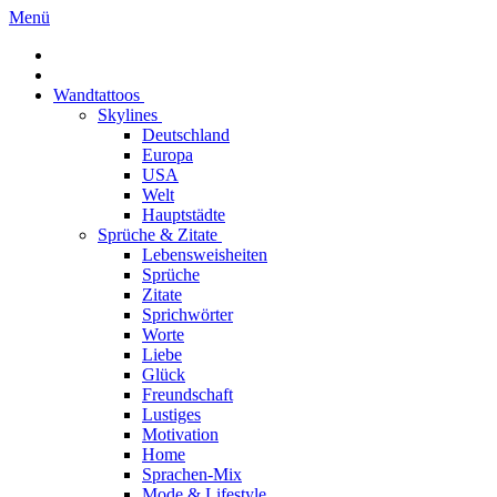
Menü
Wandtattoos
Skylines
Deutschland
Europa
USA
Welt
Hauptstädte
Sprüche & Zitate
Lebensweisheiten
Sprüche
Zitate
Sprichwörter
Worte
Liebe
Glück
Freundschaft
Lustiges
Motivation
Home
Sprachen-Mix
Mode & Lifestyle