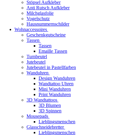
Stöpsel Aufkleber
Anti Rutsch Aufkleber
Milchglasfolie
Vogelschutz
Hausnummernschilder
Wohnaccessoires
Geschenkgutscheine
Tassen
Tassen
Emaille Tassen
Turnbeutel
Jutebeutel
Jutebeutel in Pastellfarben
Wanduhren
Design Wanduhren
Wandtattoo Uhren
Mini Wanduhren
Print Wanduhren
3D Wandtattoos
3D Blumen
3D Spinnen
Mousepads
Lieblingsmenschen
Glasschneidebretter
Lieblingsmenschen