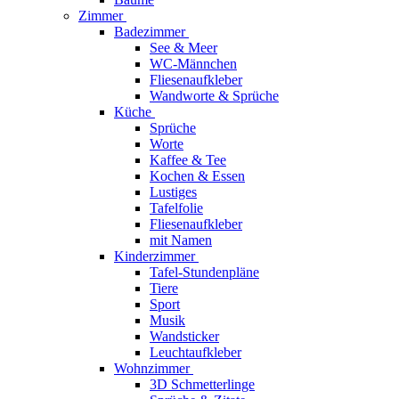
Zimmer
Badezimmer
See & Meer
WC-Männchen
Fliesenaufkleber
Wandworte & Sprüche
Küche
Sprüche
Worte
Kaffee & Tee
Kochen & Essen
Lustiges
Tafelfolie
Fliesenaufkleber
mit Namen
Kinderzimmer
Tafel-Stundenpläne
Tiere
Sport
Musik
Wandsticker
Leuchtaufkleber
Wohnzimmer
3D Schmetterlinge