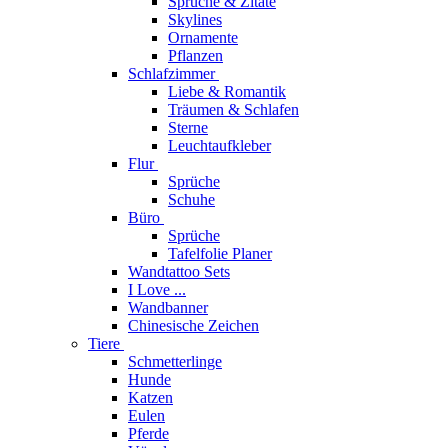
Sprüche & Zitate
Skylines
Ornamente
Pflanzen
Schlafzimmer
Liebe & Romantik
Träumen & Schlafen
Sterne
Leuchtaufkleber
Flur
Sprüche
Schuhe
Büro
Sprüche
Tafelfolie Planer
Wandtattoo Sets
I Love ...
Wandbanner
Chinesische Zeichen
Tiere
Schmetterlinge
Hunde
Katzen
Eulen
Pferde