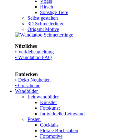
Vögel
Hirsch
Sonstige Tiere
Selbst gestalten
3D Schmetterlinge
Origami Motive
Nützliches
• Verklebeanleitung
• Wandtattoo FAQ
Entdecken
• Deko Neuheiten
• Gutscheine
Wandbilder
Leinwandbilder
Künstler
Fotokunst
Individuelle Leinwand
Poster
Cocktails
Florale Buchstaben
Fotomotive