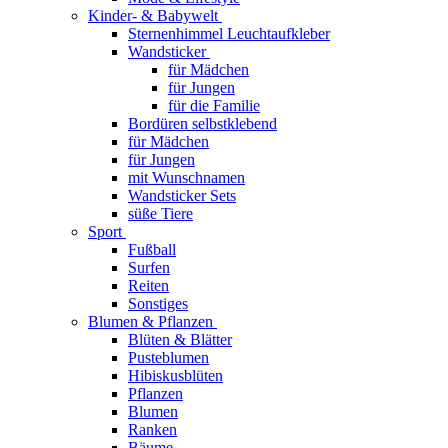
Kinder- & Babywelt
Sternenhimmel Leuchtaufkleber
Wandsticker
für Mädchen
für Jungen
für die Familie
Bordüren selbstklebend
für Mädchen
für Jungen
mit Wunschnamen
Wandsticker Sets
süße Tiere
Sport
Fußball
Surfen
Reiten
Sonstiges
Blumen & Pflanzen
Blüten & Blätter
Pusteblumen
Hibiskusblüten
Pflanzen
Blumen
Ranken
Bäume