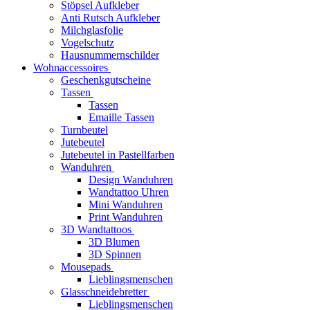
Stöpsel Aufkleber
Anti Rutsch Aufkleber
Milchglasfolie
Vogelschutz
Hausnummernschilder
Wohnaccessoires
Geschenkgutscheine
Tassen
Tassen
Emaille Tassen
Turnbeutel
Jutebeutel
Jutebeutel in Pastellfarben
Wanduhren
Design Wanduhren
Wandtattoo Uhren
Mini Wanduhren
Print Wanduhren
3D Wandtattoos
3D Blumen
3D Spinnen
Mousepads
Lieblingsmenschen
Glasschneidebretter
Lieblingsmenschen