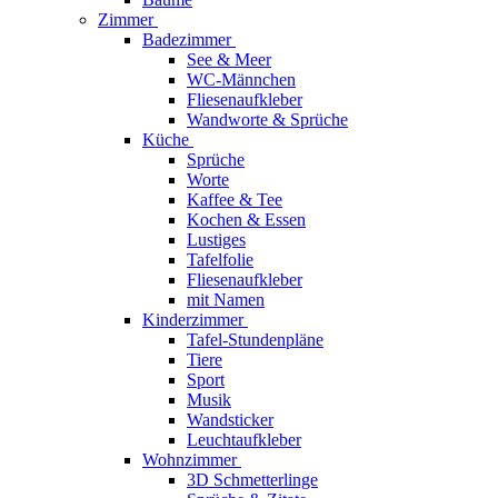
Zimmer
Badezimmer
See & Meer
WC-Männchen
Fliesenaufkleber
Wandworte & Sprüche
Küche
Sprüche
Worte
Kaffee & Tee
Kochen & Essen
Lustiges
Tafelfolie
Fliesenaufkleber
mit Namen
Kinderzimmer
Tafel-Stundenpläne
Tiere
Sport
Musik
Wandsticker
Leuchtaufkleber
Wohnzimmer
3D Schmetterlinge