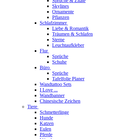
Sprüche & Zitate
Skylines
Ornamente
Pflanzen
Schlafzimmer
Liebe & Romantik
Träumen & Schlafen
Sterne
Leuchtaufkleber
Flur
Sprüche
Schuhe
Büro
Sprüche
Tafelfolie Planer
Wandtattoo Sets
I Love ...
Wandbanner
Chinesische Zeichen
Tiere
Schmetterlinge
Hunde
Katzen
Eulen
Pferde