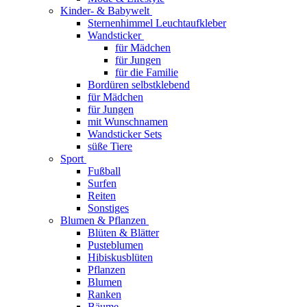
Kinder- & Babywelt
Sternenhimmel Leuchtaufkleber
Wandsticker
für Mädchen
für Jungen
für die Familie
Bordüren selbstklebend
für Mädchen
für Jungen
mit Wunschnamen
Wandsticker Sets
süße Tiere
Sport
Fußball
Surfen
Reiten
Sonstiges
Blumen & Pflanzen
Blüten & Blätter
Pusteblumen
Hibiskusblüten
Pflanzen
Blumen
Ranken
Bäume