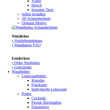
Vögel
Hirsch
Sonstige Tiere
Selbst gestalten
3D Schmetterlinge
Origami Motive
Nützliches
• Verklebeanleitung
• Wandtattoo FAQ
Entdecken
• Deko Neuheiten
• Gutscheine
Wandbilder
Leinwandbilder
Künstler
Fotokunst
Individuelle Leinwand
Poster
Cocktails
Florale Buchstaben
Fotomotive