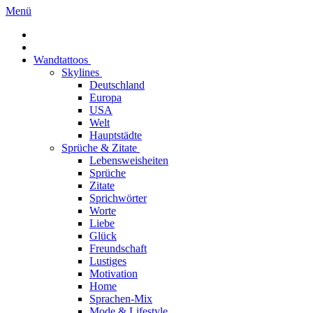
Menü
Wandtattoos
Skylines
Deutschland
Europa
USA
Welt
Hauptstädte
Sprüche & Zitate
Lebensweisheiten
Sprüche
Zitate
Sprichwörter
Worte
Liebe
Glück
Freundschaft
Lustiges
Motivation
Home
Sprachen-Mix
Mode & Lifestyle