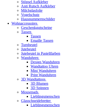
Stöpsel Aufkleber
Anti Rutsch Aufkleber
Milchglasfolie
Vogelschutz
Hausnummernschilder
Wohnaccessoires
Geschenkgutscheine
Tassen
Tassen
Emaille Tassen
Turnbeutel
Jutebeutel
Jutebeutel in Pastellfarben
Wanduhren
Design Wanduhren
Wandtattoo Uhren
Mini Wanduhren
Print Wanduhren
3D Wandtattoos
3D Blumen
3D Spinnen
Mousepads
Lieblingsmenschen
Glasschneidebretter
Lieblingsmenschen