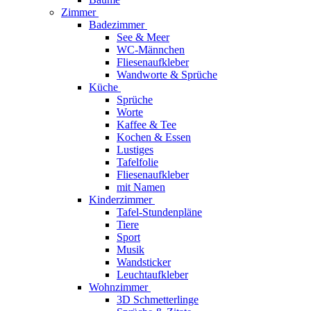
Zimmer
Badezimmer
See & Meer
WC-Männchen
Fliesenaufkleber
Wandworte & Sprüche
Küche
Sprüche
Worte
Kaffee & Tee
Kochen & Essen
Lustiges
Tafelfolie
Fliesenaufkleber
mit Namen
Kinderzimmer
Tafel-Stundenpläne
Tiere
Sport
Musik
Wandsticker
Leuchtaufkleber
Wohnzimmer
3D Schmetterlinge