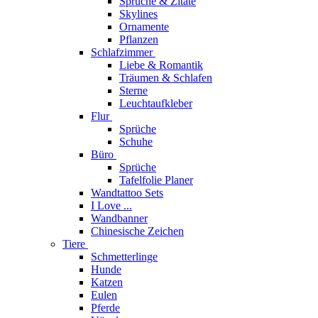
Sprüche & Zitate
Skylines
Ornamente
Pflanzen
Schlafzimmer
Liebe & Romantik
Träumen & Schlafen
Sterne
Leuchtaufkleber
Flur
Sprüche
Schuhe
Büro
Sprüche
Tafelfolie Planer
Wandtattoo Sets
I Love ...
Wandbanner
Chinesische Zeichen
Tiere
Schmetterlinge
Hunde
Katzen
Eulen
Pferde