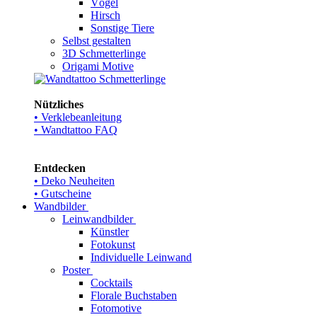
Vögel
Hirsch
Sonstige Tiere
Selbst gestalten
3D Schmetterlinge
Origami Motive
Nützliches
• Verklebeanleitung
• Wandtattoo FAQ
Entdecken
• Deko Neuheiten
• Gutscheine
Wandbilder
Leinwandbilder
Künstler
Fotokunst
Individuelle Leinwand
Poster
Cocktails
Florale Buchstaben
Fotomotive