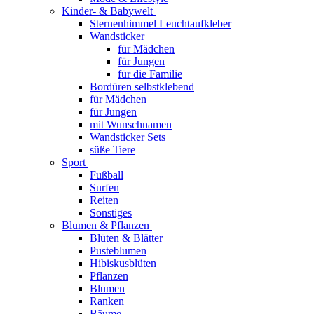
Kinder- & Babywelt
Sternenhimmel Leuchtaufkleber
Wandsticker
für Mädchen
für Jungen
für die Familie
Bordüren selbstklebend
für Mädchen
für Jungen
mit Wunschnamen
Wandsticker Sets
süße Tiere
Sport
Fußball
Surfen
Reiten
Sonstiges
Blumen & Pflanzen
Blüten & Blätter
Pusteblumen
Hibiskusblüten
Pflanzen
Blumen
Ranken
Bäume