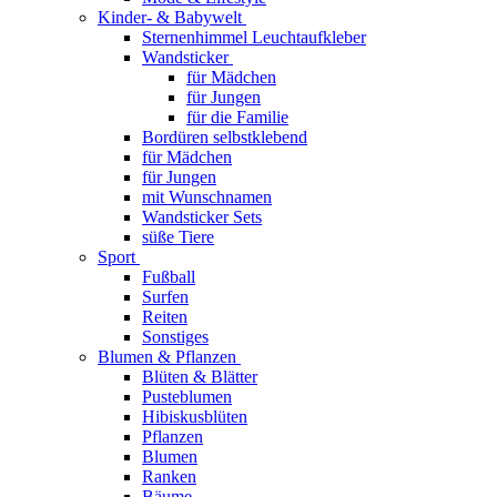
Kinder- & Babywelt
Sternenhimmel Leuchtaufkleber
Wandsticker
für Mädchen
für Jungen
für die Familie
Bordüren selbstklebend
für Mädchen
für Jungen
mit Wunschnamen
Wandsticker Sets
süße Tiere
Sport
Fußball
Surfen
Reiten
Sonstiges
Blumen & Pflanzen
Blüten & Blätter
Pusteblumen
Hibiskusblüten
Pflanzen
Blumen
Ranken
Bäume