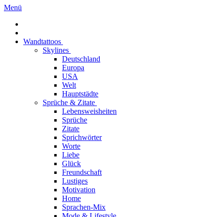
Menü
Wandtattoos
Skylines
Deutschland
Europa
USA
Welt
Hauptstädte
Sprüche & Zitate
Lebensweisheiten
Sprüche
Zitate
Sprichwörter
Worte
Liebe
Glück
Freundschaft
Lustiges
Motivation
Home
Sprachen-Mix
Mode & Lifestyle