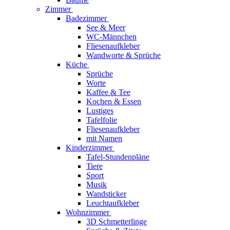
Zimmer
Badezimmer
See & Meer
WC-Männchen
Fliesenaufkleber
Wandworte & Sprüche
Küche
Sprüche
Worte
Kaffee & Tee
Kochen & Essen
Lustiges
Tafelfolie
Fliesenaufkleber
mit Namen
Kinderzimmer
Tafel-Stundenpläne
Tiere
Sport
Musik
Wandsticker
Leuchtaufkleber
Wohnzimmer
3D Schmetterlinge