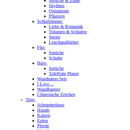
Sprüche & Zitate
Skylines
Ornamente
Pflanzen
Schlafzimmer
Liebe & Romantik
Träumen & Schlafen
Sterne
Leuchtaufkleber
Flur
Sprüche
Schuhe
Büro
Sprüche
Tafelfolie Planer
Wandtattoo Sets
I Love ...
Wandbanner
Chinesische Zeichen
Tiere
Schmetterlinge
Hunde
Katzen
Eulen
Pferde