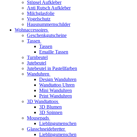
Stöpsel Aufkleber
Anti Rutsch Aufkleber
Milchglasfolie
Vogelschutz
Hausnummernschilder
Wohnaccessoires
Geschenkgutscheine
Tassen
Tassen
Emaille Tassen
Turnbeutel
Jutebeutel
Jutebeutel in Pastellfarben
Wanduhren
Design Wanduhren
Wandtattoo Uhren
Mini Wanduhren
Print Wanduhren
3D Wandtattoos
3D Blumen
3D Spinnen
Mousepads
Lieblingsmenschen
Glasschneidebretter
Lieblingsmenschen