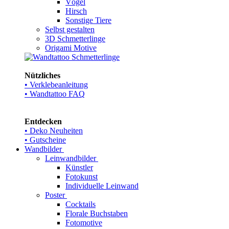
Vögel
Hirsch
Sonstige Tiere
Selbst gestalten
3D Schmetterlinge
Origami Motive
Nützliches
• Verklebeanleitung
• Wandtattoo FAQ
Entdecken
• Deko Neuheiten
• Gutscheine
Wandbilder
Leinwandbilder
Künstler
Fotokunst
Individuelle Leinwand
Poster
Cocktails
Florale Buchstaben
Fotomotive