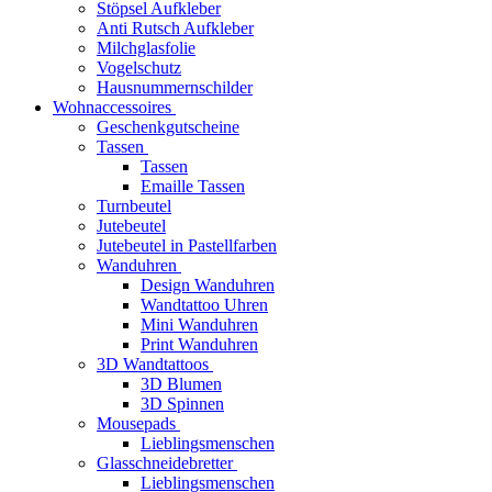
Stöpsel Aufkleber
Anti Rutsch Aufkleber
Milchglasfolie
Vogelschutz
Hausnummernschilder
Wohnaccessoires
Geschenkgutscheine
Tassen
Tassen
Emaille Tassen
Turnbeutel
Jutebeutel
Jutebeutel in Pastellfarben
Wanduhren
Design Wanduhren
Wandtattoo Uhren
Mini Wanduhren
Print Wanduhren
3D Wandtattoos
3D Blumen
3D Spinnen
Mousepads
Lieblingsmenschen
Glasschneidebretter
Lieblingsmenschen