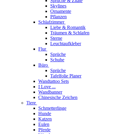
Sprüche & Zitate
Skylines
Ornamente
Pflanzen
Schlafzimmer
Liebe & Romantik
Träumen & Schlafen
Sterne
Leuchtaufkleber
Flur
Sprüche
Schuhe
Büro
Sprüche
Tafelfolie Planer
Wandtattoo Sets
I Love ...
Wandbanner
Chinesische Zeichen
Tiere
Schmetterlinge
Hunde
Katzen
Eulen
Pferde