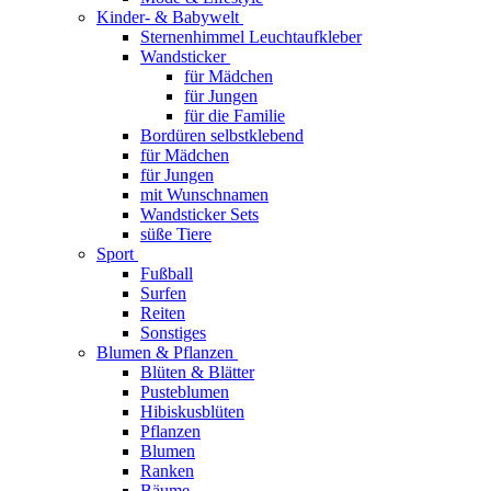
Kinder- & Babywelt
Sternenhimmel Leuchtaufkleber
Wandsticker
für Mädchen
für Jungen
für die Familie
Bordüren selbstklebend
für Mädchen
für Jungen
mit Wunschnamen
Wandsticker Sets
süße Tiere
Sport
Fußball
Surfen
Reiten
Sonstiges
Blumen & Pflanzen
Blüten & Blätter
Pusteblumen
Hibiskusblüten
Pflanzen
Blumen
Ranken
Bäume