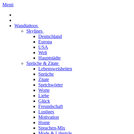
Menü
Wandtattoos
Skylines
Deutschland
Europa
USA
Welt
Hauptstädte
Sprüche & Zitate
Lebensweisheiten
Sprüche
Zitate
Sprichwörter
Worte
Liebe
Glück
Freundschaft
Lustiges
Motivation
Home
Sprachen-Mix
Mode & Lifestyle