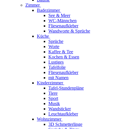
Zimmer
Badezimmer
See & Meer
WC-Männchen
Fliesenaufkleber
Wandworte & Sprüche
Küche
Sprüche
Worte
Kaffee & Tee
Kochen & Essen
Lustiges
Tafelfolie
Fliesenaufkleber
mit Namen
Kinderzimmer
Tafel-Stundenpläne
Tiere
Sport
Musik
Wandsticker
Leuchtaufkleber
Wohnzimmer
3D Schmetterlinge