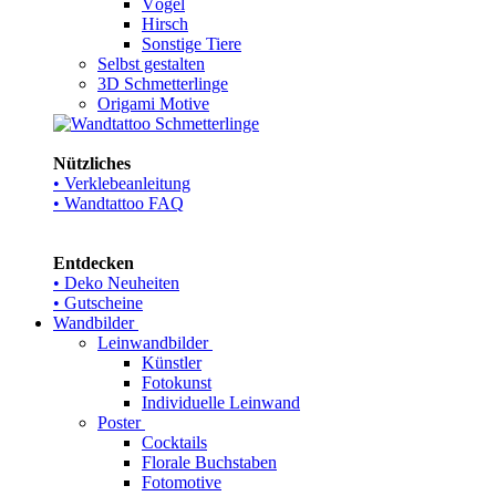
Vögel
Hirsch
Sonstige Tiere
Selbst gestalten
3D Schmetterlinge
Origami Motive
Nützliches
• Verklebeanleitung
• Wandtattoo FAQ
Entdecken
• Deko Neuheiten
• Gutscheine
Wandbilder
Leinwandbilder
Künstler
Fotokunst
Individuelle Leinwand
Poster
Cocktails
Florale Buchstaben
Fotomotive