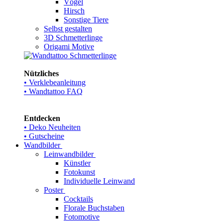
Vögel
Hirsch
Sonstige Tiere
Selbst gestalten
3D Schmetterlinge
Origami Motive
Nützliches
• Verklebeanleitung
• Wandtattoo FAQ
Entdecken
• Deko Neuheiten
• Gutscheine
Wandbilder
Leinwandbilder
Künstler
Fotokunst
Individuelle Leinwand
Poster
Cocktails
Florale Buchstaben
Fotomotive