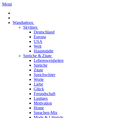
Menü
Wandtattoos
Skylines
Deutschland
Europa
USA
Welt
Hauptstädte
Sprüche & Zitate
Lebensweisheiten
Sprüche
Zitate
Sprichwörter
Worte
Liebe
Glück
Freundschaft
Lustiges
Motivation
Home
Sprachen-Mix
Mode & Lifestyle