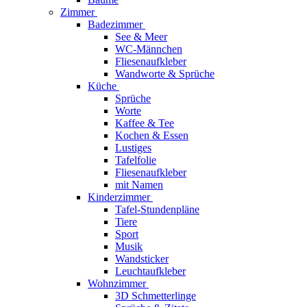
Zimmer
Badezimmer
See & Meer
WC-Männchen
Fliesenaufkleber
Wandworte & Sprüche
Küche
Sprüche
Worte
Kaffee & Tee
Kochen & Essen
Lustiges
Tafelfolie
Fliesenaufkleber
mit Namen
Kinderzimmer
Tafel-Stundenpläne
Tiere
Sport
Musik
Wandsticker
Leuchtaufkleber
Wohnzimmer
3D Schmetterlinge