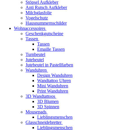
Stöpsel Aufkleber
Anti Rutsch Aufkleber
Milchglasfolie
Vogelschutz
Hausnummernschilder
Wohnaccessoires
Geschenkgutscheine
Tassen
Tassen
Emaille Tassen
Turnbeutel
Jutebeutel
Jutebeutel in Pastellfarben
Wanduhren
Design Wanduhren
Wandtattoo Uhren
Mini Wanduhren
Print Wanduhren
3D Wandtattoos
3D Blumen
3D Spinnen
Mousepads
Lieblingsmenschen
Glasschneidebretter
Lieblingsmenschen