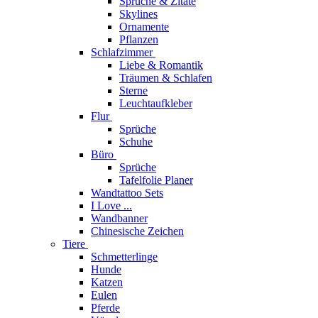
Sprüche & Zitate
Skylines
Ornamente
Pflanzen
Schlafzimmer
Liebe & Romantik
Träumen & Schlafen
Sterne
Leuchtaufkleber
Flur
Sprüche
Schuhe
Büro
Sprüche
Tafelfolie Planer
Wandtattoo Sets
I Love ...
Wandbanner
Chinesische Zeichen
Tiere
Schmetterlinge
Hunde
Katzen
Eulen
Pferde