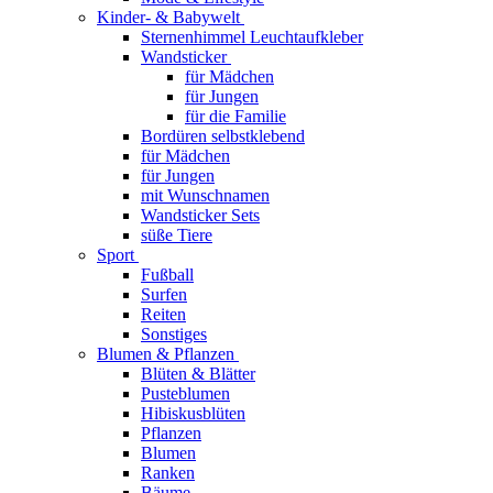
Kinder- & Babywelt
Sternenhimmel Leuchtaufkleber
Wandsticker
für Mädchen
für Jungen
für die Familie
Bordüren selbstklebend
für Mädchen
für Jungen
mit Wunschnamen
Wandsticker Sets
süße Tiere
Sport
Fußball
Surfen
Reiten
Sonstiges
Blumen & Pflanzen
Blüten & Blätter
Pusteblumen
Hibiskusblüten
Pflanzen
Blumen
Ranken
Bäume