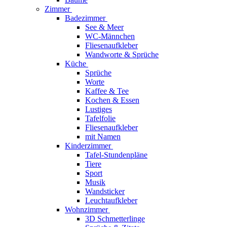
Zimmer
Badezimmer
See & Meer
WC-Männchen
Fliesenaufkleber
Wandworte & Sprüche
Küche
Sprüche
Worte
Kaffee & Tee
Kochen & Essen
Lustiges
Tafelfolie
Fliesenaufkleber
mit Namen
Kinderzimmer
Tafel-Stundenpläne
Tiere
Sport
Musik
Wandsticker
Leuchtaufkleber
Wohnzimmer
3D Schmetterlinge