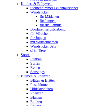
Kinder- & Babywelt
Sternenhimmel Leuchtaufkleber
Wandsticker
für Mädchen
für Jungen
für die Familie
Bordüren selbstklebend
für Mädchen
für Jungen
mit Wunschnamen
Wandsticker Sets
süße Tiere
Sport
Fußball
Surfen
Reiten
Sonstiges
Blumen & Pflanzen
Blüten & Blätter
Pusteblumen
Hibiskusblüten
Pflanzen
Blumen
Ranken
Bäume