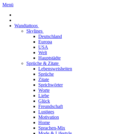
Menü
Wandtattoos
Skylines
Deutschland
Europa
USA
Welt
Hauptstädte
Sprüche & Zitate
Lebensweisheiten
Sprüche
Zitate
Sprichwörter
Worte
Liebe
Glück
Freundschaft
Lustiges
Motivation
Home
Sprachen-Mix
Mode & Lifestyle