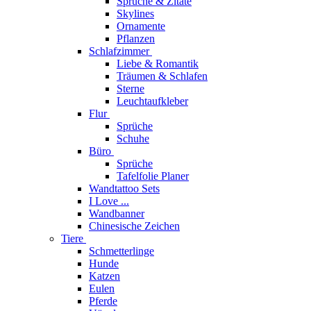
Sprüche & Zitate
Skylines
Ornamente
Pflanzen
Schlafzimmer
Liebe & Romantik
Träumen & Schlafen
Sterne
Leuchtaufkleber
Flur
Sprüche
Schuhe
Büro
Sprüche
Tafelfolie Planer
Wandtattoo Sets
I Love ...
Wandbanner
Chinesische Zeichen
Tiere
Schmetterlinge
Hunde
Katzen
Eulen
Pferde