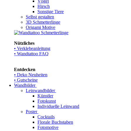
Vögel
Hirsch
Sonstige Tiere
Selbst gestalten
3D Schmetterlinge
Origami Motive
Nützliches
• Verklebeanleitung
• Wandtattoo FAQ
Entdecken
• Deko Neuheiten
• Gutscheine
Wandbilder
Leinwandbilder
Künstler
Fotokunst
Individuelle Leinwand
Poster
Cocktails
Florale Buchstaben
Fotomotive