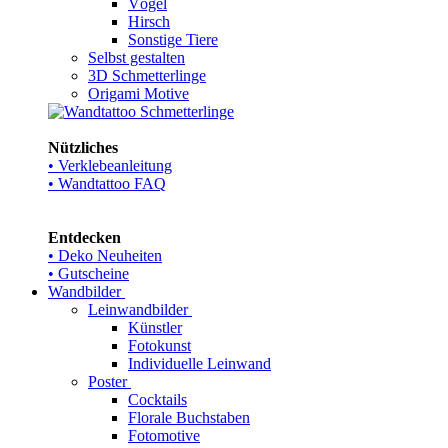
Vögel
Hirsch
Sonstige Tiere
Selbst gestalten
3D Schmetterlinge
Origami Motive
Nützliches
• Verklebeanleitung
• Wandtattoo FAQ
Entdecken
• Deko Neuheiten
• Gutscheine
Wandbilder
Leinwandbilder
Künstler
Fotokunst
Individuelle Leinwand
Poster
Cocktails
Florale Buchstaben
Fotomotive