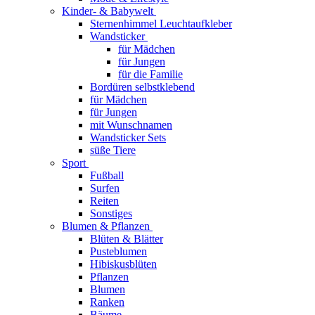
Kinder- & Babywelt
Sternenhimmel Leuchtaufkleber
Wandsticker
für Mädchen
für Jungen
für die Familie
Bordüren selbstklebend
für Mädchen
für Jungen
mit Wunschnamen
Wandsticker Sets
süße Tiere
Sport
Fußball
Surfen
Reiten
Sonstiges
Blumen & Pflanzen
Blüten & Blätter
Pusteblumen
Hibiskusblüten
Pflanzen
Blumen
Ranken
Bäume