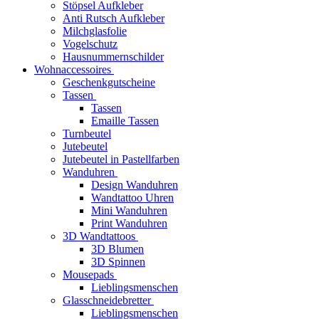
Stöpsel Aufkleber
Anti Rutsch Aufkleber
Milchglasfolie
Vogelschutz
Hausnummernschilder
Wohnaccessoires
Geschenkgutscheine
Tassen
Tassen
Emaille Tassen
Turnbeutel
Jutebeutel
Jutebeutel in Pastellfarben
Wanduhren
Design Wanduhren
Wandtattoo Uhren
Mini Wanduhren
Print Wanduhren
3D Wandtattoos
3D Blumen
3D Spinnen
Mousepads
Lieblingsmenschen
Glasschneidebretter
Lieblingsmenschen