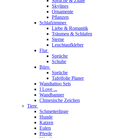
Sprüche & Zitate
Skylines
Ornamente
Pflanzen
Schlafzimmer
Liebe & Romantik
Träumen & Schlafen
Sterne
Leuchtaufkleber
Flur
Sprüche
Schuhe
Büro
Sprüche
Tafelfolie Planer
Wandtattoo Sets
I Love ...
Wandbanner
Chinesische Zeichen
Tiere
Schmetterlinge
Hunde
Katzen
Eulen
Pferde