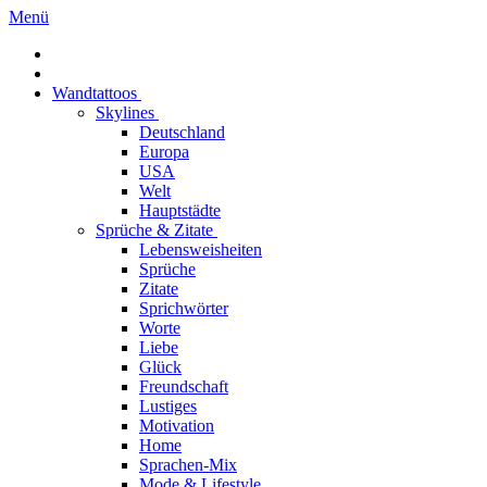
Menü
Wandtattoos
Skylines
Deutschland
Europa
USA
Welt
Hauptstädte
Sprüche & Zitate
Lebensweisheiten
Sprüche
Zitate
Sprichwörter
Worte
Liebe
Glück
Freundschaft
Lustiges
Motivation
Home
Sprachen-Mix
Mode & Lifestyle