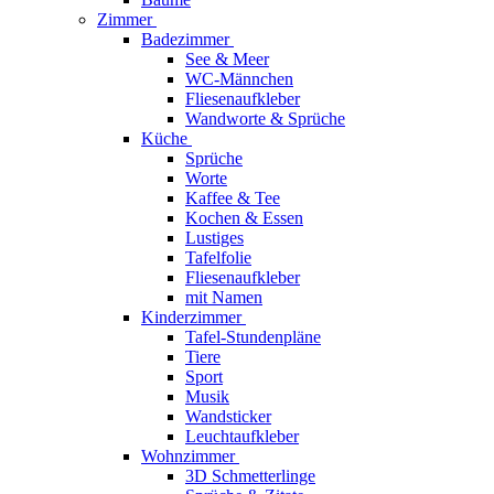
Zimmer
Badezimmer
See & Meer
WC-Männchen
Fliesenaufkleber
Wandworte & Sprüche
Küche
Sprüche
Worte
Kaffee & Tee
Kochen & Essen
Lustiges
Tafelfolie
Fliesenaufkleber
mit Namen
Kinderzimmer
Tafel-Stundenpläne
Tiere
Sport
Musik
Wandsticker
Leuchtaufkleber
Wohnzimmer
3D Schmetterlinge