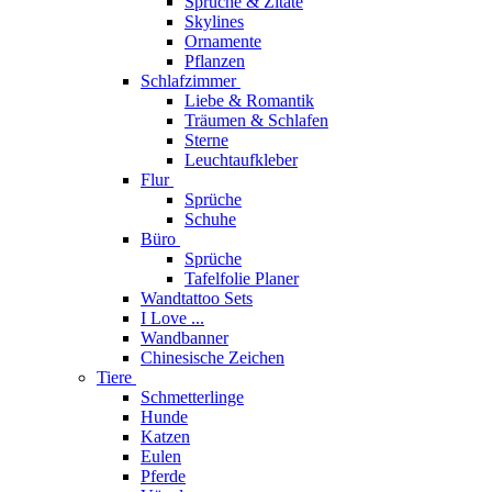
Sprüche & Zitate
Skylines
Ornamente
Pflanzen
Schlafzimmer
Liebe & Romantik
Träumen & Schlafen
Sterne
Leuchtaufkleber
Flur
Sprüche
Schuhe
Büro
Sprüche
Tafelfolie Planer
Wandtattoo Sets
I Love ...
Wandbanner
Chinesische Zeichen
Tiere
Schmetterlinge
Hunde
Katzen
Eulen
Pferde