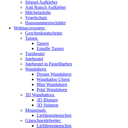
Stöpsel Aufkleber
Anti Rutsch Aufkleber
Milchglasfolie
Vogelschutz
Hausnummernschilder
Wohnaccessoires
Geschenkgutscheine
Tassen
Tassen
Emaille Tassen
Turnbeutel
Jutebeutel
Jutebeutel in Pastellfarben
Wanduhren
Design Wanduhren
Wandtattoo Uhren
Mini Wanduhren
Print Wanduhren
3D Wandtattoos
3D Blumen
3D Spinnen
Mousepads
Lieblingsmenschen
Glasschneidebretter
Lieblingsmenschen