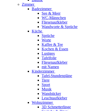
Zimmer
Badezimmer
See & Meer
WC-Männchen
Fliesenaufkleber
Wandworte & Sprüche
Küche
Sprüche
Worte
Kaffee & Tee
Kochen & Essen
Lustiges
Tafelfolie
Fliesenaufkleber
mit Namen
Kinderzimmer
Tafel-Stundenpläne
Tiere
Sport
Musik
Wandsticker
Leuchtaufkleber
Wohnzimmer
3D Schmetterlinge