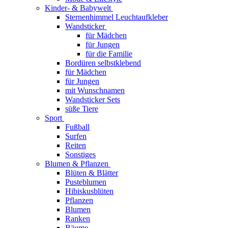
Kinder- & Babywelt
Sternenhimmel Leuchtaufkleber
Wandsticker
für Mädchen
für Jungen
für die Familie
Bordüren selbstklebend
für Mädchen
für Jungen
mit Wunschnamen
Wandsticker Sets
süße Tiere
Sport
Fußball
Surfen
Reiten
Sonstiges
Blumen & Pflanzen
Blüten & Blätter
Pusteblumen
Hibiskusblüten
Pflanzen
Blumen
Ranken
Bäume