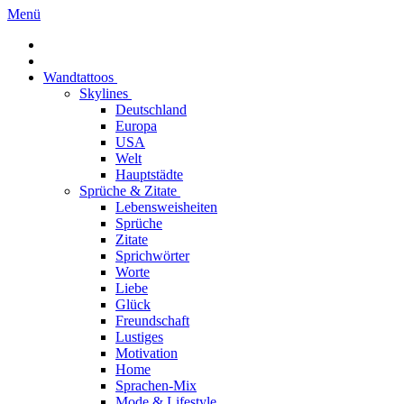
Menü
Wandtattoos
Skylines
Deutschland
Europa
USA
Welt
Hauptstädte
Sprüche & Zitate
Lebensweisheiten
Sprüche
Zitate
Sprichwörter
Worte
Liebe
Glück
Freundschaft
Lustiges
Motivation
Home
Sprachen-Mix
Mode & Lifestyle