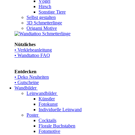
Vögel
Hirsch
Sonstige Tiere
Selbst gestalten
3D Schmetterlinge
Origami Motive
Nützliches
• Verklebeanleitung
• Wandtattoo FAQ
Entdecken
• Deko Neuheiten
• Gutscheine
Wandbilder
Leinwandbilder
Künstler
Fotokunst
Individuelle Leinwand
Poster
Cocktails
Florale Buchstaben
Fotomotive