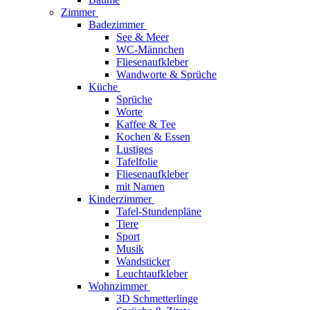
Zimmer
Badezimmer
See & Meer
WC-Männchen
Fliesenaufkleber
Wandworte & Sprüche
Küche
Sprüche
Worte
Kaffee & Tee
Kochen & Essen
Lustiges
Tafelfolie
Fliesenaufkleber
mit Namen
Kinderzimmer
Tafel-Stundenpläne
Tiere
Sport
Musik
Wandsticker
Leuchtaufkleber
Wohnzimmer
3D Schmetterlinge