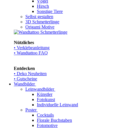
Vögel
Hirsch
Sonstige Tiere
Selbst gestalten
3D Schmetterlinge
Origami Motive
Nützliches
• Verklebeanleitung
• Wandtattoo FAQ
Entdecken
• Deko Neuheiten
• Gutscheine
Wandbilder
Leinwandbilder
Künstler
Fotokunst
Individuelle Leinwand
Poster
Cocktails
Florale Buchstaben
Fotomotive