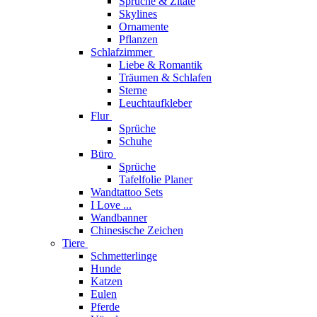
Sprüche & Zitate
Skylines
Ornamente
Pflanzen
Schlafzimmer
Liebe & Romantik
Träumen & Schlafen
Sterne
Leuchtaufkleber
Flur
Sprüche
Schuhe
Büro
Sprüche
Tafelfolie Planer
Wandtattoo Sets
I Love ...
Wandbanner
Chinesische Zeichen
Tiere
Schmetterlinge
Hunde
Katzen
Eulen
Pferde