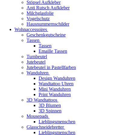
Stöpsel Aufkleber
Anti Rutsch Aufkleber
Milchglasfolie
Vogelschutz
Hausnummernschilder
Wohnaccessoires
Geschenkgutscheine
Tassen
Tassen
Emaille Tassen
Turnbeutel
Jutebeutel
Jutebeutel in Pastellfarben
Wanduhren
Design Wanduhren
Wandtattoo Uhren
Mini Wanduhren
Print Wanduhren
3D Wandtattoos
3D Blumen
3D Spinnen
Mousepads
Lieblingsmenschen
Glasschneidebretter
Lieblingsmenschen