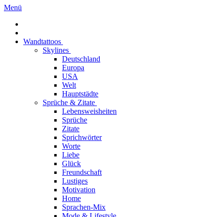
Menü
Wandtattoos
Skylines
Deutschland
Europa
USA
Welt
Hauptstädte
Sprüche & Zitate
Lebensweisheiten
Sprüche
Zitate
Sprichwörter
Worte
Liebe
Glück
Freundschaft
Lustiges
Motivation
Home
Sprachen-Mix
Mode & Lifestyle