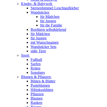
Kinder- & Babywelt
Sternenhimmel Leuchtaufkleber
Wandsticker
für Mädchen
für Jungen
für die Familie
Bordüren selbstklebend
für Mädchen
für Jungen
mit Wunschnamen
Wandsticker Sets
süße Tiere
Sport
Fußball
Surfen
Reiten
Sonstiges
Blumen & Pflanzen
Blüten & Blätter
Pusteblumen
Hibiskusblüten
Pflanzen
Blumen
Ranken
Bäume