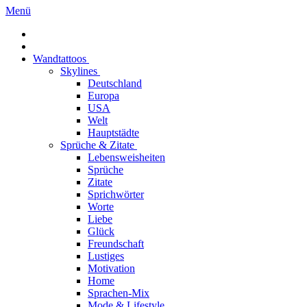
Menü
Wandtattoos
Skylines
Deutschland
Europa
USA
Welt
Hauptstädte
Sprüche & Zitate
Lebensweisheiten
Sprüche
Zitate
Sprichwörter
Worte
Liebe
Glück
Freundschaft
Lustiges
Motivation
Home
Sprachen-Mix
Mode & Lifestyle