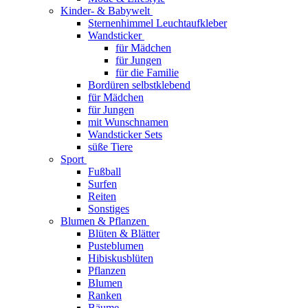
Kinder- & Babywelt
Sternenhimmel Leuchtaufkleber
Wandsticker
für Mädchen
für Jungen
für die Familie
Bordüren selbstklebend
für Mädchen
für Jungen
mit Wunschnamen
Wandsticker Sets
süße Tiere
Sport
Fußball
Surfen
Reiten
Sonstiges
Blumen & Pflanzen
Blüten & Blätter
Pusteblumen
Hibiskusblüten
Pflanzen
Blumen
Ranken
Bäume