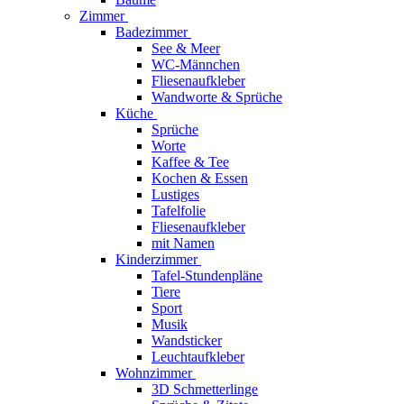
Zimmer
Badezimmer
See & Meer
WC-Männchen
Fliesenaufkleber
Wandworte & Sprüche
Küche
Sprüche
Worte
Kaffee & Tee
Kochen & Essen
Lustiges
Tafelfolie
Fliesenaufkleber
mit Namen
Kinderzimmer
Tafel-Stundenpläne
Tiere
Sport
Musik
Wandsticker
Leuchtaufkleber
Wohnzimmer
3D Schmetterlinge