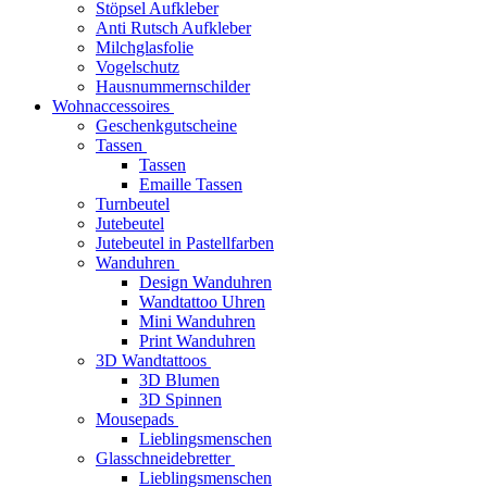
Stöpsel Aufkleber
Anti Rutsch Aufkleber
Milchglasfolie
Vogelschutz
Hausnummernschilder
Wohnaccessoires
Geschenkgutscheine
Tassen
Tassen
Emaille Tassen
Turnbeutel
Jutebeutel
Jutebeutel in Pastellfarben
Wanduhren
Design Wanduhren
Wandtattoo Uhren
Mini Wanduhren
Print Wanduhren
3D Wandtattoos
3D Blumen
3D Spinnen
Mousepads
Lieblingsmenschen
Glasschneidebretter
Lieblingsmenschen