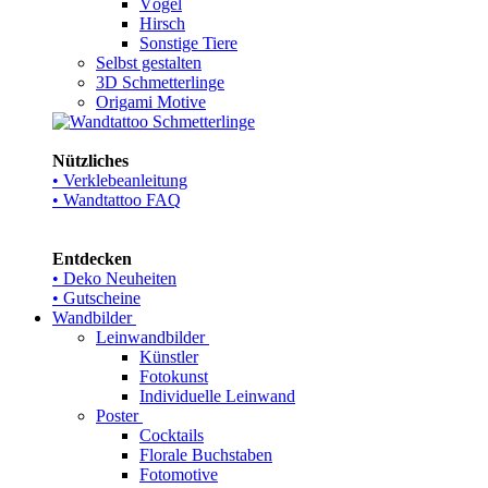
Vögel
Hirsch
Sonstige Tiere
Selbst gestalten
3D Schmetterlinge
Origami Motive
Nützliches
• Verklebeanleitung
• Wandtattoo FAQ
Entdecken
• Deko Neuheiten
• Gutscheine
Wandbilder
Leinwandbilder
Künstler
Fotokunst
Individuelle Leinwand
Poster
Cocktails
Florale Buchstaben
Fotomotive