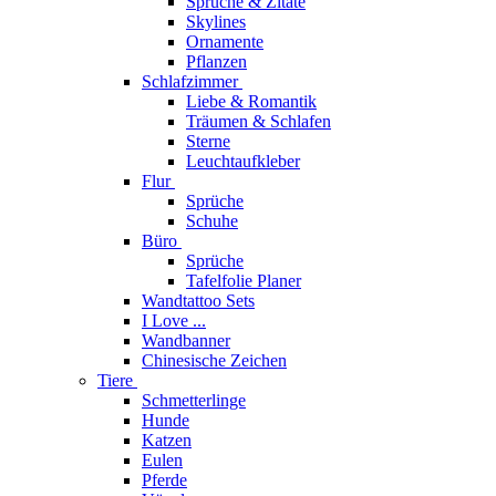
Sprüche & Zitate
Skylines
Ornamente
Pflanzen
Schlafzimmer
Liebe & Romantik
Träumen & Schlafen
Sterne
Leuchtaufkleber
Flur
Sprüche
Schuhe
Büro
Sprüche
Tafelfolie Planer
Wandtattoo Sets
I Love ...
Wandbanner
Chinesische Zeichen
Tiere
Schmetterlinge
Hunde
Katzen
Eulen
Pferde