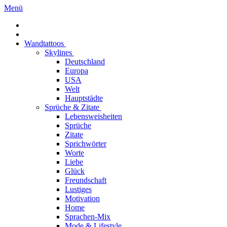
Menü
Wandtattoos
Skylines
Deutschland
Europa
USA
Welt
Hauptstädte
Sprüche & Zitate
Lebensweisheiten
Sprüche
Zitate
Sprichwörter
Worte
Liebe
Glück
Freundschaft
Lustiges
Motivation
Home
Sprachen-Mix
Mode & Lifestyle