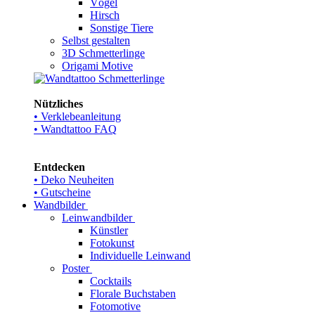
Vögel
Hirsch
Sonstige Tiere
Selbst gestalten
3D Schmetterlinge
Origami Motive
Nützliches
• Verklebeanleitung
• Wandtattoo FAQ
Entdecken
• Deko Neuheiten
• Gutscheine
Wandbilder
Leinwandbilder
Künstler
Fotokunst
Individuelle Leinwand
Poster
Cocktails
Florale Buchstaben
Fotomotive