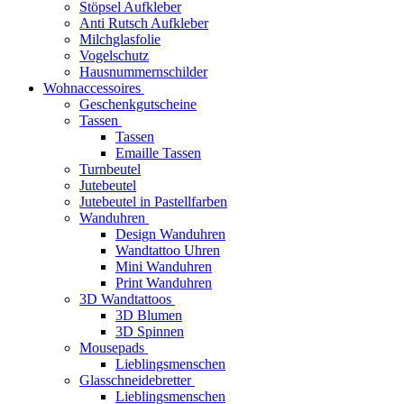
Stöpsel Aufkleber
Anti Rutsch Aufkleber
Milchglasfolie
Vogelschutz
Hausnummernschilder
Wohnaccessoires
Geschenkgutscheine
Tassen
Tassen
Emaille Tassen
Turnbeutel
Jutebeutel
Jutebeutel in Pastellfarben
Wanduhren
Design Wanduhren
Wandtattoo Uhren
Mini Wanduhren
Print Wanduhren
3D Wandtattoos
3D Blumen
3D Spinnen
Mousepads
Lieblingsmenschen
Glasschneidebretter
Lieblingsmenschen