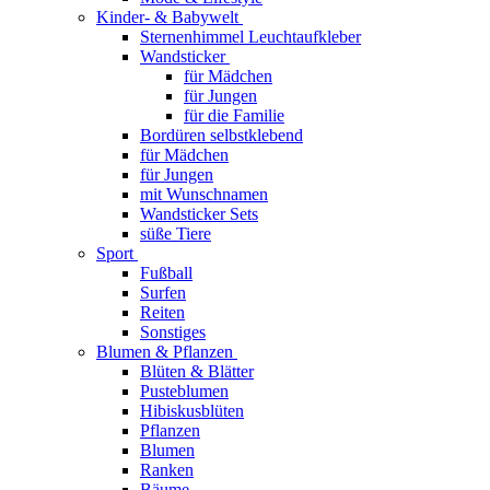
Kinder- & Babywelt
Sternenhimmel Leuchtaufkleber
Wandsticker
für Mädchen
für Jungen
für die Familie
Bordüren selbstklebend
für Mädchen
für Jungen
mit Wunschnamen
Wandsticker Sets
süße Tiere
Sport
Fußball
Surfen
Reiten
Sonstiges
Blumen & Pflanzen
Blüten & Blätter
Pusteblumen
Hibiskusblüten
Pflanzen
Blumen
Ranken
Bäume