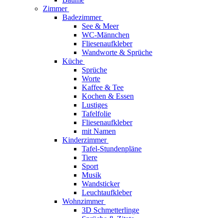
Zimmer
Badezimmer
See & Meer
WC-Männchen
Fliesenaufkleber
Wandworte & Sprüche
Küche
Sprüche
Worte
Kaffee & Tee
Kochen & Essen
Lustiges
Tafelfolie
Fliesenaufkleber
mit Namen
Kinderzimmer
Tafel-Stundenpläne
Tiere
Sport
Musik
Wandsticker
Leuchtaufkleber
Wohnzimmer
3D Schmetterlinge