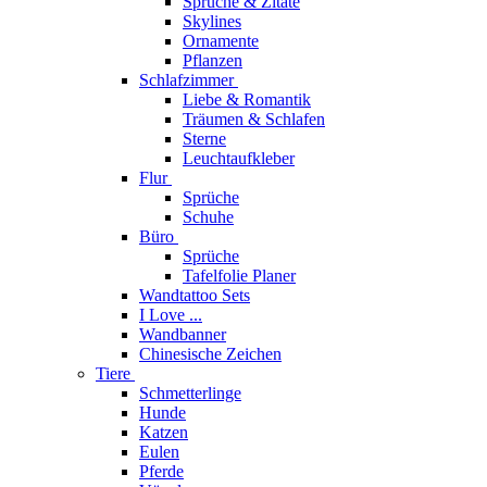
Sprüche & Zitate
Skylines
Ornamente
Pflanzen
Schlafzimmer
Liebe & Romantik
Träumen & Schlafen
Sterne
Leuchtaufkleber
Flur
Sprüche
Schuhe
Büro
Sprüche
Tafelfolie Planer
Wandtattoo Sets
I Love ...
Wandbanner
Chinesische Zeichen
Tiere
Schmetterlinge
Hunde
Katzen
Eulen
Pferde