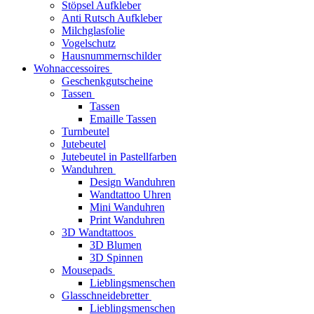
Stöpsel Aufkleber
Anti Rutsch Aufkleber
Milchglasfolie
Vogelschutz
Hausnummernschilder
Wohnaccessoires
Geschenkgutscheine
Tassen
Tassen
Emaille Tassen
Turnbeutel
Jutebeutel
Jutebeutel in Pastellfarben
Wanduhren
Design Wanduhren
Wandtattoo Uhren
Mini Wanduhren
Print Wanduhren
3D Wandtattoos
3D Blumen
3D Spinnen
Mousepads
Lieblingsmenschen
Glasschneidebretter
Lieblingsmenschen