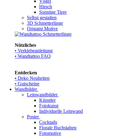
Vögel
Hirsch
Sonstige Tiere
Selbst gestalten
3D Schmetterlinge
Origami Motive
Nützliches
• Verklebeanleitung
• Wandtattoo FAQ
Entdecken
• Deko Neuheiten
• Gutscheine
Wandbilder
Leinwandbilder
Künstler
Fotokunst
Individuelle Leinwand
Poster
Cocktails
Florale Buchstaben
Fotomotive