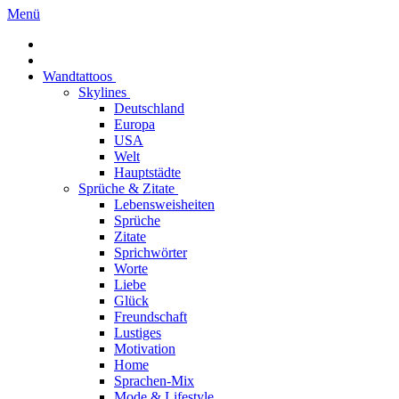
Menü
Wandtattoos
Skylines
Deutschland
Europa
USA
Welt
Hauptstädte
Sprüche & Zitate
Lebensweisheiten
Sprüche
Zitate
Sprichwörter
Worte
Liebe
Glück
Freundschaft
Lustiges
Motivation
Home
Sprachen-Mix
Mode & Lifestyle