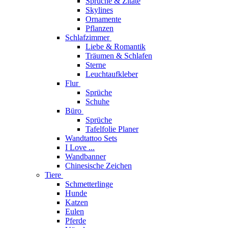
Sprüche & Zitate
Skylines
Ornamente
Pflanzen
Schlafzimmer
Liebe & Romantik
Träumen & Schlafen
Sterne
Leuchtaufkleber
Flur
Sprüche
Schuhe
Büro
Sprüche
Tafelfolie Planer
Wandtattoo Sets
I Love ...
Wandbanner
Chinesische Zeichen
Tiere
Schmetterlinge
Hunde
Katzen
Eulen
Pferde