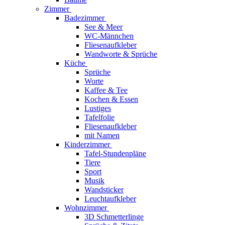
Zimmer
Badezimmer
See & Meer
WC-Männchen
Fliesenaufkleber
Wandworte & Sprüche
Küche
Sprüche
Worte
Kaffee & Tee
Kochen & Essen
Lustiges
Tafelfolie
Fliesenaufkleber
mit Namen
Kinderzimmer
Tafel-Stundenpläne
Tiere
Sport
Musik
Wandsticker
Leuchtaufkleber
Wohnzimmer
3D Schmetterlinge