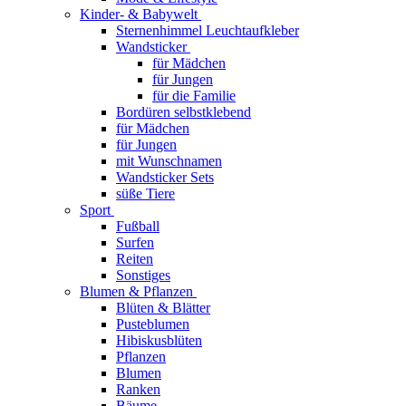
Kinder- & Babywelt
Sternenhimmel Leuchtaufkleber
Wandsticker
für Mädchen
für Jungen
für die Familie
Bordüren selbstklebend
für Mädchen
für Jungen
mit Wunschnamen
Wandsticker Sets
süße Tiere
Sport
Fußball
Surfen
Reiten
Sonstiges
Blumen & Pflanzen
Blüten & Blätter
Pusteblumen
Hibiskusblüten
Pflanzen
Blumen
Ranken
Bäume