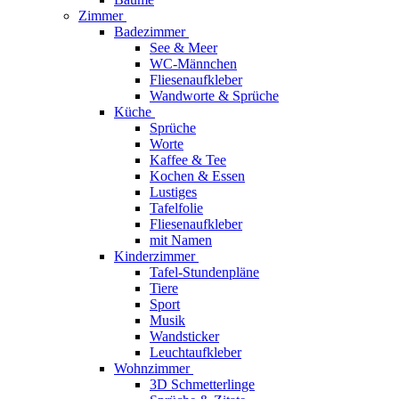
Zimmer
Badezimmer
See & Meer
WC-Männchen
Fliesenaufkleber
Wandworte & Sprüche
Küche
Sprüche
Worte
Kaffee & Tee
Kochen & Essen
Lustiges
Tafelfolie
Fliesenaufkleber
mit Namen
Kinderzimmer
Tafel-Stundenpläne
Tiere
Sport
Musik
Wandsticker
Leuchtaufkleber
Wohnzimmer
3D Schmetterlinge