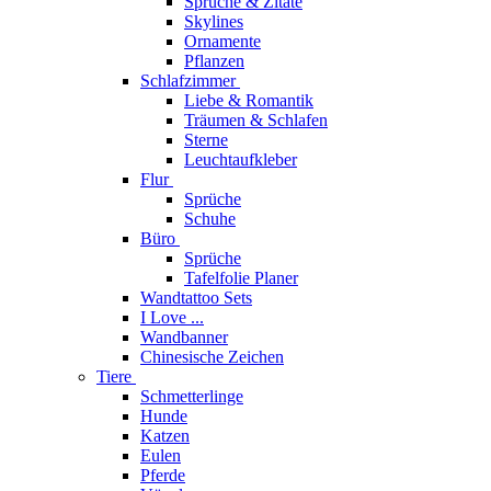
Sprüche & Zitate
Skylines
Ornamente
Pflanzen
Schlafzimmer
Liebe & Romantik
Träumen & Schlafen
Sterne
Leuchtaufkleber
Flur
Sprüche
Schuhe
Büro
Sprüche
Tafelfolie Planer
Wandtattoo Sets
I Love ...
Wandbanner
Chinesische Zeichen
Tiere
Schmetterlinge
Hunde
Katzen
Eulen
Pferde