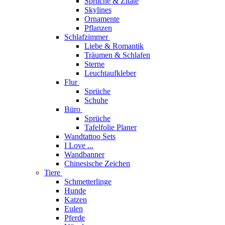
Sprüche & Zitate
Skylines
Ornamente
Pflanzen
Schlafzimmer
Liebe & Romantik
Träumen & Schlafen
Sterne
Leuchtaufkleber
Flur
Sprüche
Schuhe
Büro
Sprüche
Tafelfolie Planer
Wandtattoo Sets
I Love ...
Wandbanner
Chinesische Zeichen
Tiere
Schmetterlinge
Hunde
Katzen
Eulen
Pferde