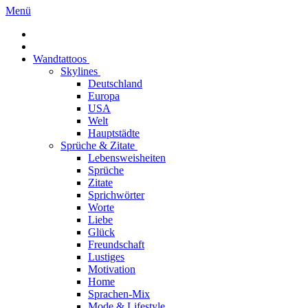
Menü
Wandtattoos
Skylines
Deutschland
Europa
USA
Welt
Hauptstädte
Sprüche & Zitate
Lebensweisheiten
Sprüche
Zitate
Sprichwörter
Worte
Liebe
Glück
Freundschaft
Lustiges
Motivation
Home
Sprachen-Mix
Mode & Lifestyle