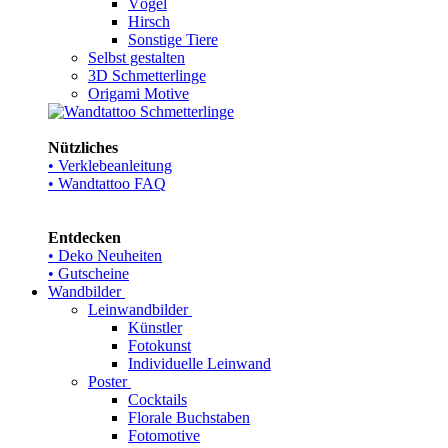
Vögel
Hirsch
Sonstige Tiere
Selbst gestalten
3D Schmetterlinge
Origami Motive
Nützliches
• Verklebeanleitung
• Wandtattoo FAQ
Entdecken
• Deko Neuheiten
• Gutscheine
Wandbilder
Leinwandbilder
Künstler
Fotokunst
Individuelle Leinwand
Poster
Cocktails
Florale Buchstaben
Fotomotive