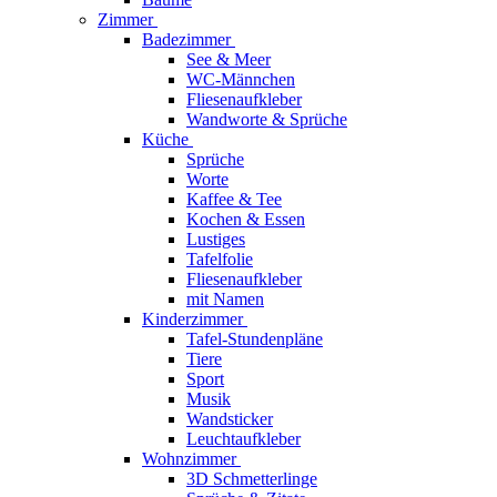
Zimmer
Badezimmer
See & Meer
WC-Männchen
Fliesenaufkleber
Wandworte & Sprüche
Küche
Sprüche
Worte
Kaffee & Tee
Kochen & Essen
Lustiges
Tafelfolie
Fliesenaufkleber
mit Namen
Kinderzimmer
Tafel-Stundenpläne
Tiere
Sport
Musik
Wandsticker
Leuchtaufkleber
Wohnzimmer
3D Schmetterlinge