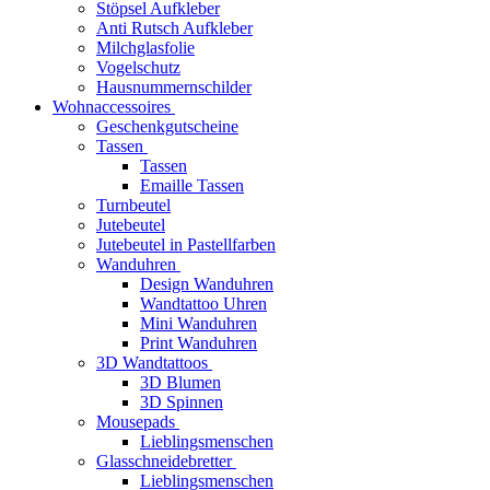
Stöpsel Aufkleber
Anti Rutsch Aufkleber
Milchglasfolie
Vogelschutz
Hausnummernschilder
Wohnaccessoires
Geschenkgutscheine
Tassen
Tassen
Emaille Tassen
Turnbeutel
Jutebeutel
Jutebeutel in Pastellfarben
Wanduhren
Design Wanduhren
Wandtattoo Uhren
Mini Wanduhren
Print Wanduhren
3D Wandtattoos
3D Blumen
3D Spinnen
Mousepads
Lieblingsmenschen
Glasschneidebretter
Lieblingsmenschen