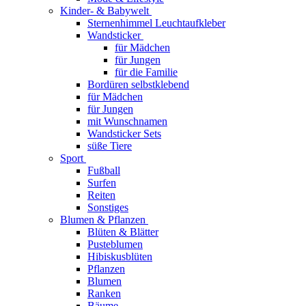
Kinder- & Babywelt
Sternenhimmel Leuchtaufkleber
Wandsticker
für Mädchen
für Jungen
für die Familie
Bordüren selbstklebend
für Mädchen
für Jungen
mit Wunschnamen
Wandsticker Sets
süße Tiere
Sport
Fußball
Surfen
Reiten
Sonstiges
Blumen & Pflanzen
Blüten & Blätter
Pusteblumen
Hibiskusblüten
Pflanzen
Blumen
Ranken
Bäume