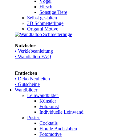
Vögel
Hirsch
Sonstige Tiere
Selbst gestalten
3D Schmetterlinge
Origami Motive
Nützliches
• Verklebeanleitung
• Wandtattoo FAQ
Entdecken
• Deko Neuheiten
• Gutscheine
Wandbilder
Leinwandbilder
Künstler
Fotokunst
Individuelle Leinwand
Poster
Cocktails
Florale Buchstaben
Fotomotive