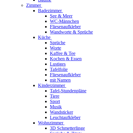
Zimmer
Badezimmer
See & Meer
WC-Männchen
Fliesenaufkleber
Wandworte & Sprüche
Küche
Sprüche
Worte
Kaffee & Tee
Kochen & Essen
Lustiges
Tafelfolie
Fliesenaufkleber
mit Namen
Kinderzimmer
Tafel-Stundenpläne
Tiere
Sport
Musik
Wandsticker
Leuchtaufkleber
Wohnzimmer
3D Schmetterlinge