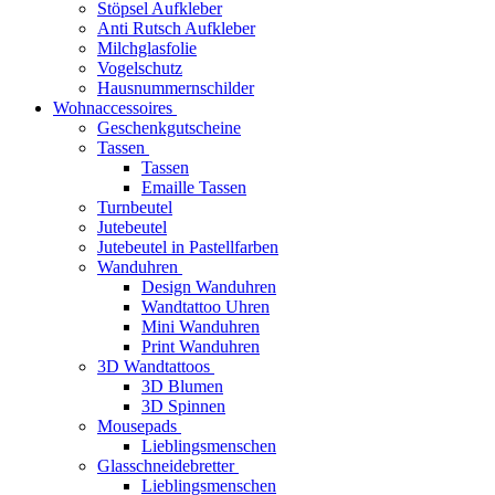
Stöpsel Aufkleber
Anti Rutsch Aufkleber
Milchglasfolie
Vogelschutz
Hausnummernschilder
Wohnaccessoires
Geschenkgutscheine
Tassen
Tassen
Emaille Tassen
Turnbeutel
Jutebeutel
Jutebeutel in Pastellfarben
Wanduhren
Design Wanduhren
Wandtattoo Uhren
Mini Wanduhren
Print Wanduhren
3D Wandtattoos
3D Blumen
3D Spinnen
Mousepads
Lieblingsmenschen
Glasschneidebretter
Lieblingsmenschen