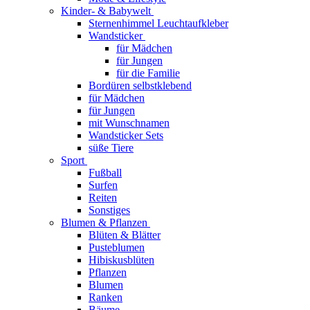
Kinder- & Babywelt
Sternenhimmel Leuchtaufkleber
Wandsticker
für Mädchen
für Jungen
für die Familie
Bordüren selbstklebend
für Mädchen
für Jungen
mit Wunschnamen
Wandsticker Sets
süße Tiere
Sport
Fußball
Surfen
Reiten
Sonstiges
Blumen & Pflanzen
Blüten & Blätter
Pusteblumen
Hibiskusblüten
Pflanzen
Blumen
Ranken
Bäume