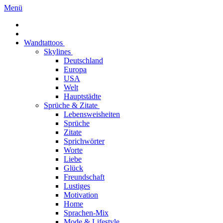
Menü
Wandtattoos
Skylines
Deutschland
Europa
USA
Welt
Hauptstädte
Sprüche & Zitate
Lebensweisheiten
Sprüche
Zitate
Sprichwörter
Worte
Liebe
Glück
Freundschaft
Lustiges
Motivation
Home
Sprachen-Mix
Mode & Lifestyle