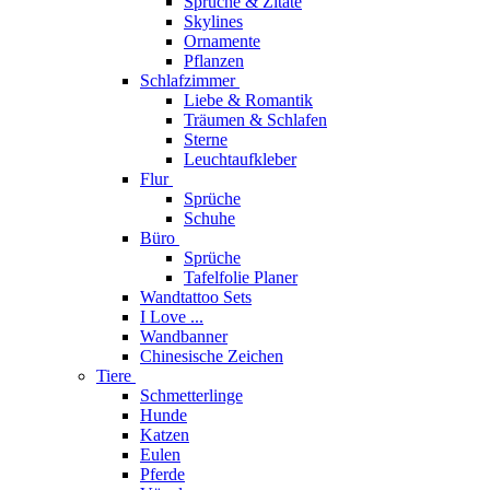
Sprüche & Zitate
Skylines
Ornamente
Pflanzen
Schlafzimmer
Liebe & Romantik
Träumen & Schlafen
Sterne
Leuchtaufkleber
Flur
Sprüche
Schuhe
Büro
Sprüche
Tafelfolie Planer
Wandtattoo Sets
I Love ...
Wandbanner
Chinesische Zeichen
Tiere
Schmetterlinge
Hunde
Katzen
Eulen
Pferde