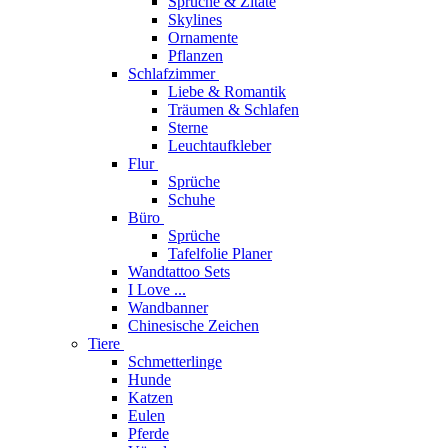
Sprüche & Zitate
Skylines
Ornamente
Pflanzen
Schlafzimmer
Liebe & Romantik
Träumen & Schlafen
Sterne
Leuchtaufkleber
Flur
Sprüche
Schuhe
Büro
Sprüche
Tafelfolie Planer
Wandtattoo Sets
I Love ...
Wandbanner
Chinesische Zeichen
Tiere
Schmetterlinge
Hunde
Katzen
Eulen
Pferde