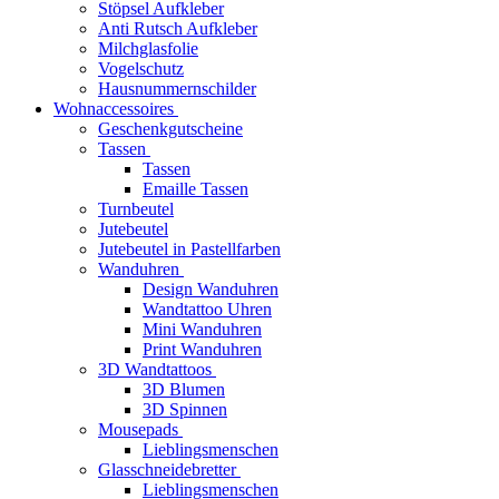
Stöpsel Aufkleber
Anti Rutsch Aufkleber
Milchglasfolie
Vogelschutz
Hausnummernschilder
Wohnaccessoires
Geschenkgutscheine
Tassen
Tassen
Emaille Tassen
Turnbeutel
Jutebeutel
Jutebeutel in Pastellfarben
Wanduhren
Design Wanduhren
Wandtattoo Uhren
Mini Wanduhren
Print Wanduhren
3D Wandtattoos
3D Blumen
3D Spinnen
Mousepads
Lieblingsmenschen
Glasschneidebretter
Lieblingsmenschen