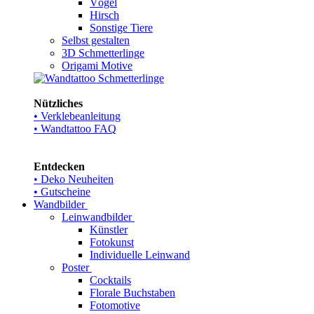
Vögel
Hirsch
Sonstige Tiere
Selbst gestalten
3D Schmetterlinge
Origami Motive
Nützliches
• Verklebeanleitung
• Wandtattoo FAQ
Entdecken
• Deko Neuheiten
• Gutscheine
Wandbilder
Leinwandbilder
Künstler
Fotokunst
Individuelle Leinwand
Poster
Cocktails
Florale Buchstaben
Fotomotive