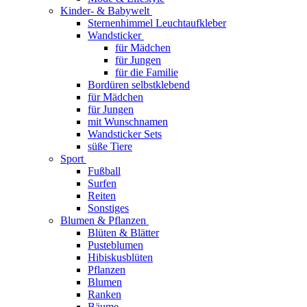
Kinder- & Babywelt
Sternenhimmel Leuchtaufkleber
Wandsticker
für Mädchen
für Jungen
für die Familie
Bordüren selbstklebend
für Mädchen
für Jungen
mit Wunschnamen
Wandsticker Sets
süße Tiere
Sport
Fußball
Surfen
Reiten
Sonstiges
Blumen & Pflanzen
Blüten & Blätter
Pusteblumen
Hibiskusblüten
Pflanzen
Blumen
Ranken
Bäume