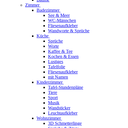
Zimmer
Badezimmer
See & Meer
WC-Männchen
Fliesenaufkleber
Wandworte & Sprüche
Küche
Sprüche
Worte
Kaffee & Tee
Kochen & Essen
Lustiges
Tafelfolie
Fliesenaufkleber
mit Namen
Kinderzimmer
Tafel-Stundenpläne
Tiere
Sport
Musik
Wandsticker
Leuchtaufkleber
Wohnzimmer
3D Schmetterlinge