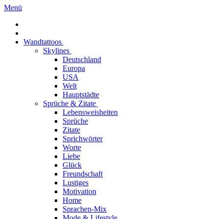
Menü
Wandtattoos
Skylines
Deutschland
Europa
USA
Welt
Hauptstädte
Sprüche & Zitate
Lebensweisheiten
Sprüche
Zitate
Sprichwörter
Worte
Liebe
Glück
Freundschaft
Lustiges
Motivation
Home
Sprachen-Mix
Mode & Lifestyle