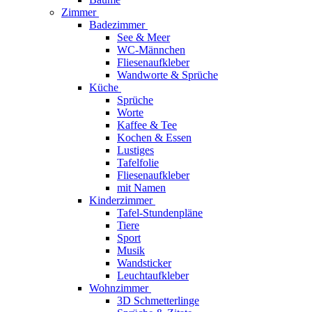
Zimmer
Badezimmer
See & Meer
WC-Männchen
Fliesenaufkleber
Wandworte & Sprüche
Küche
Sprüche
Worte
Kaffee & Tee
Kochen & Essen
Lustiges
Tafelfolie
Fliesenaufkleber
mit Namen
Kinderzimmer
Tafel-Stundenpläne
Tiere
Sport
Musik
Wandsticker
Leuchtaufkleber
Wohnzimmer
3D Schmetterlinge