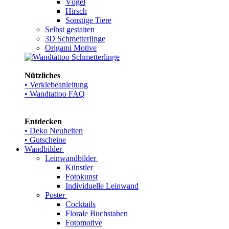
Vögel
Hirsch
Sonstige Tiere
Selbst gestalten
3D Schmetterlinge
Origami Motive
Nützliches
• Verklebeanleitung
• Wandtattoo FAQ
Entdecken
• Deko Neuheiten
• Gutscheine
Wandbilder
Leinwandbilder
Künstler
Fotokunst
Individuelle Leinwand
Poster
Cocktails
Florale Buchstaben
Fotomotive