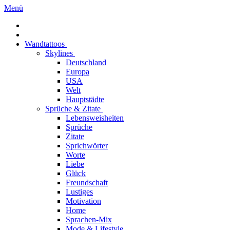
Menü
Wandtattoos
Skylines
Deutschland
Europa
USA
Welt
Hauptstädte
Sprüche & Zitate
Lebensweisheiten
Sprüche
Zitate
Sprichwörter
Worte
Liebe
Glück
Freundschaft
Lustiges
Motivation
Home
Sprachen-Mix
Mode & Lifestyle