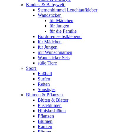
Kinder- & Babywelt
Sternenhimmel Leuchtaufkleber
Wandsticker
für Mädchen
für Jungen
für die Familie
Bordüren selbstklebend
für Mädchen
für Jungen
mit Wunschnamen
Wandsticker Sets
süße Tiere
Sport
Fußball
Surfen
Reiten
Sonstiges
Blumen & Pflanzen
Blüten & Blätter
Pusteblumen
Hibiskusblüten
Pflanzen
Blumen
Ranken
Bäume