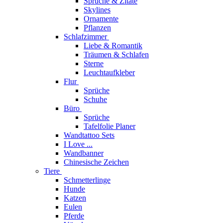
Sprüche & Zitate
Skylines
Ornamente
Pflanzen
Schlafzimmer
Liebe & Romantik
Träumen & Schlafen
Sterne
Leuchtaufkleber
Flur
Sprüche
Schuhe
Büro
Sprüche
Tafelfolie Planer
Wandtattoo Sets
I Love ...
Wandbanner
Chinesische Zeichen
Tiere
Schmetterlinge
Hunde
Katzen
Eulen
Pferde