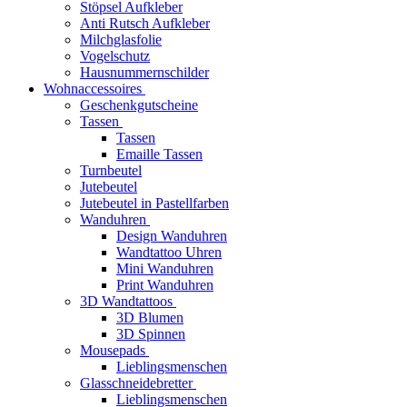
Stöpsel Aufkleber
Anti Rutsch Aufkleber
Milchglasfolie
Vogelschutz
Hausnummernschilder
Wohnaccessoires
Geschenkgutscheine
Tassen
Tassen
Emaille Tassen
Turnbeutel
Jutebeutel
Jutebeutel in Pastellfarben
Wanduhren
Design Wanduhren
Wandtattoo Uhren
Mini Wanduhren
Print Wanduhren
3D Wandtattoos
3D Blumen
3D Spinnen
Mousepads
Lieblingsmenschen
Glasschneidebretter
Lieblingsmenschen