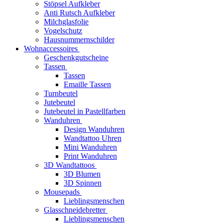
Stöpsel Aufkleber
Anti Rutsch Aufkleber
Milchglasfolie
Vogelschutz
Hausnummernschilder
Wohnaccessoires
Geschenkgutscheine
Tassen
Tassen
Emaille Tassen
Turnbeutel
Jutebeutel
Jutebeutel in Pastellfarben
Wanduhren
Design Wanduhren
Wandtattoo Uhren
Mini Wanduhren
Print Wanduhren
3D Wandtattoos
3D Blumen
3D Spinnen
Mousepads
Lieblingsmenschen
Glasschneidebretter
Lieblingsmenschen