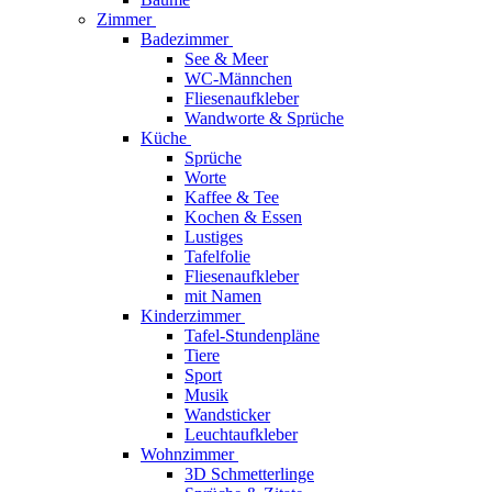
Zimmer
Badezimmer
See & Meer
WC-Männchen
Fliesenaufkleber
Wandworte & Sprüche
Küche
Sprüche
Worte
Kaffee & Tee
Kochen & Essen
Lustiges
Tafelfolie
Fliesenaufkleber
mit Namen
Kinderzimmer
Tafel-Stundenpläne
Tiere
Sport
Musik
Wandsticker
Leuchtaufkleber
Wohnzimmer
3D Schmetterlinge