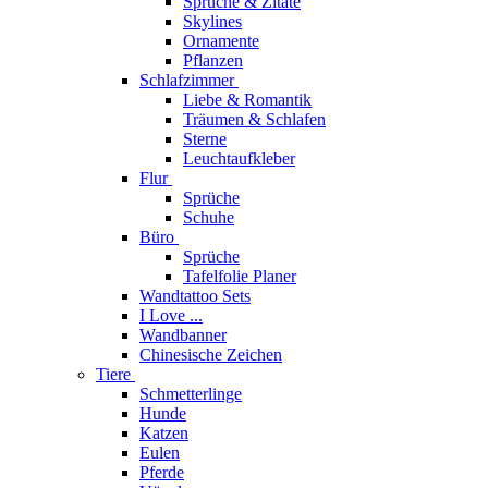
Sprüche & Zitate
Skylines
Ornamente
Pflanzen
Schlafzimmer
Liebe & Romantik
Träumen & Schlafen
Sterne
Leuchtaufkleber
Flur
Sprüche
Schuhe
Büro
Sprüche
Tafelfolie Planer
Wandtattoo Sets
I Love ...
Wandbanner
Chinesische Zeichen
Tiere
Schmetterlinge
Hunde
Katzen
Eulen
Pferde