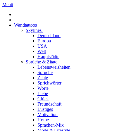
Menü
Wandtattoos
Skylines
Deutschland
Europa
USA
Welt
Hauptstädte
Sprüche & Zitate
Lebensweisheiten
Sprüche
Zitate
Sprichwörter
Worte
Liebe
Glück
Freundschaft
Lustiges
Motivation
Home
Sprachen-Mix
Mode & Lifestyle