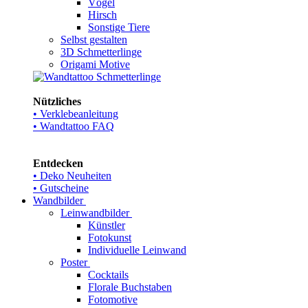
Vögel
Hirsch
Sonstige Tiere
Selbst gestalten
3D Schmetterlinge
Origami Motive
Nützliches
• Verklebeanleitung
• Wandtattoo FAQ
Entdecken
• Deko Neuheiten
• Gutscheine
Wandbilder
Leinwandbilder
Künstler
Fotokunst
Individuelle Leinwand
Poster
Cocktails
Florale Buchstaben
Fotomotive