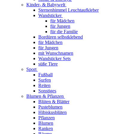
Kinder- & Babywelt
Sternenhimmel Leuchtaufkleber
Wandsticker
für Mädchen
für Jungen
für die Familie
Bordüren selbstklebend
für Mädchen
für Jungen
mit Wunschnamen
Wandsticker Sets
süße Tiere
Sport
Fußball
Surfen
Reiten
Sonstiges
Blumen & Pflanzen
Blüten & Blätter
Pusteblumen
Hibiskusblüten
Pflanzen
Blumen
Ranken
Bäume