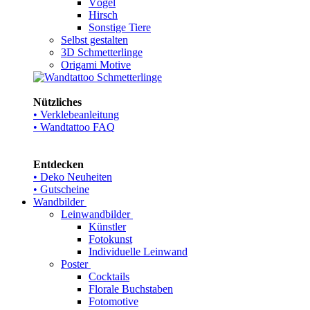
Vögel
Hirsch
Sonstige Tiere
Selbst gestalten
3D Schmetterlinge
Origami Motive
Nützliches
• Verklebeanleitung
• Wandtattoo FAQ
Entdecken
• Deko Neuheiten
• Gutscheine
Wandbilder
Leinwandbilder
Künstler
Fotokunst
Individuelle Leinwand
Poster
Cocktails
Florale Buchstaben
Fotomotive