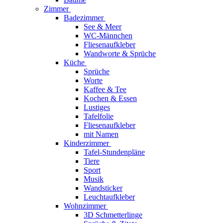
Zimmer
Badezimmer
See & Meer
WC-Männchen
Fliesenaufkleber
Wandworte & Sprüche
Küche
Sprüche
Worte
Kaffee & Tee
Kochen & Essen
Lustiges
Tafelfolie
Fliesenaufkleber
mit Namen
Kinderzimmer
Tafel-Stundenpläne
Tiere
Sport
Musik
Wandsticker
Leuchtaufkleber
Wohnzimmer
3D Schmetterlinge