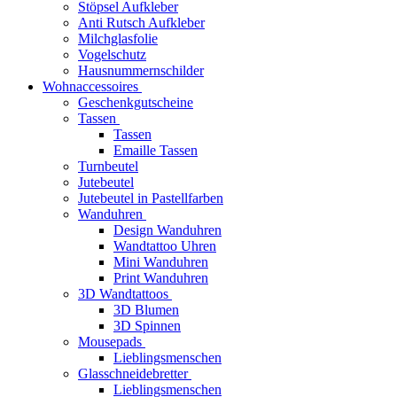
Stöpsel Aufkleber
Anti Rutsch Aufkleber
Milchglasfolie
Vogelschutz
Hausnummernschilder
Wohnaccessoires
Geschenkgutscheine
Tassen
Tassen
Emaille Tassen
Turnbeutel
Jutebeutel
Jutebeutel in Pastellfarben
Wanduhren
Design Wanduhren
Wandtattoo Uhren
Mini Wanduhren
Print Wanduhren
3D Wandtattoos
3D Blumen
3D Spinnen
Mousepads
Lieblingsmenschen
Glasschneidebretter
Lieblingsmenschen