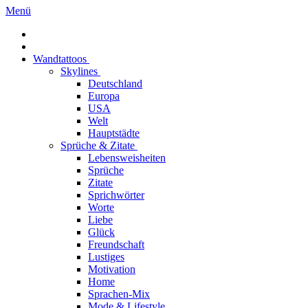
Menü
Wandtattoos
Skylines
Deutschland
Europa
USA
Welt
Hauptstädte
Sprüche & Zitate
Lebensweisheiten
Sprüche
Zitate
Sprichwörter
Worte
Liebe
Glück
Freundschaft
Lustiges
Motivation
Home
Sprachen-Mix
Mode & Lifestyle