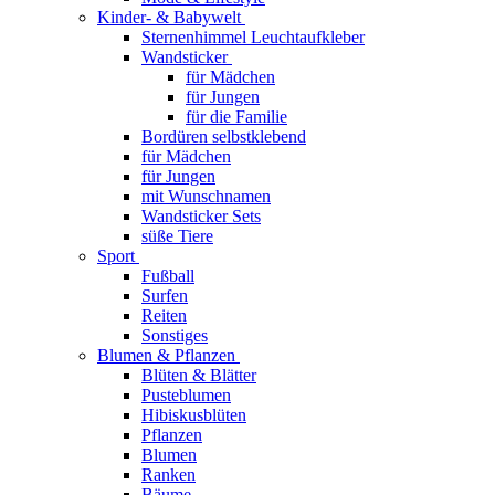
Kinder- & Babywelt
Sternenhimmel Leuchtaufkleber
Wandsticker
für Mädchen
für Jungen
für die Familie
Bordüren selbstklebend
für Mädchen
für Jungen
mit Wunschnamen
Wandsticker Sets
süße Tiere
Sport
Fußball
Surfen
Reiten
Sonstiges
Blumen & Pflanzen
Blüten & Blätter
Pusteblumen
Hibiskusblüten
Pflanzen
Blumen
Ranken
Bäume