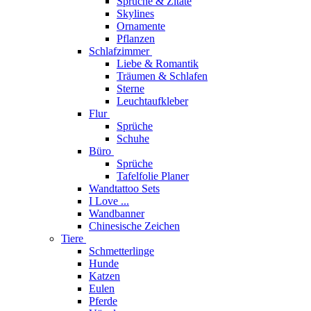
Sprüche & Zitate
Skylines
Ornamente
Pflanzen
Schlafzimmer
Liebe & Romantik
Träumen & Schlafen
Sterne
Leuchtaufkleber
Flur
Sprüche
Schuhe
Büro
Sprüche
Tafelfolie Planer
Wandtattoo Sets
I Love ...
Wandbanner
Chinesische Zeichen
Tiere
Schmetterlinge
Hunde
Katzen
Eulen
Pferde