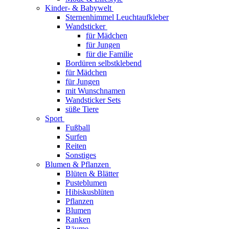
Kinder- & Babywelt
Sternenhimmel Leuchtaufkleber
Wandsticker
für Mädchen
für Jungen
für die Familie
Bordüren selbstklebend
für Mädchen
für Jungen
mit Wunschnamen
Wandsticker Sets
süße Tiere
Sport
Fußball
Surfen
Reiten
Sonstiges
Blumen & Pflanzen
Blüten & Blätter
Pusteblumen
Hibiskusblüten
Pflanzen
Blumen
Ranken
Bäume