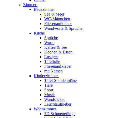
Zimmer
Badezimmer
See & Meer
WC-Männchen
Fliesenaufkleber
Wandworte & Sprüche
Küche
Sprüche
Worte
Kaffee & Tee
Kochen & Essen
Lustiges
Tafelfolie
Fliesenaufkleber
mit Namen
Kinderzimmer
Tafel-Stundenpläne
Tiere
Sport
Musik
Wandsticker
Leuchtaufkleber
Wohnzimmer
3D Schmetterlinge