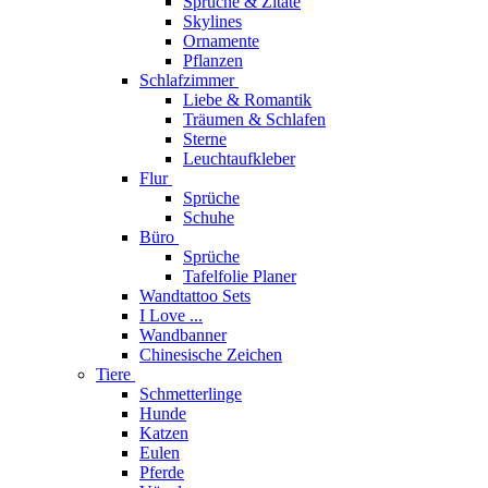
Sprüche & Zitate
Skylines
Ornamente
Pflanzen
Schlafzimmer
Liebe & Romantik
Träumen & Schlafen
Sterne
Leuchtaufkleber
Flur
Sprüche
Schuhe
Büro
Sprüche
Tafelfolie Planer
Wandtattoo Sets
I Love ...
Wandbanner
Chinesische Zeichen
Tiere
Schmetterlinge
Hunde
Katzen
Eulen
Pferde