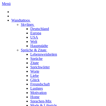
Menü
Wandtattoos
Skylines
Deutschland
Europa
USA
Welt
Hauptstädte
Sprüche & Zitate
Lebensweisheiten
Sprüche
Zitate
Sprichwörter
Worte
Liebe
Glück
Freundschaft
Lustiges
Motivation
Home
Sprachen-Mix
Mode & Lifestyle