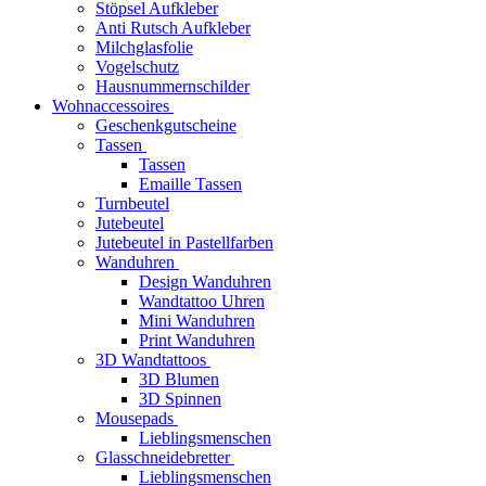
Stöpsel Aufkleber
Anti Rutsch Aufkleber
Milchglasfolie
Vogelschutz
Hausnummernschilder
Wohnaccessoires
Geschenkgutscheine
Tassen
Tassen
Emaille Tassen
Turnbeutel
Jutebeutel
Jutebeutel in Pastellfarben
Wanduhren
Design Wanduhren
Wandtattoo Uhren
Mini Wanduhren
Print Wanduhren
3D Wandtattoos
3D Blumen
3D Spinnen
Mousepads
Lieblingsmenschen
Glasschneidebretter
Lieblingsmenschen