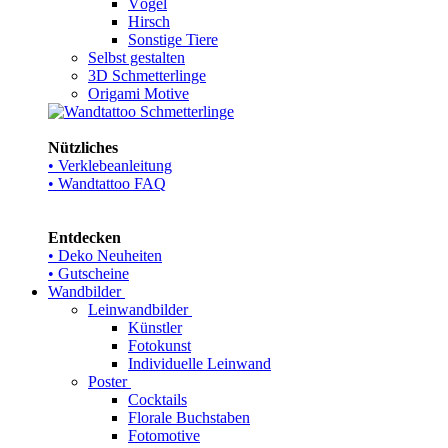
Vögel
Hirsch
Sonstige Tiere
Selbst gestalten
3D Schmetterlinge
Origami Motive
Nützliches
• Verklebeanleitung
• Wandtattoo FAQ
Entdecken
• Deko Neuheiten
• Gutscheine
Wandbilder
Leinwandbilder
Künstler
Fotokunst
Individuelle Leinwand
Poster
Cocktails
Florale Buchstaben
Fotomotive