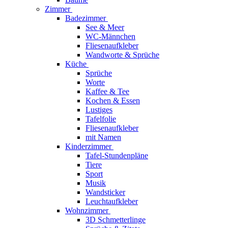
Zimmer
Badezimmer
See & Meer
WC-Männchen
Fliesenaufkleber
Wandworte & Sprüche
Küche
Sprüche
Worte
Kaffee & Tee
Kochen & Essen
Lustiges
Tafelfolie
Fliesenaufkleber
mit Namen
Kinderzimmer
Tafel-Stundenpläne
Tiere
Sport
Musik
Wandsticker
Leuchtaufkleber
Wohnzimmer
3D Schmetterlinge