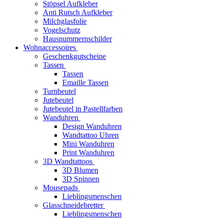
Stöpsel Aufkleber
Anti Rutsch Aufkleber
Milchglasfolie
Vogelschutz
Hausnummernschilder
Wohnaccessoires
Geschenkgutscheine
Tassen
Tassen
Emaille Tassen
Turnbeutel
Jutebeutel
Jutebeutel in Pastellfarben
Wanduhren
Design Wanduhren
Wandtattoo Uhren
Mini Wanduhren
Print Wanduhren
3D Wandtattoos
3D Blumen
3D Spinnen
Mousepads
Lieblingsmenschen
Glasschneidebretter
Lieblingsmenschen