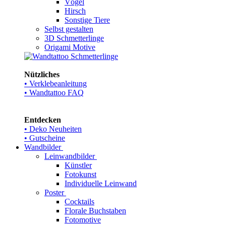
Vögel
Hirsch
Sonstige Tiere
Selbst gestalten
3D Schmetterlinge
Origami Motive
Nützliches
• Verklebeanleitung
• Wandtattoo FAQ
Entdecken
• Deko Neuheiten
• Gutscheine
Wandbilder
Leinwandbilder
Künstler
Fotokunst
Individuelle Leinwand
Poster
Cocktails
Florale Buchstaben
Fotomotive