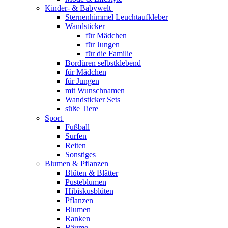
Kinder- & Babywelt
Sternenhimmel Leuchtaufkleber
Wandsticker
für Mädchen
für Jungen
für die Familie
Bordüren selbstklebend
für Mädchen
für Jungen
mit Wunschnamen
Wandsticker Sets
süße Tiere
Sport
Fußball
Surfen
Reiten
Sonstiges
Blumen & Pflanzen
Blüten & Blätter
Pusteblumen
Hibiskusblüten
Pflanzen
Blumen
Ranken
Bäume