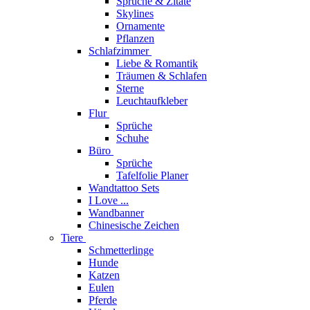
Sprüche & Zitate
Skylines
Ornamente
Pflanzen
Schlafzimmer
Liebe & Romantik
Träumen & Schlafen
Sterne
Leuchtaufkleber
Flur
Sprüche
Schuhe
Büro
Sprüche
Tafelfolie Planer
Wandtattoo Sets
I Love ...
Wandbanner
Chinesische Zeichen
Tiere
Schmetterlinge
Hunde
Katzen
Eulen
Pferde