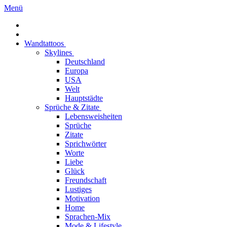
Menü
Wandtattoos
Skylines
Deutschland
Europa
USA
Welt
Hauptstädte
Sprüche & Zitate
Lebensweisheiten
Sprüche
Zitate
Sprichwörter
Worte
Liebe
Glück
Freundschaft
Lustiges
Motivation
Home
Sprachen-Mix
Mode & Lifestyle