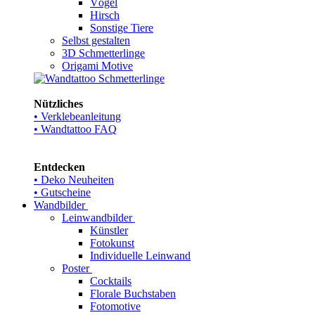
Vögel
Hirsch
Sonstige Tiere
Selbst gestalten
3D Schmetterlinge
Origami Motive
Nützliches
• Verklebeanleitung
• Wandtattoo FAQ
Entdecken
• Deko Neuheiten
• Gutscheine
Wandbilder
Leinwandbilder
Künstler
Fotokunst
Individuelle Leinwand
Poster
Cocktails
Florale Buchstaben
Fotomotive