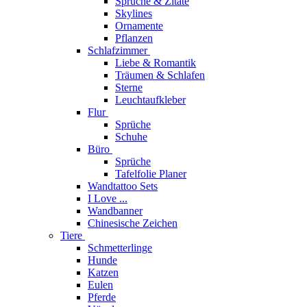
Sprüche & Zitate
Skylines
Ornamente
Pflanzen
Schlafzimmer
Liebe & Romantik
Träumen & Schlafen
Sterne
Leuchtaufkleber
Flur
Sprüche
Schuhe
Büro
Sprüche
Tafelfolie Planer
Wandtattoo Sets
I Love ...
Wandbanner
Chinesische Zeichen
Tiere
Schmetterlinge
Hunde
Katzen
Eulen
Pferde