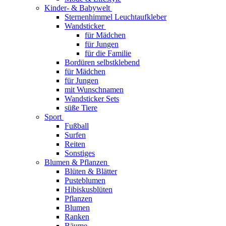
Kinder- & Babywelt
Sternenhimmel Leuchtaufkleber
Wandsticker
für Mädchen
für Jungen
für die Familie
Bordüren selbstklebend
für Mädchen
für Jungen
mit Wunschnamen
Wandsticker Sets
süße Tiere
Sport
Fußball
Surfen
Reiten
Sonstiges
Blumen & Pflanzen
Blüten & Blätter
Pusteblumen
Hibiskusblüten
Pflanzen
Blumen
Ranken
Bäume