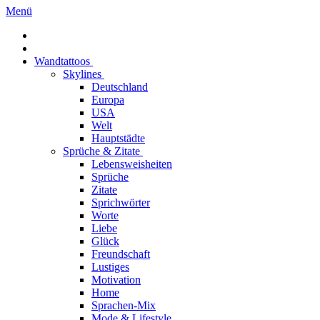
Menü
Wandtattoos
Skylines
Deutschland
Europa
USA
Welt
Hauptstädte
Sprüche & Zitate
Lebensweisheiten
Sprüche
Zitate
Sprichwörter
Worte
Liebe
Glück
Freundschaft
Lustiges
Motivation
Home
Sprachen-Mix
Mode & Lifestyle