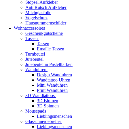
Stöpsel Aufkleber
Anti Rutsch Aufkleber
Milchglasfolie
Vogelschutz
Hausnummernschilder
Wohnaccessoires
Geschenkgutscheine
Tassen
Tassen
Emaille Tassen
Turnbeutel
Jutebeutel
Jutebeutel in Pastellfarben
Wanduhren
Design Wanduhren
Wandtattoo Uhren
Mini Wanduhren
Print Wanduhren
3D Wandtattoos
3D Blumen
3D Spinnen
Mousepads
Lieblingsmenschen
Glasschneidebretter
Lieblingsmenschen