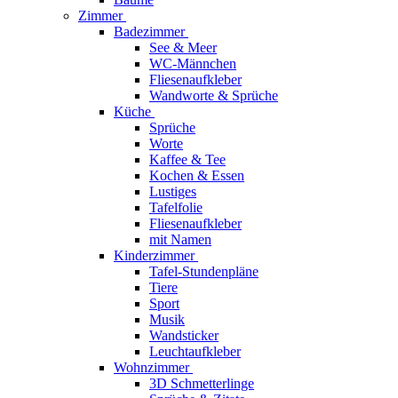
Zimmer
Badezimmer
See & Meer
WC-Männchen
Fliesenaufkleber
Wandworte & Sprüche
Küche
Sprüche
Worte
Kaffee & Tee
Kochen & Essen
Lustiges
Tafelfolie
Fliesenaufkleber
mit Namen
Kinderzimmer
Tafel-Stundenpläne
Tiere
Sport
Musik
Wandsticker
Leuchtaufkleber
Wohnzimmer
3D Schmetterlinge