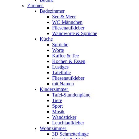
Zimmer
Badezimmer
See & Meer
WC-Männchen
Fliesenaufkleber
Wandworte & Sprüche
Küche
Sprüche
Worte
Kaffee & Tee
Kochen & Essen
Lustiges
Tafelfolie
Fliesenaufkleber
mit Namen
Kinderzimmer
Tafel-Stundenpläne
Tiere
Sport
Musik
Wandsticker
Leuchtaufkleber
Wohnzimmer
3D Schmetterlinge