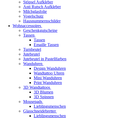
Stöpsel Aufkleber
Anti Rutsch Aufkleber
Milchglasfolie
Vogelschutz
Hausnummernschilder
Wohnaccessoires
Geschenkgutscheine
Tassen
Tassen
Emaille Tassen
Turnbeutel
Jutebeutel
Jutebeutel in Pastellfarben
Wanduhren
Design Wanduhren
Wandtattoo Uhren
Mini Wanduhren
Print Wanduhren
3D Wandtattoos
3D Blumen
3D Spinnen
Mousepads
Lieblingsmenschen
Glasschneidebretter
Lieblingsmenschen