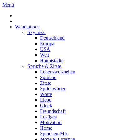
Menü
Wandtattoos
Skylines
Deutschland
Europa
USA
Welt
Hauptstädte
Sprüche & Zitate
Lebensweisheiten
Sprüche
Zitate
Sprichwörter
Worte
Liebe
Glück
Freundschaft
Lustiges
Motivation
Home
Sprachen-Mix
Mode & Lifestyle