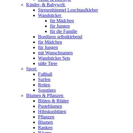
Kinder- & Babywelt
Sternenhimmel Leuchtaufkleber
Wandsticker
für Mädchen
für Jungen
für die Familie
Bordüren selbstklebend
für Mädchen
für Jungen
mit Wunschnamen
Wandsticker Sets
süße Tiere
Sport
Fußball
Surfen
Reiten
Sonstiges
Blumen & Pflanzen
Blüten & Blätter
Pusteblumen
Hibiskusblüten
Pflanzen
Blumen
Ranken
Bäume