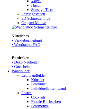
Vögel
Hirsch
Sonstige Tiere
Selbst gestalten
3D Schmetterlinge
Origami Motive
Nützliches
• Verklebeanleitung
• Wandtattoo FAQ
Entdecken
• Deko Neuheiten
• Gutscheine
Wandbilder
Leinwandbilder
Künstler
Fotokunst
Individuelle Leinwand
Poster
Cocktails
Florale Buchstaben
Fotomotive