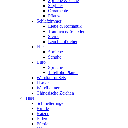
Sprüche & Zitate
Skylines
Ornamente
Pflanzen
Schlafzimmer
Liebe & Romantik
Träumen & Schlafen
Sterne
Leuchtaufkleber
Flur
Sprüche
Schuhe
Büro
Sprüche
Tafelfolie Planer
Wandtattoo Sets
I Love ...
Wandbanner
Chinesische Zeichen
Tiere
Schmetterlinge
Hunde
Katzen
Eulen
Pferde