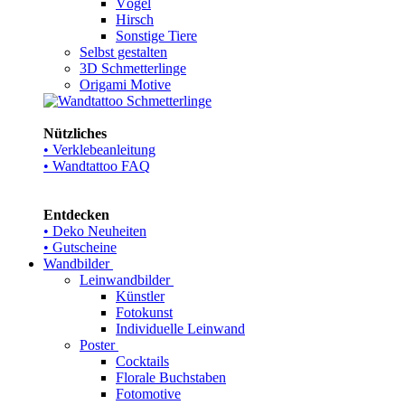
Vögel
Hirsch
Sonstige Tiere
Selbst gestalten
3D Schmetterlinge
Origami Motive
Nützliches
• Verklebeanleitung
• Wandtattoo FAQ
Entdecken
• Deko Neuheiten
• Gutscheine
Wandbilder
Leinwandbilder
Künstler
Fotokunst
Individuelle Leinwand
Poster
Cocktails
Florale Buchstaben
Fotomotive