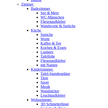
Zimmer
Badezimmer
See & Meer
WC-Männchen
Fliesenaufkleber
Wandworte & Sprüche
Küche
Sprüche
Worte
Kaffee & Tee
Kochen & Essen
Lustiges
Tafelfolie
Fliesenaufkleber
mit Namen
Kinderzimmer
Tafel-Stundenpläne
Tiere
Sport
Musik
Wandsticker
Leuchtaufkleber
Wohnzimmer
3D Schmetterlinge