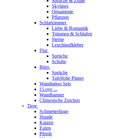
Sprüche & Zitate
Skylines
Ornamente
Pflanzen
Schlafzimmer
Liebe & Romantik
Träumen & Schlafen
Sterne
Leuchtaufkleber
Flur
Sprüche
Schuhe
Büro
Sprüche
Tafelfolie Planer
Wandtattoo Sets
I Love ...
Wandbanner
Chinesische Zeichen
Tiere
Schmetterlinge
Hunde
Katzen
Eulen
Pferde