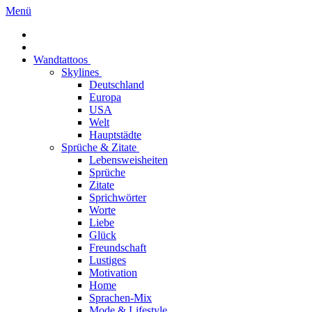
Menü
Wandtattoos
Skylines
Deutschland
Europa
USA
Welt
Hauptstädte
Sprüche & Zitate
Lebensweisheiten
Sprüche
Zitate
Sprichwörter
Worte
Liebe
Glück
Freundschaft
Lustiges
Motivation
Home
Sprachen-Mix
Mode & Lifestyle