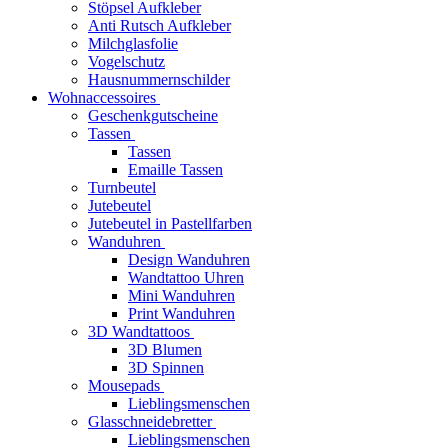
Stöpsel Aufkleber
Anti Rutsch Aufkleber
Milchglasfolie
Vogelschutz
Hausnummernschilder
Wohnaccessoires
Geschenkgutscheine
Tassen
Tassen
Emaille Tassen
Turnbeutel
Jutebeutel
Jutebeutel in Pastellfarben
Wanduhren
Design Wanduhren
Wandtattoo Uhren
Mini Wanduhren
Print Wanduhren
3D Wandtattoos
3D Blumen
3D Spinnen
Mousepads
Lieblingsmenschen
Glasschneidebretter
Lieblingsmenschen