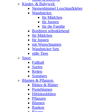
Kinder- & Babywelt
Sternenhimmel Leuchtaufkleber
Wandsticker
für Mädchen
für Jungen
für die Familie
Bordüren selbstklebend
für Mädchen
für Jungen
mit Wunschnamen
Wandsticker Sets
süße Tiere
Sport
Fußball
Surfen
Reiten
Sonstiges
Blumen & Pflanzen
Blüten & Blätter
Pusteblumen
Hibiskusblüten
Pflanzen
Blumen
Ranken
Bäume