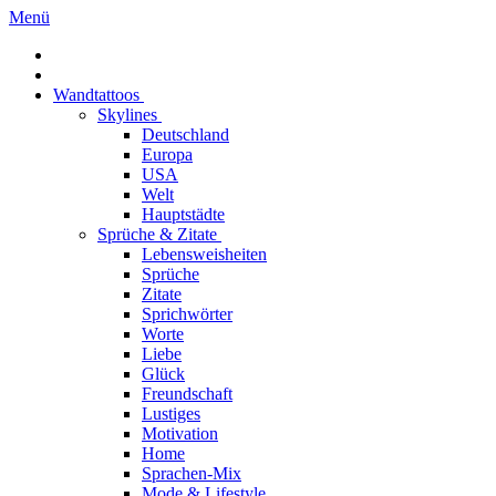
Menü
Wandtattoos
Skylines
Deutschland
Europa
USA
Welt
Hauptstädte
Sprüche & Zitate
Lebensweisheiten
Sprüche
Zitate
Sprichwörter
Worte
Liebe
Glück
Freundschaft
Lustiges
Motivation
Home
Sprachen-Mix
Mode & Lifestyle