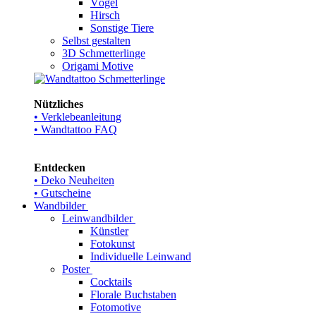
Vögel
Hirsch
Sonstige Tiere
Selbst gestalten
3D Schmetterlinge
Origami Motive
Nützliches
• Verklebeanleitung
• Wandtattoo FAQ
Entdecken
• Deko Neuheiten
• Gutscheine
Wandbilder
Leinwandbilder
Künstler
Fotokunst
Individuelle Leinwand
Poster
Cocktails
Florale Buchstaben
Fotomotive