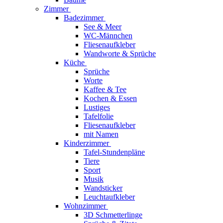
Zimmer
Badezimmer
See & Meer
WC-Männchen
Fliesenaufkleber
Wandworte & Sprüche
Küche
Sprüche
Worte
Kaffee & Tee
Kochen & Essen
Lustiges
Tafelfolie
Fliesenaufkleber
mit Namen
Kinderzimmer
Tafel-Stundenpläne
Tiere
Sport
Musik
Wandsticker
Leuchtaufkleber
Wohnzimmer
3D Schmetterlinge