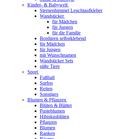
Kinder- & Babywelt
Sternenhimmel Leuchtaufkleber
Wandsticker
für Mädchen
für Jungen
für die Familie
Bordüren selbstklebend
für Mädchen
für Jungen
mit Wunschnamen
Wandsticker Sets
süße Tiere
Sport
Fußball
Surfen
Reiten
Sonstiges
Blumen & Pflanzen
Blüten & Blätter
Pusteblumen
Hibiskusblüten
Pflanzen
Blumen
Ranken
Bäume