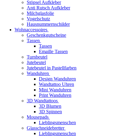
Stöpsel Aufkleber
Anti Rutsch Aufkleber
Milchglasfolie
Vogelschutz
Hausnummernschilder
Wohnaccessoires
Geschenkgutscheine
Tassen
Tassen
Emaille Tassen
Turnbeutel
Jutebeutel
Jutebeutel in Pastellfarben
Wanduhren
Design Wanduhren
Wandtattoo Uhren
Mini Wanduhren
Print Wanduhren
3D Wandtattoos
3D Blumen
3D Spinnen
Mousepads
Lieblingsmenschen
Glasschneidebretter
Lieblingsmenschen