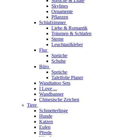
Sprüche & Zitate
Skylines
Ornamente
Pflanzen
Schlafzimmer
Liebe & Romantik
Träumen & Schlafen
Sterne
Leuchtaufkleber
Flur
Sprüche
Schuhe
Büro
Sprüche
Tafelfolie Planer
Wandtattoo Sets
I Love ...
Wandbanner
Chinesische Zeichen
Tiere
Schmetterlinge
Hunde
Katzen
Eulen
Pferde