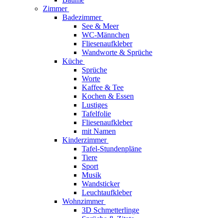
Zimmer
Badezimmer
See & Meer
WC-Männchen
Fliesenaufkleber
Wandworte & Sprüche
Küche
Sprüche
Worte
Kaffee & Tee
Kochen & Essen
Lustiges
Tafelfolie
Fliesenaufkleber
mit Namen
Kinderzimmer
Tafel-Stundenpläne
Tiere
Sport
Musik
Wandsticker
Leuchtaufkleber
Wohnzimmer
3D Schmetterlinge