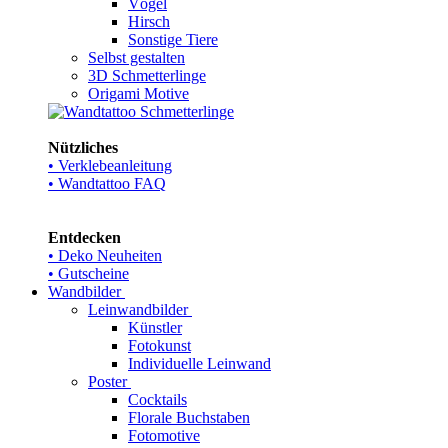
Vögel
Hirsch
Sonstige Tiere
Selbst gestalten
3D Schmetterlinge
Origami Motive
Nützliches
• Verklebeanleitung
• Wandtattoo FAQ
Entdecken
• Deko Neuheiten
• Gutscheine
Wandbilder
Leinwandbilder
Künstler
Fotokunst
Individuelle Leinwand
Poster
Cocktails
Florale Buchstaben
Fotomotive