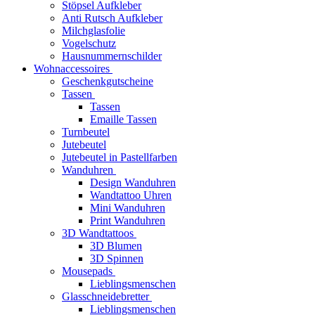
Stöpsel Aufkleber
Anti Rutsch Aufkleber
Milchglasfolie
Vogelschutz
Hausnummernschilder
Wohnaccessoires
Geschenkgutscheine
Tassen
Tassen
Emaille Tassen
Turnbeutel
Jutebeutel
Jutebeutel in Pastellfarben
Wanduhren
Design Wanduhren
Wandtattoo Uhren
Mini Wanduhren
Print Wanduhren
3D Wandtattoos
3D Blumen
3D Spinnen
Mousepads
Lieblingsmenschen
Glasschneidebretter
Lieblingsmenschen