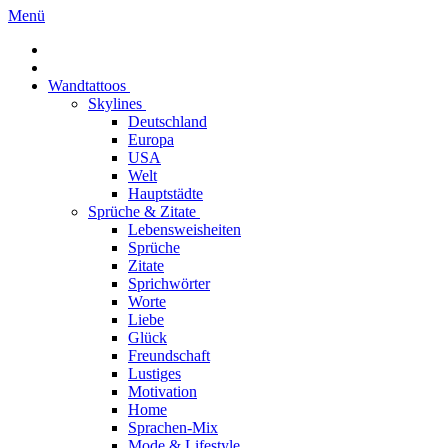
Menü
Wandtattoos
Skylines
Deutschland
Europa
USA
Welt
Hauptstädte
Sprüche & Zitate
Lebensweisheiten
Sprüche
Zitate
Sprichwörter
Worte
Liebe
Glück
Freundschaft
Lustiges
Motivation
Home
Sprachen-Mix
Mode & Lifestyle