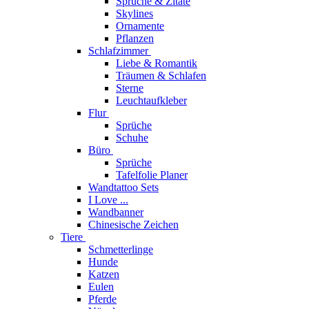
Sprüche & Zitate
Skylines
Ornamente
Pflanzen
Schlafzimmer
Liebe & Romantik
Träumen & Schlafen
Sterne
Leuchtaufkleber
Flur
Sprüche
Schuhe
Büro
Sprüche
Tafelfolie Planer
Wandtattoo Sets
I Love ...
Wandbanner
Chinesische Zeichen
Tiere
Schmetterlinge
Hunde
Katzen
Eulen
Pferde