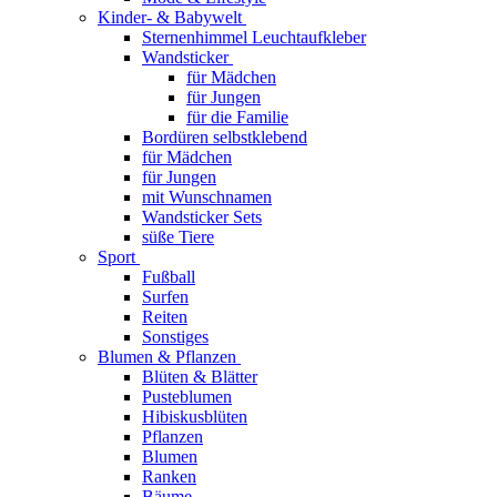
Kinder- & Babywelt
Sternenhimmel Leuchtaufkleber
Wandsticker
für Mädchen
für Jungen
für die Familie
Bordüren selbstklebend
für Mädchen
für Jungen
mit Wunschnamen
Wandsticker Sets
süße Tiere
Sport
Fußball
Surfen
Reiten
Sonstiges
Blumen & Pflanzen
Blüten & Blätter
Pusteblumen
Hibiskusblüten
Pflanzen
Blumen
Ranken
Bäume