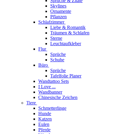
Sprüche & Zitate
Skylines
Ornamente
Pflanzen
Schlafzimmer
Liebe & Romantik
Träumen & Schlafen
Sterne
Leuchtaufkleber
Flur
Sprüche
Schuhe
Büro
Sprüche
Tafelfolie Planer
Wandtattoo Sets
I Love ...
Wandbanner
Chinesische Zeichen
Tiere
Schmetterlinge
Hunde
Katzen
Eulen
Pferde