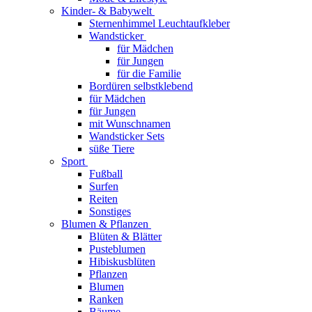
Kinder- & Babywelt
Sternenhimmel Leuchtaufkleber
Wandsticker
für Mädchen
für Jungen
für die Familie
Bordüren selbstklebend
für Mädchen
für Jungen
mit Wunschnamen
Wandsticker Sets
süße Tiere
Sport
Fußball
Surfen
Reiten
Sonstiges
Blumen & Pflanzen
Blüten & Blätter
Pusteblumen
Hibiskusblüten
Pflanzen
Blumen
Ranken
Bäume