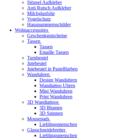
Stöpsel Aufkleber
Anti Rutsch Aufkleber
Milchglasfolie
Vogelschutz
Hausnummernschilder
Wohnaccessoires
Geschenkgutscheine
Tassen
Tassen
Emaille Tassen
Turnbeutel
Jutebeutel
Jutebeutel in Pastellfarben
Wanduhren
Design Wanduhren
Wandtattoo Uhren
Mini Wanduhren
Print Wanduhren
3D Wandtattoos
3D Blumen
3D Spinnen
Mousepads
Lieblingsmenschen
Glasschneidebretter
Lieblingsmenschen