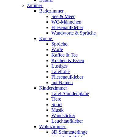
Zimmer
Badezimmer
See & Meer
WC-Männchen
Fliesenaufkleber
Wandworte & Sprüche
Küche
Sprüche
Worte
Kaffee & Tee
Kochen & Essen
Lustiges
Tafelfolie
Fliesenaufkleber
mit Namen
Kinderzimmer
Tafel-Stundenpläne
Tiere
Sport
Musik
Wandsticker
Leuchtaufkleber
Wohnzimmer
3D Schmetterlinge