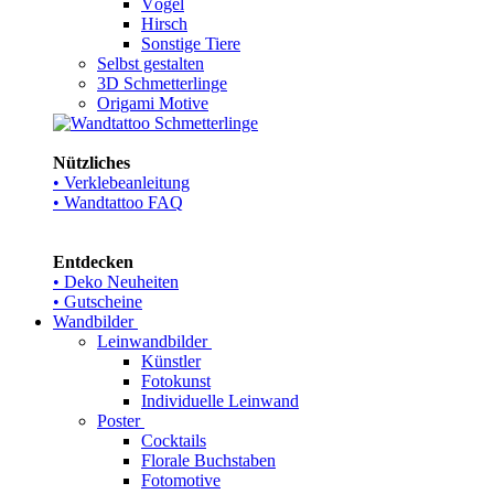
Vögel
Hirsch
Sonstige Tiere
Selbst gestalten
3D Schmetterlinge
Origami Motive
Nützliches
• Verklebeanleitung
• Wandtattoo FAQ
Entdecken
• Deko Neuheiten
• Gutscheine
Wandbilder
Leinwandbilder
Künstler
Fotokunst
Individuelle Leinwand
Poster
Cocktails
Florale Buchstaben
Fotomotive