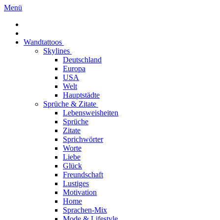
Menü
Wandtattoos
Skylines
Deutschland
Europa
USA
Welt
Hauptstädte
Sprüche & Zitate
Lebensweisheiten
Sprüche
Zitate
Sprichwörter
Worte
Liebe
Glück
Freundschaft
Lustiges
Motivation
Home
Sprachen-Mix
Mode & Lifestyle