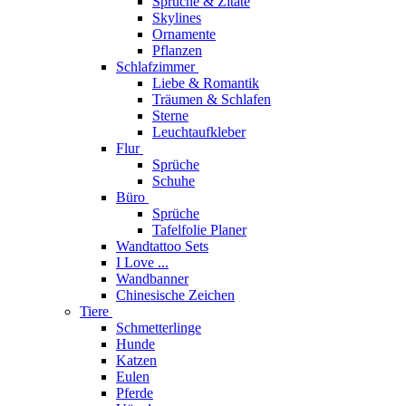
Sprüche & Zitate
Skylines
Ornamente
Pflanzen
Schlafzimmer
Liebe & Romantik
Träumen & Schlafen
Sterne
Leuchtaufkleber
Flur
Sprüche
Schuhe
Büro
Sprüche
Tafelfolie Planer
Wandtattoo Sets
I Love ...
Wandbanner
Chinesische Zeichen
Tiere
Schmetterlinge
Hunde
Katzen
Eulen
Pferde