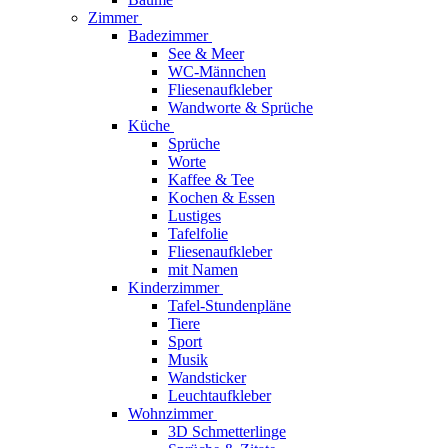
Zimmer
Badezimmer
See & Meer
WC-Männchen
Fliesenaufkleber
Wandworte & Sprüche
Küche
Sprüche
Worte
Kaffee & Tee
Kochen & Essen
Lustiges
Tafelfolie
Fliesenaufkleber
mit Namen
Kinderzimmer
Tafel-Stundenpläne
Tiere
Sport
Musik
Wandsticker
Leuchtaufkleber
Wohnzimmer
3D Schmetterlinge