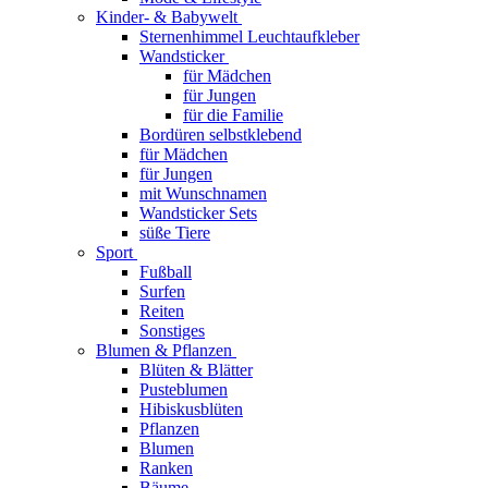
Kinder- & Babywelt
Sternenhimmel Leuchtaufkleber
Wandsticker
für Mädchen
für Jungen
für die Familie
Bordüren selbstklebend
für Mädchen
für Jungen
mit Wunschnamen
Wandsticker Sets
süße Tiere
Sport
Fußball
Surfen
Reiten
Sonstiges
Blumen & Pflanzen
Blüten & Blätter
Pusteblumen
Hibiskusblüten
Pflanzen
Blumen
Ranken
Bäume