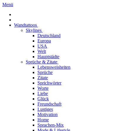
Menü
Wandtattoos
Skylines
Deutschland
Europa
USA
Welt
Hauptstädte
Sprüche & Zitate
Lebensweisheiten
Sprüche
Zitate
Sprichwörter
Worte
Liebe
Glück
Freundschaft
Lustiges
Motivation
Home
Sprachen-Mix
Mode & Lifestyle