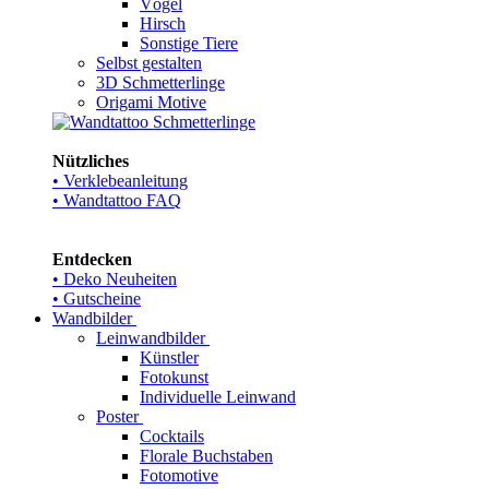
Vögel
Hirsch
Sonstige Tiere
Selbst gestalten
3D Schmetterlinge
Origami Motive
Nützliches
• Verklebeanleitung
• Wandtattoo FAQ
Entdecken
• Deko Neuheiten
• Gutscheine
Wandbilder
Leinwandbilder
Künstler
Fotokunst
Individuelle Leinwand
Poster
Cocktails
Florale Buchstaben
Fotomotive