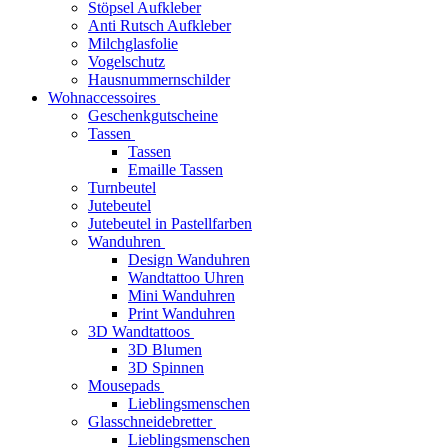
Stöpsel Aufkleber
Anti Rutsch Aufkleber
Milchglasfolie
Vogelschutz
Hausnummernschilder
Wohnaccessoires
Geschenkgutscheine
Tassen
Tassen
Emaille Tassen
Turnbeutel
Jutebeutel
Jutebeutel in Pastellfarben
Wanduhren
Design Wanduhren
Wandtattoo Uhren
Mini Wanduhren
Print Wanduhren
3D Wandtattoos
3D Blumen
3D Spinnen
Mousepads
Lieblingsmenschen
Glasschneidebretter
Lieblingsmenschen