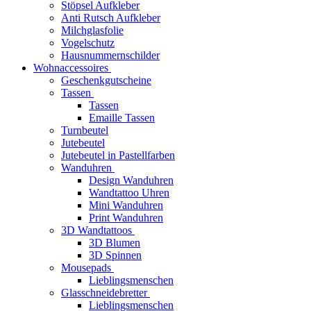
Stöpsel Aufkleber
Anti Rutsch Aufkleber
Milchglasfolie
Vogelschutz
Hausnummernschilder
Wohnaccessoires
Geschenkgutscheine
Tassen
Tassen
Emaille Tassen
Turnbeutel
Jutebeutel
Jutebeutel in Pastellfarben
Wanduhren
Design Wanduhren
Wandtattoo Uhren
Mini Wanduhren
Print Wanduhren
3D Wandtattoos
3D Blumen
3D Spinnen
Mousepads
Lieblingsmenschen
Glasschneidebretter
Lieblingsmenschen