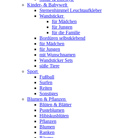
Kinder- & Babywelt
Sternenhimmel Leuchtaufkleber
Wandsticker
für Mädchen
für Jungen
für die Familie
Bordüren selbstklebend
für Mädchen
für Jungen
mit Wunschnamen
Wandsticker Sets
süße Tiere
Sport
Fußball
Surfen
Reiten
Sonstiges
Blumen & Pflanzen
Blüten & Blätter
Pusteblumen
Hibiskusblüten
Pflanzen
Blumen
Ranken
Bäume