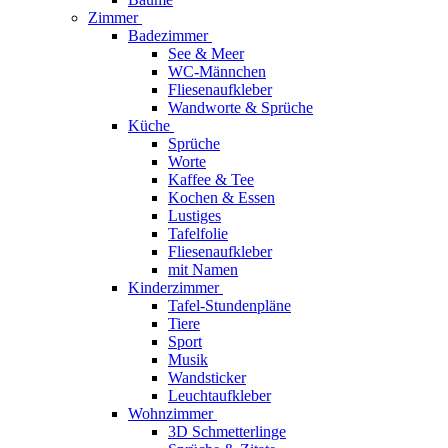
Zimmer
Badezimmer
See & Meer
WC-Männchen
Fliesenaufkleber
Wandworte & Sprüche
Küche
Sprüche
Worte
Kaffee & Tee
Kochen & Essen
Lustiges
Tafelfolie
Fliesenaufkleber
mit Namen
Kinderzimmer
Tafel-Stundenpläne
Tiere
Sport
Musik
Wandsticker
Leuchtaufkleber
Wohnzimmer
3D Schmetterlinge