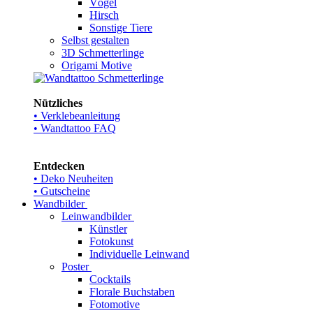
Vögel
Hirsch
Sonstige Tiere
Selbst gestalten
3D Schmetterlinge
Origami Motive
Nützliches
• Verklebeanleitung
• Wandtattoo FAQ
Entdecken
• Deko Neuheiten
• Gutscheine
Wandbilder
Leinwandbilder
Künstler
Fotokunst
Individuelle Leinwand
Poster
Cocktails
Florale Buchstaben
Fotomotive