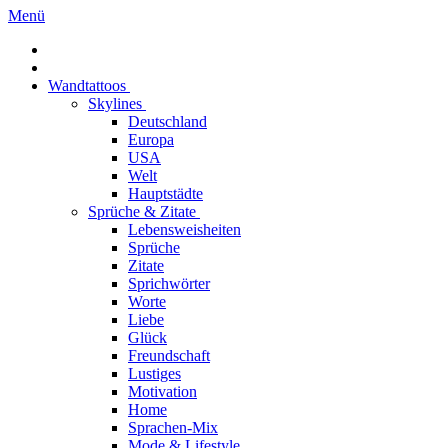
Menü
Wandtattoos
Skylines
Deutschland
Europa
USA
Welt
Hauptstädte
Sprüche & Zitate
Lebensweisheiten
Sprüche
Zitate
Sprichwörter
Worte
Liebe
Glück
Freundschaft
Lustiges
Motivation
Home
Sprachen-Mix
Mode & Lifestyle