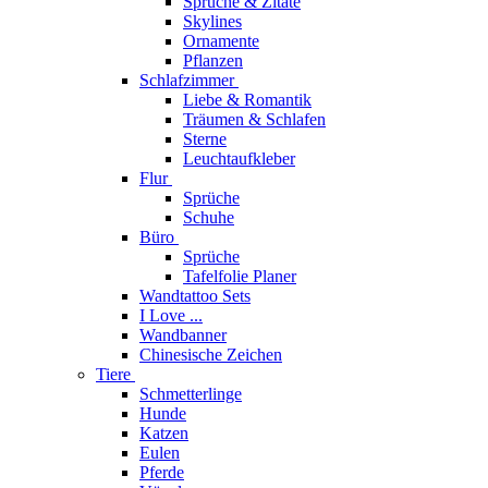
Sprüche & Zitate
Skylines
Ornamente
Pflanzen
Schlafzimmer
Liebe & Romantik
Träumen & Schlafen
Sterne
Leuchtaufkleber
Flur
Sprüche
Schuhe
Büro
Sprüche
Tafelfolie Planer
Wandtattoo Sets
I Love ...
Wandbanner
Chinesische Zeichen
Tiere
Schmetterlinge
Hunde
Katzen
Eulen
Pferde