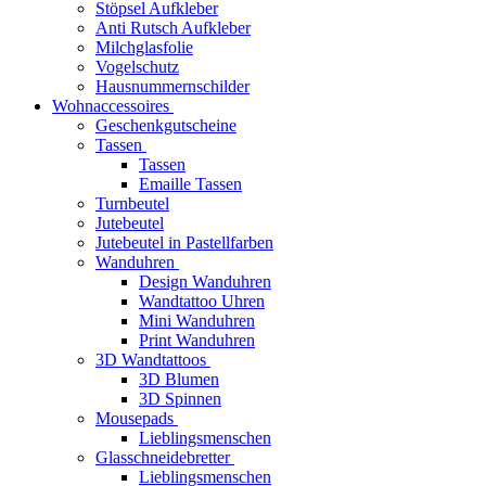
Stöpsel Aufkleber
Anti Rutsch Aufkleber
Milchglasfolie
Vogelschutz
Hausnummernschilder
Wohnaccessoires
Geschenkgutscheine
Tassen
Tassen
Emaille Tassen
Turnbeutel
Jutebeutel
Jutebeutel in Pastellfarben
Wanduhren
Design Wanduhren
Wandtattoo Uhren
Mini Wanduhren
Print Wanduhren
3D Wandtattoos
3D Blumen
3D Spinnen
Mousepads
Lieblingsmenschen
Glasschneidebretter
Lieblingsmenschen