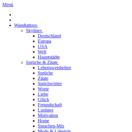
Menü
Wandtattoos
Skylines
Deutschland
Europa
USA
Welt
Hauptstädte
Sprüche & Zitate
Lebensweisheiten
Sprüche
Zitate
Sprichwörter
Worte
Liebe
Glück
Freundschaft
Lustiges
Motivation
Home
Sprachen-Mix
Mode & Lifestyle