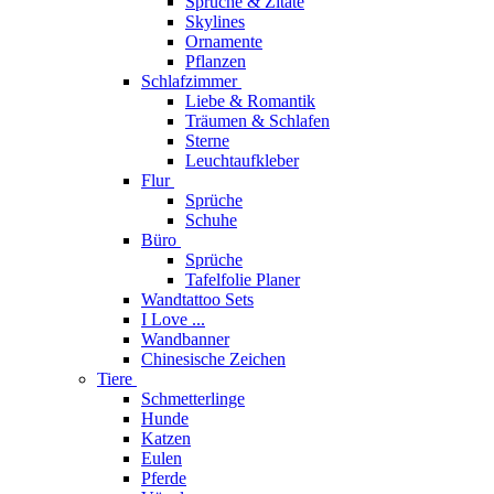
Sprüche & Zitate
Skylines
Ornamente
Pflanzen
Schlafzimmer
Liebe & Romantik
Träumen & Schlafen
Sterne
Leuchtaufkleber
Flur
Sprüche
Schuhe
Büro
Sprüche
Tafelfolie Planer
Wandtattoo Sets
I Love ...
Wandbanner
Chinesische Zeichen
Tiere
Schmetterlinge
Hunde
Katzen
Eulen
Pferde