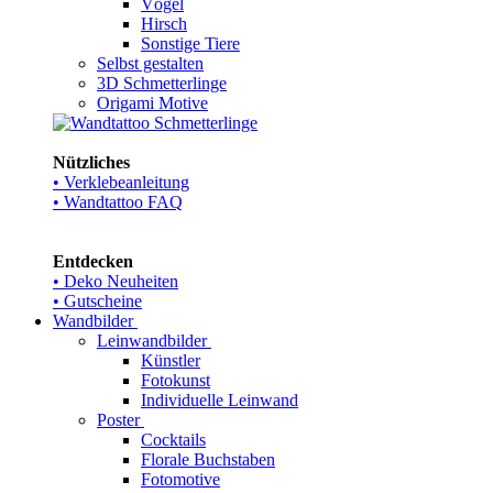
Vögel
Hirsch
Sonstige Tiere
Selbst gestalten
3D Schmetterlinge
Origami Motive
Nützliches
• Verklebeanleitung
• Wandtattoo FAQ
Entdecken
• Deko Neuheiten
• Gutscheine
Wandbilder
Leinwandbilder
Künstler
Fotokunst
Individuelle Leinwand
Poster
Cocktails
Florale Buchstaben
Fotomotive