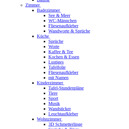
Zimmer
Badezimmer
See & Meer
WC-Männchen
Fliesenaufkleber
Wandworte & Sprüche
Küche
Sprüche
Worte
Kaffee & Tee
Kochen & Essen
Lustiges
Tafelfolie
Fliesenaufkleber
mit Namen
Kinderzimmer
Tafel-Stundenpläne
Tiere
Sport
Musik
Wandsticker
Leuchtaufkleber
Wohnzimmer
3D Schmetterlinge