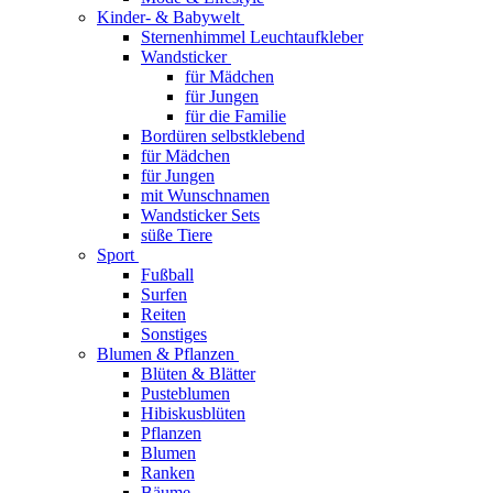
Kinder- & Babywelt
Sternenhimmel Leuchtaufkleber
Wandsticker
für Mädchen
für Jungen
für die Familie
Bordüren selbstklebend
für Mädchen
für Jungen
mit Wunschnamen
Wandsticker Sets
süße Tiere
Sport
Fußball
Surfen
Reiten
Sonstiges
Blumen & Pflanzen
Blüten & Blätter
Pusteblumen
Hibiskusblüten
Pflanzen
Blumen
Ranken
Bäume