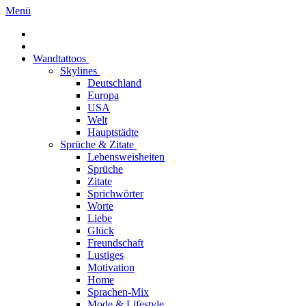
Menü
Wandtattoos
Skylines
Deutschland
Europa
USA
Welt
Hauptstädte
Sprüche & Zitate
Lebensweisheiten
Sprüche
Zitate
Sprichwörter
Worte
Liebe
Glück
Freundschaft
Lustiges
Motivation
Home
Sprachen-Mix
Mode & Lifestyle