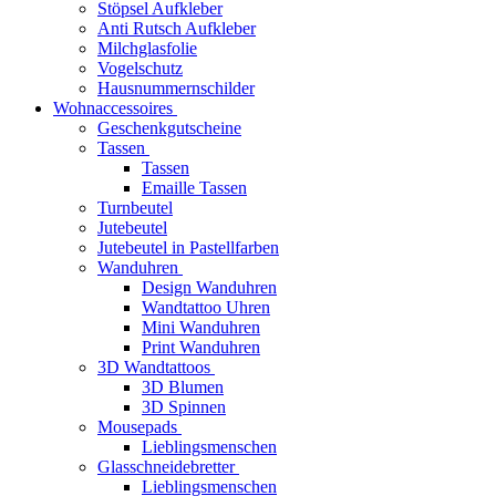
Stöpsel Aufkleber
Anti Rutsch Aufkleber
Milchglasfolie
Vogelschutz
Hausnummernschilder
Wohnaccessoires
Geschenkgutscheine
Tassen
Tassen
Emaille Tassen
Turnbeutel
Jutebeutel
Jutebeutel in Pastellfarben
Wanduhren
Design Wanduhren
Wandtattoo Uhren
Mini Wanduhren
Print Wanduhren
3D Wandtattoos
3D Blumen
3D Spinnen
Mousepads
Lieblingsmenschen
Glasschneidebretter
Lieblingsmenschen