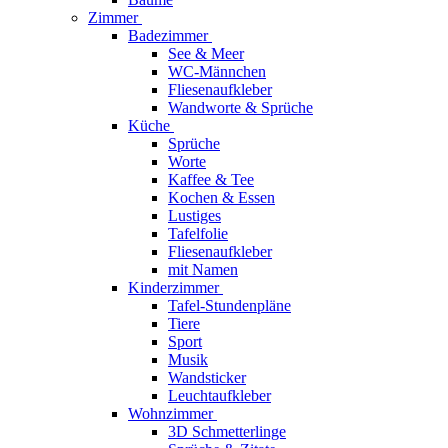
Zimmer
Badezimmer
See & Meer
WC-Männchen
Fliesenaufkleber
Wandworte & Sprüche
Küche
Sprüche
Worte
Kaffee & Tee
Kochen & Essen
Lustiges
Tafelfolie
Fliesenaufkleber
mit Namen
Kinderzimmer
Tafel-Stundenpläne
Tiere
Sport
Musik
Wandsticker
Leuchtaufkleber
Wohnzimmer
3D Schmetterlinge