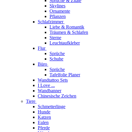
Sprüche & Zitate
Skylines
Ornamente
Pflanzen
Schlafzimmer
Liebe & Romantik
Träumen & Schlafen
Sterne
Leuchtaufkleber
Flur
Sprüche
Schuhe
Büro
Sprüche
Tafelfolie Planer
Wandtattoo Sets
I Love ...
Wandbanner
Chinesische Zeichen
Tiere
Schmetterlinge
Hunde
Katzen
Eulen
Pferde