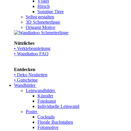
Vögel
Hirsch
Sonstige Tiere
Selbst gestalten
3D Schmetterlinge
Origami Motive
Nützliches
• Verklebeanleitung
• Wandtattoo FAQ
Entdecken
• Deko Neuheiten
• Gutscheine
Wandbilder
Leinwandbilder
Künstler
Fotokunst
Individuelle Leinwand
Poster
Cocktails
Florale Buchstaben
Fotomotive