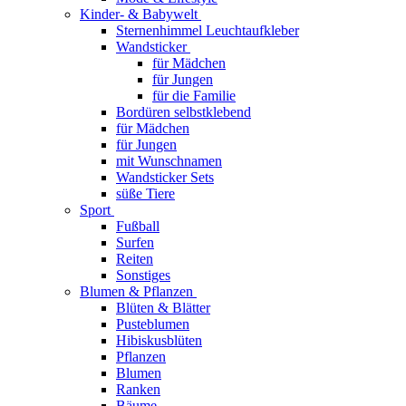
Kinder- & Babywelt
Sternenhimmel Leuchtaufkleber
Wandsticker
für Mädchen
für Jungen
für die Familie
Bordüren selbstklebend
für Mädchen
für Jungen
mit Wunschnamen
Wandsticker Sets
süße Tiere
Sport
Fußball
Surfen
Reiten
Sonstiges
Blumen & Pflanzen
Blüten & Blätter
Pusteblumen
Hibiskusblüten
Pflanzen
Blumen
Ranken
Bäume