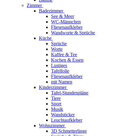
Zimmer
Badezimmer
See & Meer
WC-Männchen
Fliesenaufkleber
Wandworte & Sprüche
Küche
Sprüche
Worte
Kaffee & Tee
Kochen & Essen
Lustiges
Tafelfolie
Fliesenaufkleber
mit Namen
Kinderzimmer
Tafel-Stundenpläne
Tiere
Sport
Musik
Wandsticker
Leuchtaufkleber
Wohnzimmer
3D Schmetterlinge