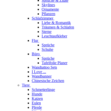
Sprüche & Zitate
Skylines
Ornamente
Pflanzen
Schlafzimmer
Liebe & Romantik
Träumen & Schlafen
Sterne
Leuchtaufkleber
Flur
Sprüche
Schuhe
Büro
Sprüche
Tafelfolie Planer
Wandtattoo Sets
I Love ...
Wandbanner
Chinesische Zeichen
Tiere
Schmetterlinge
Hunde
Katzen
Eulen
Pferde