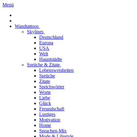
Menü
Wandtattoos
Skylines
Deutschland
Europa
USA
Welt
Hauptstädte
Sprüche & Zitate
Lebensweisheiten
Sprüche
Zitate
Sprichwörter
Worte
Liebe
Glück
Freundschaft
Lustiges
Motivation
Home
Sprachen-Mix
Mode & Lifestyle