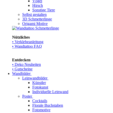
Vögel
Hirsch
Sonstige Tiere
Selbst gestalten
3D Schmetterlinge
Origami Motive
Nützliches
• Verklebeanleitung
• Wandtattoo FAQ
Entdecken
• Deko Neuheiten
• Gutscheine
Wandbilder
Leinwandbilder
Künstler
Fotokunst
Individuelle Leinwand
Poster
Cocktails
Florale Buchstaben
Fotomotive