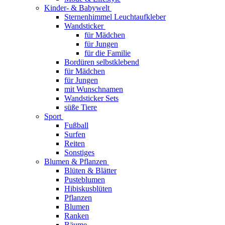
Kinder- & Babywelt
Sternenhimmel Leuchtaufkleber
Wandsticker
für Mädchen
für Jungen
für die Familie
Bordüren selbstklebend
für Mädchen
für Jungen
mit Wunschnamen
Wandsticker Sets
süße Tiere
Sport
Fußball
Surfen
Reiten
Sonstiges
Blumen & Pflanzen
Blüten & Blätter
Pusteblumen
Hibiskusblüten
Pflanzen
Blumen
Ranken
Bäume