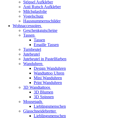
Stöpsel Aufkleber
Anti Rutsch Aufkleber
Milchglasfolie
Vogelschutz
Hausnummernschilder
Wohnaccessoires
Geschenkgutscheine
Tassen
Tassen
Emaille Tassen
Turnbeutel
Jutebeutel
Jutebeutel in Pastellfarben
Wanduhren
Design Wanduhren
Wandtattoo Uhren
Mini Wanduhren
Print Wanduhren
3D Wandtattoos
3D Blumen
3D Spinnen
Mousepads
Lieblingsmenschen
Glasschneidebretter
Lieblingsmenschen