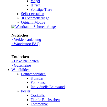
Vögel
Hirsch
Sonstige Tiere
Selbst gestalten
3D Schmetterlinge
Origami Motive
Nützliches
• Verklebeanleitung
• Wandtattoo FAQ
Entdecken
• Deko Neuheiten
• Gutscheine
Wandbilder
Leinwandbilder
Künstler
Fotokunst
Individuelle Leinwand
Poster
Cocktails
Florale Buchstaben
Fotomotive