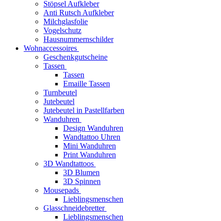
Stöpsel Aufkleber
Anti Rutsch Aufkleber
Milchglasfolie
Vogelschutz
Hausnummernschilder
Wohnaccessoires
Geschenkgutscheine
Tassen
Tassen
Emaille Tassen
Turnbeutel
Jutebeutel
Jutebeutel in Pastellfarben
Wanduhren
Design Wanduhren
Wandtattoo Uhren
Mini Wanduhren
Print Wanduhren
3D Wandtattoos
3D Blumen
3D Spinnen
Mousepads
Lieblingsmenschen
Glasschneidebretter
Lieblingsmenschen