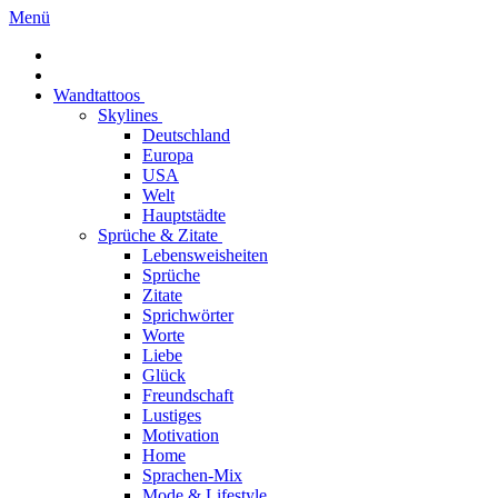
Menü
Wandtattoos
Skylines
Deutschland
Europa
USA
Welt
Hauptstädte
Sprüche & Zitate
Lebensweisheiten
Sprüche
Zitate
Sprichwörter
Worte
Liebe
Glück
Freundschaft
Lustiges
Motivation
Home
Sprachen-Mix
Mode & Lifestyle