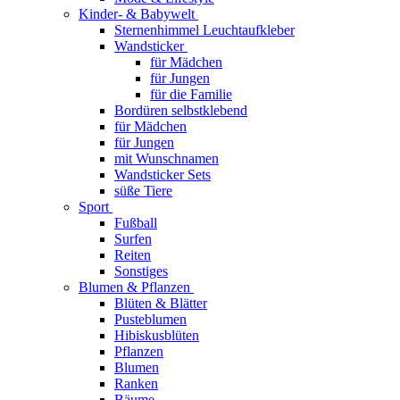
Kinder- & Babywelt
Sternenhimmel Leuchtaufkleber
Wandsticker
für Mädchen
für Jungen
für die Familie
Bordüren selbstklebend
für Mädchen
für Jungen
mit Wunschnamen
Wandsticker Sets
süße Tiere
Sport
Fußball
Surfen
Reiten
Sonstiges
Blumen & Pflanzen
Blüten & Blätter
Pusteblumen
Hibiskusblüten
Pflanzen
Blumen
Ranken
Bäume