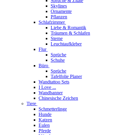
Sprüche & Zitate
Skylines
Ornamente
Pflanzen
Schlafzimmer
Liebe & Romantik
Träumen & Schlafen
Sterne
Leuchtaufkleber
Flur
Sprüche
Schuhe
Büro
Sprüche
Tafelfolie Planer
Wandtattoo Sets
I Love ...
Wandbanner
Chinesische Zeichen
Tiere
Schmetterlinge
Hunde
Katzen
Eulen
Pferde