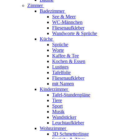
Zimmer
Badezimmer
See & Meer
WC-Männchen
Fliesenaufkleber
Wandworte & Sprüche
Küche
Sprüche
Worte
Kaffee & Tee
Kochen & Essen
Lustiges
Tafelfolie
Fliesenaufkleber
mit Namen
Kinderzimmer
Tafel-Stundenpläne
Tiere
Sport
Musik
Wandsticker
Leuchtaufkleber
Wohnzimmer
3D Schmetterlinge