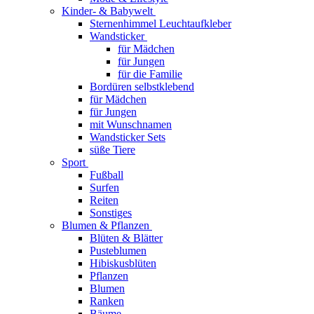
Kinder- & Babywelt
Sternenhimmel Leuchtaufkleber
Wandsticker
für Mädchen
für Jungen
für die Familie
Bordüren selbstklebend
für Mädchen
für Jungen
mit Wunschnamen
Wandsticker Sets
süße Tiere
Sport
Fußball
Surfen
Reiten
Sonstiges
Blumen & Pflanzen
Blüten & Blätter
Pusteblumen
Hibiskusblüten
Pflanzen
Blumen
Ranken
Bäume