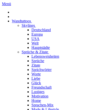
Menü
Wandtattoos
Skylines
Deutschland
Europa
USA
Welt
Hauptstädte
Sprüche & Zitate
Lebensweisheiten
Sprüche
Zitate
Sprichwörter
Worte
Liebe
Glück
Freundschaft
Lustiges
Motivation
Home
Sprachen-Mix
Mode & Lifestyle