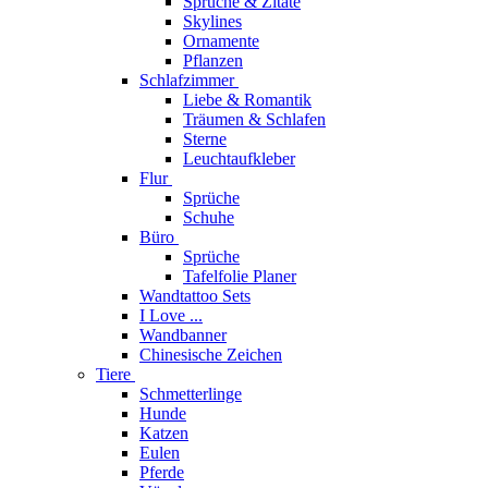
Sprüche & Zitate
Skylines
Ornamente
Pflanzen
Schlafzimmer
Liebe & Romantik
Träumen & Schlafen
Sterne
Leuchtaufkleber
Flur
Sprüche
Schuhe
Büro
Sprüche
Tafelfolie Planer
Wandtattoo Sets
I Love ...
Wandbanner
Chinesische Zeichen
Tiere
Schmetterlinge
Hunde
Katzen
Eulen
Pferde