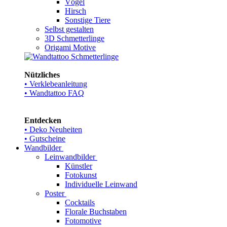
Vögel
Hirsch
Sonstige Tiere
Selbst gestalten
3D Schmetterlinge
Origami Motive
Nützliches
• Verklebeanleitung
• Wandtattoo FAQ
Entdecken
• Deko Neuheiten
• Gutscheine
Wandbilder
Leinwandbilder
Künstler
Fotokunst
Individuelle Leinwand
Poster
Cocktails
Florale Buchstaben
Fotomotive