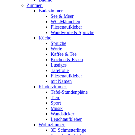
Zimmer
Badezimmer
See & Meer
WC-Männchen
Fliesenaufkleber
Wandworte & Sprüche
Küche
Sprüche
Worte
Kaffee & Tee
Kochen & Essen
Lustiges
Tafelfolie
Fliesenaufkleber
mit Namen
Kinderzimmer
Tafel-Stundenpläne
Tiere
Sport
Musik
Wandsticker
Leuchtaufkleber
Wohnzimmer
3D Schmetterlinge