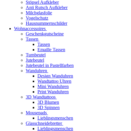
Stöpsel Aufkleber
Anti Rutsch Aufkleber
Milchglasfolie
Vogelschutz
Hausnummernschilder
Wohnaccessoires
Geschenkgutscheine
Tassen
Tassen
Emaille Tassen
Turnbeutel
Jutebeutel
Jutebeutel in Pastellfarben
Wanduhren
Design Wanduhren
Wandtattoo Uhren
Mini Wanduhren
Print Wanduhren
3D Wandtattoos
3D Blumen
3D Spinnen
Mousepads
Lieblingsmenschen
Glasschneidebretter
Lieblingsmenschen