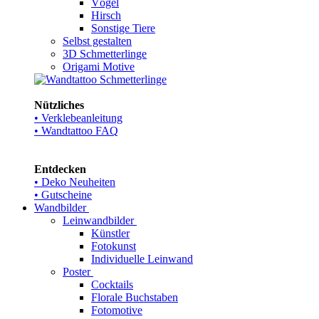
Vögel
Hirsch
Sonstige Tiere
Selbst gestalten
3D Schmetterlinge
Origami Motive
Nützliches
• Verklebeanleitung
• Wandtattoo FAQ
Entdecken
• Deko Neuheiten
• Gutscheine
Wandbilder
Leinwandbilder
Künstler
Fotokunst
Individuelle Leinwand
Poster
Cocktails
Florale Buchstaben
Fotomotive