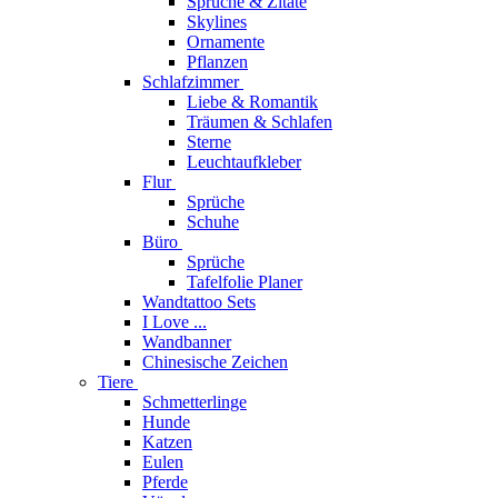
Sprüche & Zitate
Skylines
Ornamente
Pflanzen
Schlafzimmer
Liebe & Romantik
Träumen & Schlafen
Sterne
Leuchtaufkleber
Flur
Sprüche
Schuhe
Büro
Sprüche
Tafelfolie Planer
Wandtattoo Sets
I Love ...
Wandbanner
Chinesische Zeichen
Tiere
Schmetterlinge
Hunde
Katzen
Eulen
Pferde