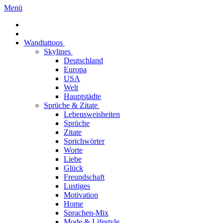
Menü
Wandtattoos
Skylines
Deutschland
Europa
USA
Welt
Hauptstädte
Sprüche & Zitate
Lebensweisheiten
Sprüche
Zitate
Sprichwörter
Worte
Liebe
Glück
Freundschaft
Lustiges
Motivation
Home
Sprachen-Mix
Mode & Lifestyle