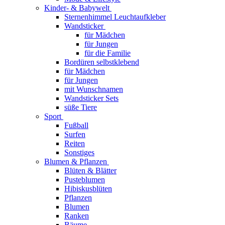
Kinder- & Babywelt
Sternenhimmel Leuchtaufkleber
Wandsticker
für Mädchen
für Jungen
für die Familie
Bordüren selbstklebend
für Mädchen
für Jungen
mit Wunschnamen
Wandsticker Sets
süße Tiere
Sport
Fußball
Surfen
Reiten
Sonstiges
Blumen & Pflanzen
Blüten & Blätter
Pusteblumen
Hibiskusblüten
Pflanzen
Blumen
Ranken
Bäume