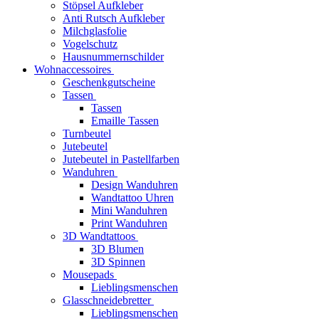
Stöpsel Aufkleber
Anti Rutsch Aufkleber
Milchglasfolie
Vogelschutz
Hausnummernschilder
Wohnaccessoires
Geschenkgutscheine
Tassen
Tassen
Emaille Tassen
Turnbeutel
Jutebeutel
Jutebeutel in Pastellfarben
Wanduhren
Design Wanduhren
Wandtattoo Uhren
Mini Wanduhren
Print Wanduhren
3D Wandtattoos
3D Blumen
3D Spinnen
Mousepads
Lieblingsmenschen
Glasschneidebretter
Lieblingsmenschen