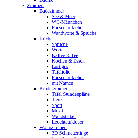
Zimmer
Badezimmer
See & Meer
WC-Männchen
Fliesenaufkleber
Wandworte & Sprüche
Küche
Sprüche
Worte
Kaffee & Tee
Kochen & Essen
Lustiges
Tafelfolie
Fliesenaufkleber
mit Namen
Kinderzimmer
Tafel-Stundenpläne
Tiere
Sport
Musik
Wandsticker
Leuchtaufkleber
Wohnzimmer
3D Schmetterlinge